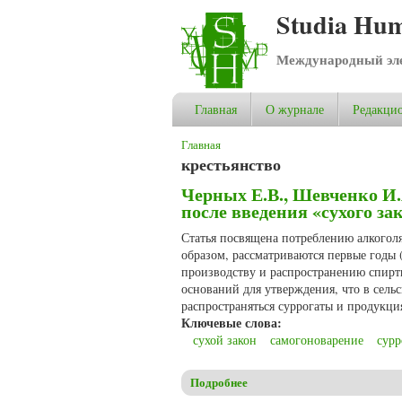
Studia Hum
Международный эле
Главная
О журнале
Редакцио
Вы здесь
Главная
крестьянство
Черных Е.В., Шевченко И.
после введения «сухого зак
Статья посвящена потреблению алкоголя
образом, рассматриваются первые годы
производству и распространению спиртн
оснований для утверждения, что в сель
распространяться суррогаты и продукци
Ключевые слова:
сухой закон
самогоноварение
сурр
Подробнее
о Черных Е.В., Шевченко И.А