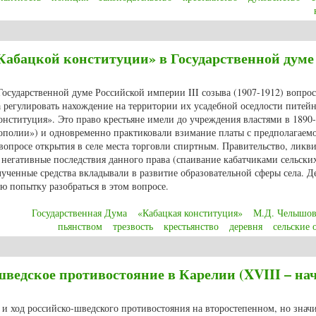
те …»: преступность в Олонецкой губернии (XIX – начало ХХ вв.)
Кабацкой конституции» в Государственной думе
Государственной думе Российской империи III созыва (1907-1912) вопрос
 регулировать нахождение на территории их усадебной оседлости питей
онституция». Это право крестьяне имели до учреждения властями в 1890-
полии») и одновременно практиковали взимание платы с предполагаем
вопросе открытия в селе места торговли спиртным. Правительство, ликв
негативные последствия данного права (спаивание кабатчиками сельских
лученные средства вкладывали в развитие образовательной сферы села. Д
 попытку разобраться в этом вопросе.
Государственная Дума
«Кабацкая конституция»
М.Д. Челышо
пьянством
трезвость
крестьянство
деревня
сельские 
Кабацкой конституции» в Государственной думе Российской империи
ведское противостояние в Карелии (XVIII – на
 и ход российско-шведского противостояния на второстепенном, но зна