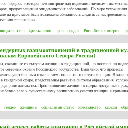
ого порядка, всестороннем контроле над подведомственными им местн
орог, предотвращении эпидемических заболеваний. По мере усложнения
не на приставов была возложена обязанность следить за настроениями,
ечению территориях.
конодательство
крестьянство
правопорядок
Российская империя
пр
иставы в XIX – начале ХХ вв.: офицеры императорской полиции в годы мир
ендерных взаимоотношений в традиционной ку
риалам Европейского Севера России)
мы, связанные со статусом женщин в традиционной, но постепенно подв
уре северных окраин Российского государства. Выявлено, что процессы
лись существенным изменением социального статуса женщин. В качест
в гендерной сфере, представлены развитие системы образования, услож
 предпринимательства. Проникновение женщин в сферы, доступные преж
еизбежно вело к существенному расширению участия женщин в кримин
гендер
женщины
социальный статус
крестьянство
карелы
обр
ндерных взаимоотношений в традиционной культуре XVIII-XIX веков (по 
кий аспект работы книгонош в Российской имп