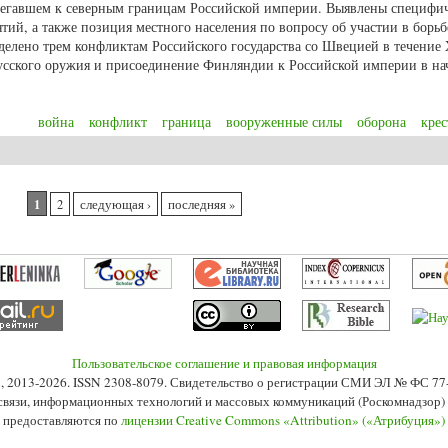
легавшем к северным границам Российской империи. Выявлены специфи
ий, а также позиция местного населения по вопросу об участии в борьб
елено трем конфликтам Российского государства со Швецией в течение 
усского оружия и присоединение Финляндии к Российской империи в на
война
конфликт
граница
вооруженные силы
оборона
крес
едское противостояние в Карелии (XVIII – начало XIX вв.)
1
2
следующая ›
последняя »
Пользовательское соглашение и правовая информация
s», 2013-2026. ISSN 2308-8079. Свидетельство о регистрации СМИ ЭЛ № ФС 7
 связи, информационных технологий и массовых коммуникаций (Роскомнадзор) 2
 предоставляются по
лицензии Creative Commons «Attribution» («Атрибуция»)