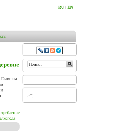
RU
|
EN
кты
Форма поиска
деревне
. Главным
по
ии
:-*)
о
отребление
алкоголя
ого закона» 1914 года