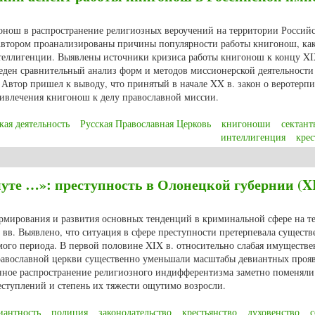
гонош в распространение религиозных вероучений на территории Россий
Автором проанализированы причины популярности работы книгонош, как
нтеллигенции. Выявлены источники кризиса работы книгонош к концу XI
веден сравнительный анализ форм и методов миссионерской деятельности
Автор пришел к выводу, что принятый в начале XX в. закон о веротерп
ивлечения книгонош к делу православной миссии.
кая деятельность
Русская Православная Церковь
книгоноши
сектант
интеллигенция
крес
ий аспект работы книгонош в Российской империи в конце XIX – начале XX
уте …»: преступность в Олонецкой губернии (X
рмирования и развития основных тенденций в криминальной сфере на т
вв. Выявлено, что ситуация в сфере преступности претерпевала сущест
мого периода. В первой половине XIX в. относительно слабая имуществе
равославной церкви существенно уменьшали масштабы девиантных проя
нное распространение религиозного индифферентизма заметно поменяли
еступлений и степень их тяжести ощутимо возросли.
иантность
полиция
законодательство
крестьянство
духовенство