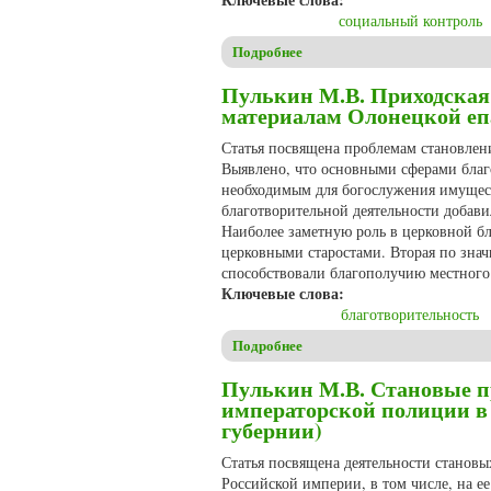
социальный контроль
Подробнее
о Пулькин М.В. Традиционны
Пулькин М.В. Приходская 
материалам Олонецкой еп
Статья посвящена проблемам становлен
Выявлено, что основными сферами благо
необходимым для богослужения имущест
благотворительной деятельности добав
Наиболее заметную роль в церковной бл
церковными старостами. Вторая по зна
способствовали благополучию местного
Ключевые слова:
благотворительность
Подробнее
о Пулькин М.В. Приходская 
Пулькин М.В. Становые пр
императорской полиции в
губернии)
Статья посвящена деятельности станов
Российской империи, в том числе, на е