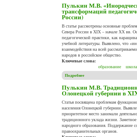
Пулькин М.В. «Инородческ
трансформаций педагогич
России)
В статье рассмотрены основные пробле
Севера России в XIX – начале ХХ вв. 
педагогической практики, как наращива
учебной литературы. Выявлено, что «ин
взаимодействия на всей рассматриваем
народов в российское общество.
Ключевые слова:
образование
школа
Подробнее
о Пулькин М.В. «Инородческ
Пулькин М.В. Традиционн
Олонецкой губернии в XIX
Статья посвящена проблемам функциони
населения Олонецкой губернии. Выявле
приоритетное место занимали деятельно
традиционного уклада жизни. Заметное
народного образования. Поддержание со
правоохранительных органов.
Ключевые слова: