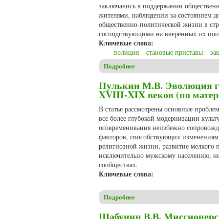
заключались в поддержании общественн
жителями, наблюдении за состоянием д
общественно-политической жизни в стра
господствующими на вверенных их поп
Ключевые слова:
полиция
становые приставы
за
Подробнее
о Пулькин М.В. Становые пр
Пулькин М.В. Эволюция г
XVIII-XIX веков (по мате
В статье рассмотрены основные пробле
все более глубокой модернизации культ
осовременивания неизбежно сопровожда
факторов, способствующих изменениям 
религиозной жизни, развитие мелкого
исключительно мужскому населению, н
сообществах.
Ключевые слова:
Подробнее
о Пулькин М.В. Эволюция ге
Шабунин В.В. Миссионерс