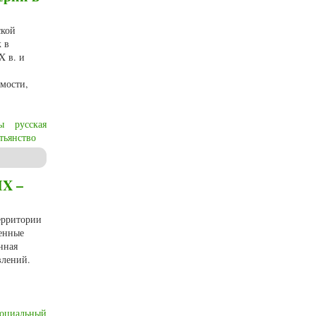
ской
 в
X в. и
имости,
ы
русская
тьянство
 вв.
IX –
ерритории
венные
нная
влений.
социальный