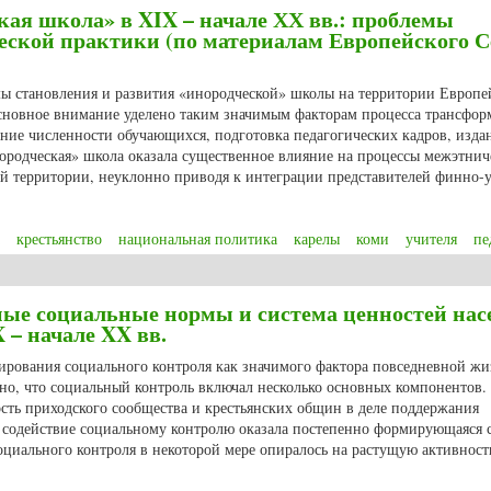
ая школа» в XIX – начале ХХ вв.: проблемы
еской практики (по материалам Европейского С
мы становления и развития «инородческой» школы на территории Европе
Основное внимание уделено таким значимым факторам процесса трансфо
ние численности обучающихся, подготовка педагогических кадров, изда
ородческая» школа оказала существенное влияние на процессы межэтнич
ой территории, неуклонно приводя к интеграции представителей финно-
крестьянство
национальная политика
карелы
коми
учителя
пе
ая школа» в XIX – начале ХХ вв.: проблемы трансформаций педагогическо
ые социальные нормы и система ценностей нас
 – начале XX вв.
рования социального контроля как значимого фактора повседневной ж
но, что социальный контроль включал несколько основных компонентов. 
сть приходского сообщества и крестьянских общин в деле поддержания
 содействие социальному контролю оказала постепенно формирующаяся 
циального контроля в некоторой мере опиралось на растущую активност