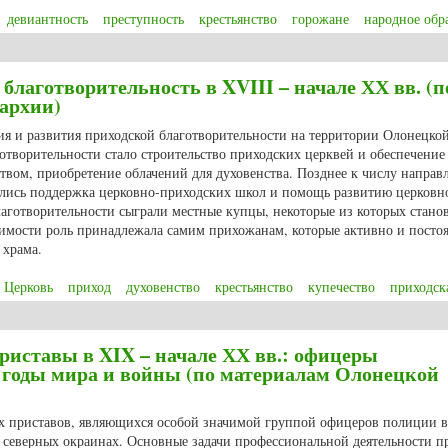
девиантность
преступность
крестьянство
горожане
народное обр
е социальные нормы и система ценностей населения Олонецкой губернии в
благотворительность в XVIII – начале ХХ вв. (п
архии)
ия и развития приходской благотворительности на территории Олонецкой
творительности стало строительство приходских церквей и обеспечение
вом, приобретение облачений для духовенства. Позднее к числу направ
ились поддержка церковно-приходских школ и помощь развитию церковн
аготворительности сыграли местные купцы, некоторые из которых стано
чимости роль принадлежала самим прихожанам, которые активно и посто
 храма.
Церковь
приход
духовенство
крестьянство
купечество
приходск
благотворительность в XVIII – начале ХХ вв. (по материалам Олонецкой еп
иставы в XIX – начале ХХ вв.: офицеры
 годы мира и войны (по материалам Олонецкой
ых приставов, являющихся особой значимой группой офицеров полиции в
е северных окраинах. Основные задачи профессиональной деятельности п