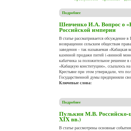
Подробнее
о Пулькин М.В. «В тихом ому
Шевченко И.А. Вопрос о «
Российской империи
В статье рассматривается обсуждение в 
возвращении сельским обществам права
заведения – так называемая «Кабацкая к
казенной продажи питей («винной моно
кабатчика за положительное решение в 
«Кабацкую конституцию», ссылалось на 
Крестьяне при этом утверждали, что по
Государственной думы предприняли свою
Ключевые слова:
Подробнее
о Шевченко И.А. Вопрос о «
Пулькин М.В. Российско-ш
XIX вв.)
В статье рассмотрены основные события