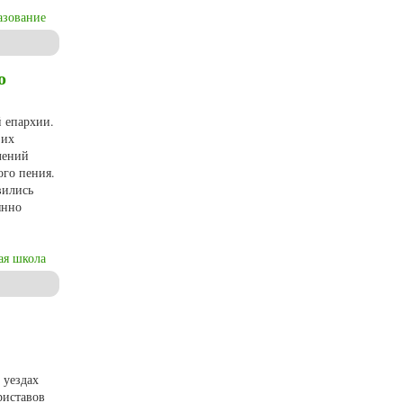
азование
 XIX – начале XX вв.
о
 епархии.
 их
лений
ого пения.
вились
янно
ая школа
архии)
 уездах
риставов