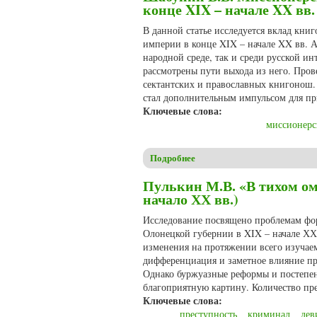
конце XIX – начале XX вв.
В данной статье исследуется вклад кни
империи в конце XIX – начале XX вв. 
народной среде, так и среди русской и
рассмотрены пути выхода из него. Про
сектантских и православных книгонош. 
стал дополнительным импульсом для пр
Ключевые слова:
миссионерс
Подробнее
о Шабунин В.В. Миссионерск
Пулькин М.В. «В тихом ом
начало ХХ вв.)
Исследование посвящено проблемам фо
Олонецкой губернии в XIX – начале ХХ 
изменения на протяжении всего изучае
дифференциация и заметное влияние п
Однако буржуазные реформы и постепе
благоприятную картину. Количество пр
Ключевые слова:
преступность
криминал
дев