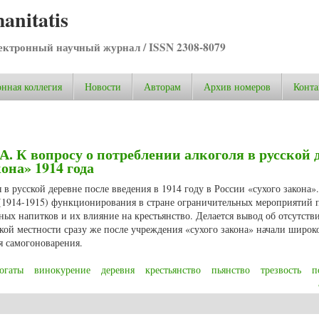
anitatis
ктронный научный журнал / ISSN 2308-8079
нная коллегия
Новости
Авторам
Архив номеров
Конта
А. К вопросу о потреблении алкоголя в русской 
она» 1914 года
 в русской деревне после введения в 1914 году в России «сухого закона»
 (1914-1915) функционирования в стране ограничительных мероприятий 
ых напитков и их влияние на крестьянство. Делается вывод об отсутств
ской местности сразу же после учреждения «сухого закона» начали широк
я самогоноварения.
огаты
винокурение
деревня
крестьянство
пьянство
трезвость
п
. К вопросу о потреблении алкоголя в русской деревне после введения «сух