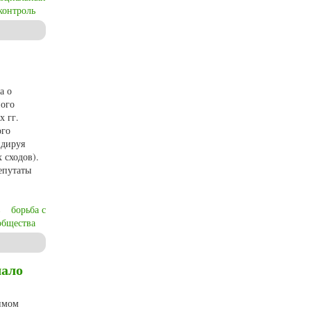
контроль
а о
ного
х гг.
ого
идируя
 сходов).
епутаты
в
борьба с
общества
чало
чимом