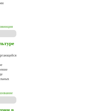
ыми
овинция
а и войны (по материалам Олонецкой губернии)
льтуре
ергающейся
ве
нение
де
альных
азование
материалам Европейского Севера России)
ерии в