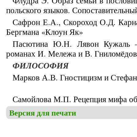
Флудра Э. Образ семьи в послови
польского языков. Сопоставительны
Сафрон Е.А., Скороход О.Д. Карн
Бергмана «Клоун Як»
Пасютина Ю.Н. Лявон Кужаль –
романах И. Мележа и В. Гниломёдов
ФИЛОСОФИЯ
Марков А.В. Гностицизм и Стефан
Самойлова М.П. Рецепция мифа об
Версия для печати