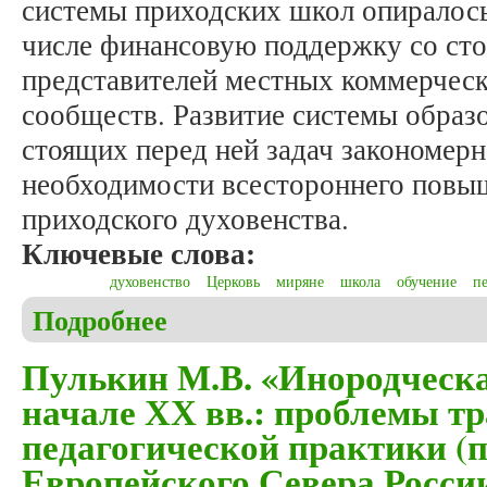
системы приходских школ опиралось
числе финансовую поддержку со ст
представителей местных коммерческ
сообществ. Развитие системы образ
стоящих перед ней задач закономерн
необходимости всестороннего повы
приходского духовенства.
Ключевые слова:
духовенство
Церковь
миряне
школа
обучение
п
Подробнее
о Пулькин М.В. Приходские школы Олонецкой епа
Пулькин М.В. «Инородческа
начале ХХ вв.: проблемы т
педагогической практики (
Европейского Севера Росси