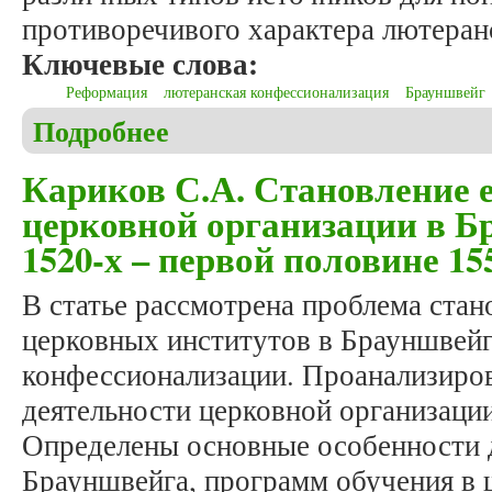
противоречивого характера лютеран
Ключевые слова:
Реформация
лютеранская конфессионализация
Брауншвейг
Подробнее
о Кариков С.А. К характеристике источников по
Кариков С.А. Становление 
церковной организации в Б
1520-х – первой половине 155
В статье рассмотрена проблема стан
церковных институтов в Брауншвейг
конфессионализации. Проанализиро
деятельности церковной организаци
Определены основные особенности 
Брауншвейга, программ обучения в 