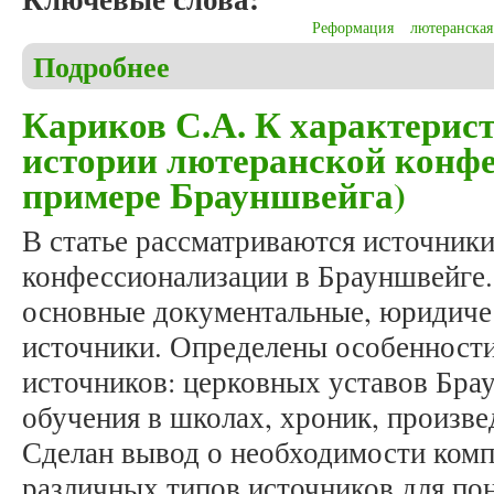
Реформация
лютеранская
Подробнее
о Кариков С.А. Реформационные преобразования 
Кариков С.А. К характерис
истории лютеранской конфе
примере Брауншвейга)
В статье рассматриваются источник
конфессионализации в Брауншвейге
основные документальные, юридиче
источники. Определены особенности
источников: церковных уставов Бра
обучения в школах, хроник, произв
Сделан вывод о необходимости комп
различных типов источников для по