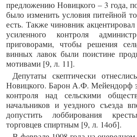
предложению Новицкого – 3 года, п
было изменить условия питейной то
есть. Также чиновник акцентировал
усиленного контроля админист
приговорами, чтобы решения сел
винных лавок были поистине прод
мотивами [9, л. 11].
Депутаты скептически отнеслис
Новицкого. Барон А.Ф. Мейендорф 
контроля над сельскими общест
начальников и уездного съезда вп
допустить лоббирования крест
торговцев спиртным [9, л. 14об].
В феврале 1908 года на очередном