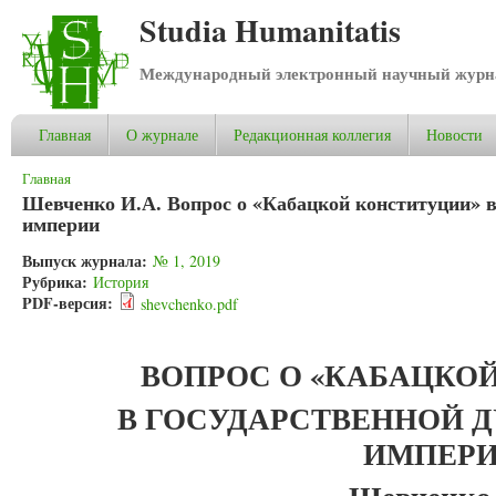
Studia Humanitatis
Международный электронный научный журнал
Главная
О журнале
Редакционная коллегия
Новости
Вы здесь
Главная
Шевченко И.А. Вопрос о «Кабацкой конституции» в
империи
Выпуск журнала:
№ 1, 2019
Рубрика:
История
PDF-версия:
shevchenko.pdf
ВОПРОС О «КАБАЦКО
В ГОСУДАРСТВЕННОЙ 
ИМПЕР