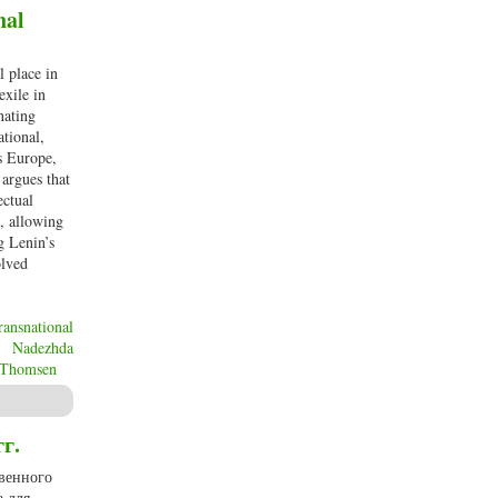
nal
 place in
exile in
nating
ational,
ss Europe,
 argues that
ectual
, allowing
g Lenin’s
olved
ransnational
Nadezhda
 Thomsen
 revolutionary exiles
г.
венного
а для