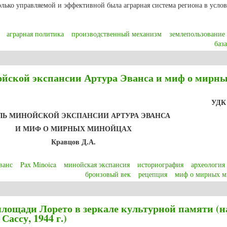
колько управляемой и эффективной была аграрная система региона в усло
аграрная политика
производственный механизм
землепользование
база
енный механизм колхозов и совхозов Красноярского края в 1976-1980 гг.
ойской экспансии Артура Эванса и миф о мирн
УДК 
ЛЬ МИНОЙСКОЙ ЭКСПАНСИИ АРТУРА ЭВАНСА
И МИФ О МИРНЫХ МИНОЙЦАХ
Кравцов Д.А.
ванс
Pax Minoica
минойская экспансия
историография
археология
бронзовый век
рецепция
миф о мирных м
йской экспансии Артура Эванса и миф о мирных минойцах
лощади Лорето в зеркале культурной памяти (н
ассу, 1944 г.)