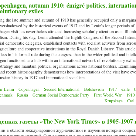
openhagen, autumn 1910: émigré politics, internatio
olutionary exiles
ing the late summer and autumn of 1910 has generally occupied only a marginal
vershadowed by the historical events of 1917 and by Lenin’s longer periods of 
gen visit has nevertheless attracted increasing scholarly attention as an illumi
ialism. During his stay, Lenin attended the Eighth Congress of the Second Intern
al democratic delegates, established contacts with socialist activists from acro
riculture and cooperative institutions in the Royal Danish Library. This article
less in his formal role during the congress than in the wider political and intell
en functioned as a hub within an international network of revolutionary exiles
e strategy and maintain political organizations across national borders. Examinin
and recent historiography demonstrates how interpretations of the visit have ev
ssian history in 1917 and international socialism.
ir Lenin
Copenhagen
Second International
Bolshevism
1917
exile
t
enmark
Russia
German Social Democratic Party
First World War
1910
Krupskaya
Carl
penhagen, autumn 1910: émigré politics, international socialism and network of
енках газеты «The New York Times» в 1905-1907 г
ний в области международной журналистики и изучения истории общест
ных печатных изданий. Они выступают в качестве ключевого инструмент