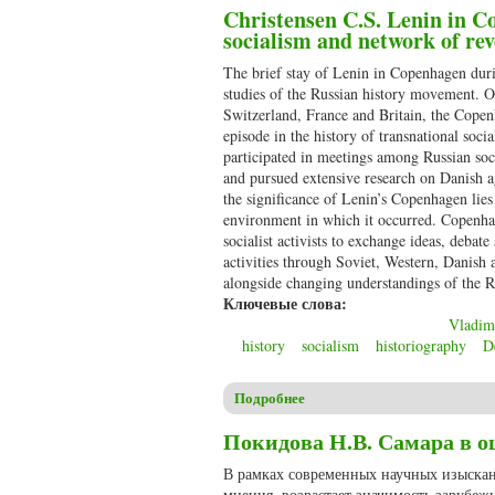
Christensen C.S. Lenin in C
socialism and network of rev
The brief stay of Lenin in Copenhagen dur
studies of the Russian history movement. O
Switzerland, France and Britain, the Copenha
episode in the history of transnational soc
participated in meetings among Russian soci
and pursued extensive research on Danish ag
the significance of Lenin’s Copenhagen lies 
environment in which it occurred. Copenhag
socialist activists to exchange ideas, debat
activities through Soviet, Western, Danish 
alongside changing understandings of the Ru
Ключевые слова:
Vladim
history
socialism
historiography
D
Подробнее
о Christensen C.S. Lenin in Co
Покидова Н.В. Самара в оц
В рамках современных научных изыска
мнения, возрастает значимость зарубеж