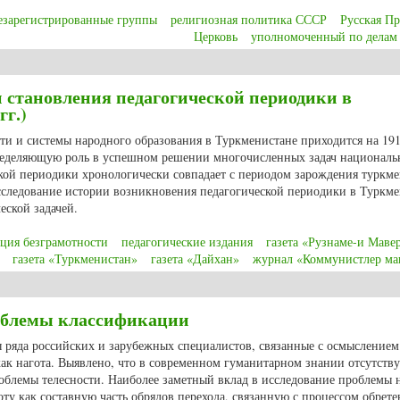
езарегистрированные группы
религиозная политика СССР
Русская Пр
Церковь
уполномоченный по делам
 Деятельность уполномоченного по делам религии в Смоленской области: вз
 становления педагогической периодики в
гг.)
ти и системы народного образования в Туркменистане приходится на 191
пределяющую роль в успешном решении многочисленных задач националь
кой периодики хронологически совпадает с периодом зарождения туркм
исследование истории возникновения педагогической периодики в Туркм
еской задачей.
ция безграмотности
педагогические издания
газета «Рузнаме-и Маве
газета «Туркменистан»
газета «Дайхан»
журнал «Коммунистлер м
становления педагогической периодики в Туркменистане (1914-1934 гг.)
облемы классификации
 ряда российских и зарубежных специалистов, связанные с осмыслением
ак нагота. Выявлено, что в современном гуманитарном знании отсутству
блемы телесности. Наиболее заметный вклад в исследование проблемы 
ту как составную часть обрядов перехода, связанную с процессом обрете