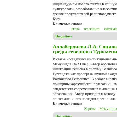
индивидуумом нового статуса в социум
культурологи, разработавшие классифи
зрения представителей религиоведческо
Богу.
Ключевые слова:
нагота
телесность
система
Подробнее
о Пулькин М.В. Нагота: пр
Аллабердиева Л.А. Социо
среды северного Туркмен
В статье исследуются институциональны
Мамунидов (X-XI вв.). Автор обосновыв
интеграции региона в систему Великого
Гургандже как прообраза научной акад
Восточного Ренессанса. В работе анализ
принципы хорезмийской педагогики: эм
свидетельств современников и анализа 
образования. Автор приходит к выводу,
синтез античного наследия с регионал
Ключевые слова:
Хорезм
Мамуниды
Подробнее
о Аллабердиева Л.А. Социок