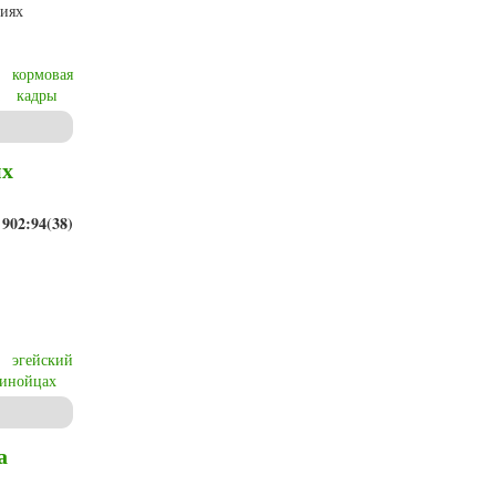
виях
кормовая
кадры
ых
902:94(38)
эгейский
инойцах
а