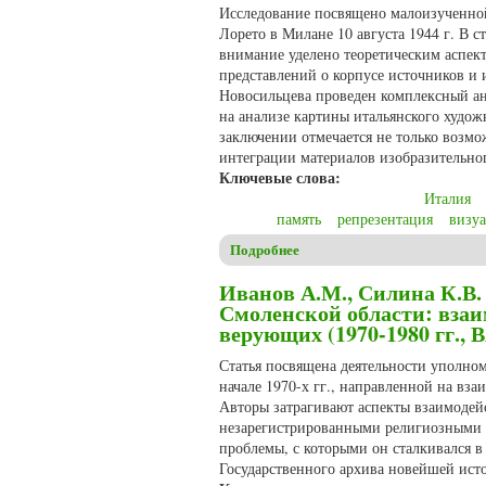
Исследование посвящено малоизученной
Лорето в Милане 10 августа 1944 г. В 
внимание уделено теоретическим аспек
представлений о корпусе источников и 
Новосильцева проведен комплексный ан
на анализе картины итальянского худо
заключении отмечается не только возмо
интеграции материалов изобразительног
Ключевые слова:
Италия
память
репрезентация
визу
Подробнее
о Седакова Е.Н. Мученики пл
Иванов А.М., Силина К.В.
Смоленской области: вза
верующих (1970-1980 гг., 
Статья посвящена деятельности уполно
начале 1970-х гг., направленной на вз
Авторы затрагивают аспекты взаимодейс
незарегистрированными религиозными 
проблемы, с которыми он сталкивался в
Государственного архива новейшей исто