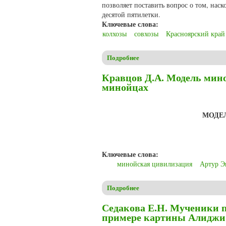
позволяет поставить вопрос о том, нас
десятой пятилетки.
Ключевые слова:
колхозы
совхозы
Красноярский край
Подробнее
о Матюшин К.А. Производств
Кравцов Д.А. Модель мин
минойцах
МОДЕ
Ключевые слова:
минойская цивилизация
Артур Э
Подробнее
о Кравцов Д.А. Модель мино
Седакова Е.Н. Мученики п
примере картины Алиджи С