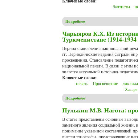
Ключевые слова:
баптисты
н
Подробнее
о Иванов А.М., Силина К.В.
Вязьма)
Чарыяров К.Х. Из истории
Туркменистане (1914-1934 
Период становления национальной печа
гг. Периодические издания сыграли о
просвещения. Становление педагогичес
национальной печати. В связи с этим 
является актуальной историко-педагогич
Ключевые слова:
печать
Просвещение
ликвида
Хазар»
Подробнее
о Чарыяров К.Х. Из истории 
Пулькин М.В. Нагота: пр
В статье представлены основные выводы
заметного явления социальной жизни, к
понимание указанной составляющей про
внесли этнографы, представляющие наго