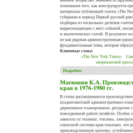
понимания того, как конструируется пре
материалах публикаций газеты «The Ne
губернию в период Первой русской рев
подборка из нескольких десятков газет
корреспонденции с мест событий, пись
и аналитических статей. В результате и
не как рядовая административная едини
фундаментальные темы, которые образу
Ключевые слова:
«The New York Times»
Сам
американской пресс
Подробнее
о Покидова Н.В. Самара в оц
Матюшин К.А. Производст
края в 1976-1980 гг.
В статье рассматривается производствен
позднесоветской административно-плано
директивное планирование, ресурсное с
повседневной работе хозяйств. Особое з
зависело от техники, топлива, электроэ
совхозной системы края показано, что 
производственную цепочку, устойчивос