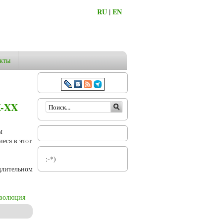
RU
|
EN
кты
Форма поиска
X-XX
м
еся в этот
:-*)
длительном
еволюция