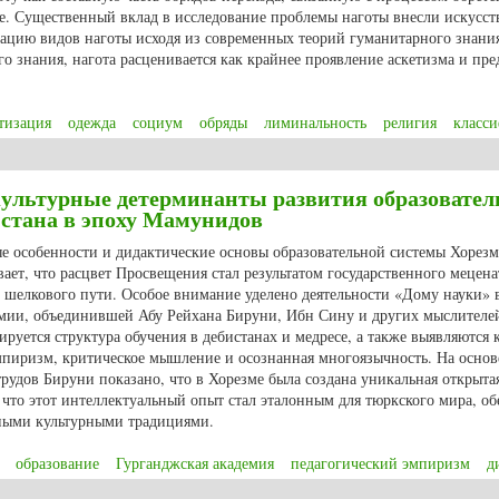
е. Существенный вклад в исследование проблемы наготы внесли искусст
кацию видов наготы исходя из современных теорий гуманитарного знания
го знания, нагота расценивается как крайнее проявление аскетизма и пр
тизация
одежда
социум
обряды
лиминальность
религия
класс
облемы классификации
культурные детерминанты развития образовател
истана в эпоху Мамунидов
е особенности и дидактические основы образовательной системы Хорезм
ает, что расцвет Просвещения стал результатом государственного мецена
 шелкового пути. Особое внимание уделено деятельности «Дому науки» 
емии, объединившей Абу Рейхана Бируни, Ибн Сину и других мыслителе
ируется структура обучения в дебистанах и медресе, а также выявляются
пиризм, критическое мышление и осознанная многоязычность. На основ
трудов Бируни показано, что в Хорезме была создана уникальная открыта
 что этот интеллектуальный опыт стал эталонным для тюркского мира, о
ьными культурными традициями.
образование
Гурганджская академия
педагогический эмпиризм
д
ультурные детерминанты развития образовательной среды северного Турк