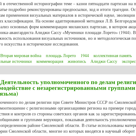
 в отечественной историографии теме – казни пятнадцати партизан на 
статье подробно реконструированы предпосылки, ход и итоги трагедии. О
там применения визуальных материалов в исторической науке, эволюции
их классификации. На основе адаптированной методики Л.В. Белгородск
ализ основных форм коммеморации миланских партизан, в котором акце
жника-авангардиста Алиджи Сассу «Мученики площади Лорето» (1944). В
жность использования визуальных источников, но и методологическая по
о искусства в исторические исследования.
Вторая мировая война
площадь Лорето
1944
коллективная память
альные источники
коммеморация
живопись
Алиджи Сассу
экспре
ощади Лорето в зеркале культурной памяти (на примере картины Алиджи Са
 Деятельность уполномоченного по делам религи
имодействие с незарегистрированными группами
Вязьма)
моченного по делам религии при Совете Министров СССР по Смоленской
аимоотношение с религиозными организациями региона на примере город
твия и контроля со стороны советских органов как за зарегистрированны
общинами и группами верующих, показывая деятельность уполномоченн
 определенном районе Смоленской области. В статье использованы мате
рии Смоленской области, многие из которых вводятся в научный оборот