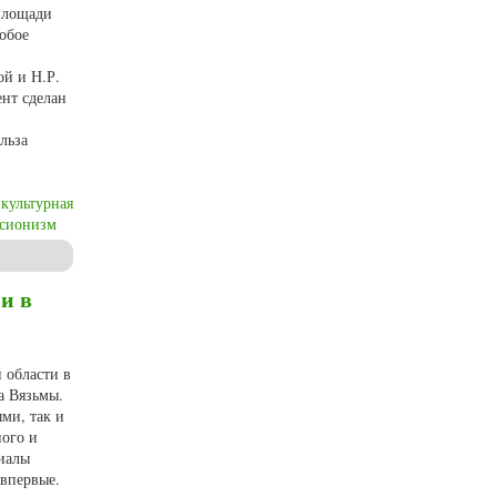
площади
собое
ой и Н.Р.
нт сделан
льза
культурная
ссионизм
ссу, 1944 г.)
и в
 области в
а Вязьмы.
ми, так и
ого и
риалы
 впервые.