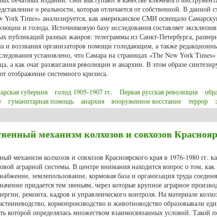
дставление о реальности, которая отличается от собственной. В данной с
w York Times» анализируется, как американское СМИ освещало Самарск
олюции и голода. Источниковую базу исследования составляет эксклюзив
ных публикаций разных жанров: телеграммы из Санкт-Петербурга, развер
ма и воззвания организаторов помощи голодающим, а также редакционн
сследования установлено, что Самара на страницах «The New York Times»
ца, а как очаг разжигания революции и анархии. В этом образе синтезир
ют отображение системного кризиса.
арская губерния
голод 1905-1907 гг.
Первая русская революция
обр
е
гуманитарная помощь
анархия
вооруженное восстание
террор
енках газеты «The New York Times» в 1905-1907 гг.
венный механизм колхозов и совхозов Краснояр
ный механизм колхозов и совхозов Красноярского края в 1976-1980 гг. ка
вой аграрной системы. В центре внимания находится вопрос о том, как
набжение, землепользование, кормовая база и организация труда соединя
начение придается тем звеньям, через которые крупное аграрное произво
нергии, ремонта, кадров и управленческого контроля. На материале колхо
растениеводство, кормопроизводство и животноводство образовывали ед
ть которой определялась множеством взаимосвязанных условий. Такой п