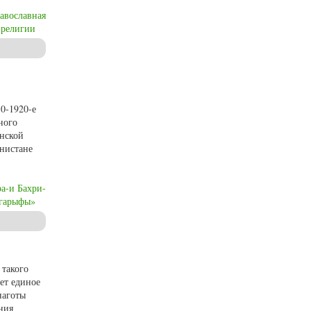
авославная
 религии
аимодействие с незарегистрированными группами верующих (1970-1980 гг.,
0-1920-е
ного
енской
енистане
ра-и Бахри-
агарыфы»
 такого
ет единое
наготы
ния