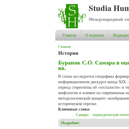
Studia Hum
Международный эле
Главная
О журнале
Редакцио
Вы здесь
Главная
История
Буранок С.О. Самара в о
вв.
В статье исследуется специфика форми
информационном дискурсе конца XIX – 
период стереотипы об «отсталости» и 
мифологии и влияют на современные и
методологический концепт «воображае
историческом отрезке.
Ключевые слова:
Самара
периодическая печ
Подробнее
о Буранок С.О. Самара в оц