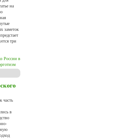
татье на
ую
ная
нутые
ых заметок
 предстает
уется три
аз России в
эрготизм
ского
к часть
лись в
дство
зно-
иную
одход