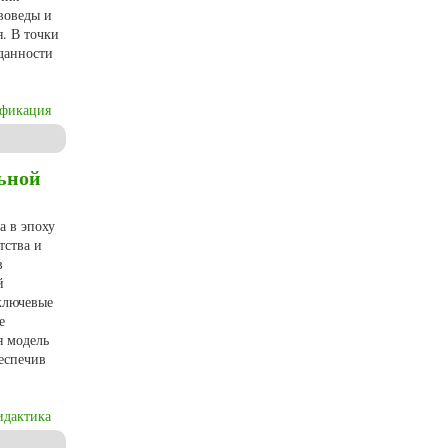
воведы и
. В точки
еданности
ификация
ьной
а в эпоху
тства и
в
й
 ключевые
е
я модель
беспечив
идактика
менистана в эпоху Мамунидов