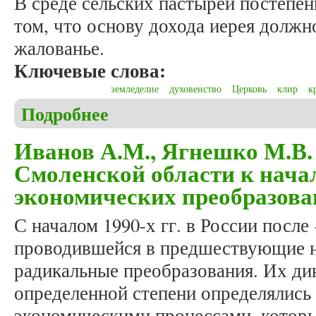
В среде сельских пастырей постепен
том, что основу дохода иерея должн
жалованье.
Ключевые слова:
земледелие
духовенство
Церковь
клир
к
Подробнее
о Пулькин М.В. Священники-земледельцы: роль с
ХХ вв.)
Иванов А.М., Ягнешко М.В
Смоленской области к нач
экономических преобразован
С началом 1990-х гг. в России после
проводившейся в предшествующие не
радикальные преобразования. Их дин
определенной степени определялись
экономическими процессами, которы