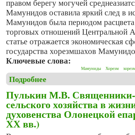
правом берегу могучей среднеазиатс
Мамунидов оставила яркий след в и
Мамунидов была периодом расцвета
торговых отношений Центральной А
статье отражается экономическая с
государства хорезмшахов Мамунидо
Ключевые слова:
Мамуниды
Хорезм
хорез
Подробнее
о Аллабердиева Л.А. Экономическая история Сев
Пулькин М.В. Священники-
сельского хозяйства в жизн
духовенства Олонецкой епар
ХХ вв.)