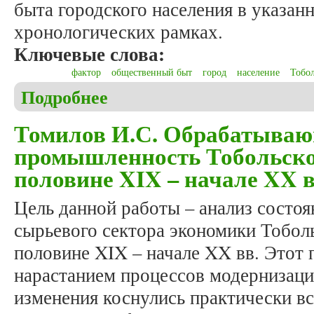
быта городского населения в указан
хронологических рамках.
Ключевые слова:
фактор
общественный быт
город
население
Тобол
Подробнее
о Томилов И.С. Социально-антропогенные факто
половине XIX – начале XX вв.
Томилов И.С. Обрабатываю
промышленность Тобольско
половине XIX – начале XX в
Цель данной работы – анализ состо
сырьевого сектора экономики Тобол
половине XIX – начале XX вв. Этот 
нарастанием процессов модернизаци
изменения коснулись практически вс