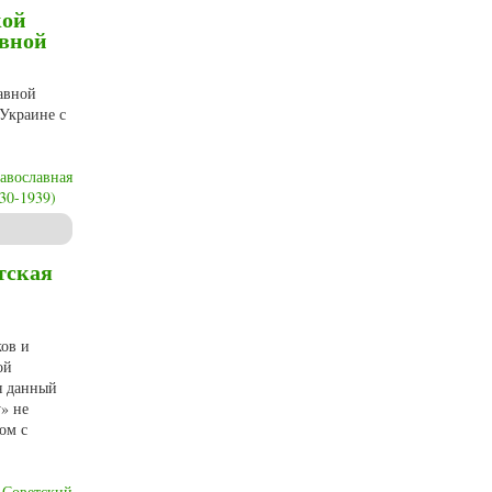
кой
авной
авной
 Украине с
авославная
30-1939)
вной Церкви (1921-1930) – Украинской Православной Церкви (1930-1939)
тская
ков и
ой
я данный
у» не
ом с
Советский