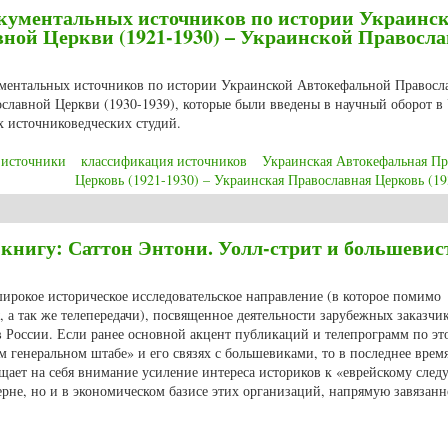
окументальных источников по истории Украинс
ной Церкви (1921-1930) – Украинской Правосл
ументальных источников по истории Украинской Автокефальной Правосл
славной Церкви (1930-1939), которые были введены в научный оборот в
х источниковедческих студий.
источники
классификация источников
Украинская Автокефальная Пр
Церковь (1921-1930) – Украинская Православная Церковь (19
кументальных источников по истории Украинской Автокефальной Правосла
 книгу: Саттон Энтони. Уолл-стрит и большевис
ирокое историческое исследовательское направление (в которое помимо
 а так же телепередачи), посвященное деятельности зарубежных заказчи
 России. Если ранее основной акцент публикаций и телепрограмм по эт
м генеральном штабе» и его связях с большевиками, то в последнее врем
ащает на себя внимание усиление интереса историков к «еврейскому след
рне, но и в экономическом базисе этих организаций, напрямую завязанн