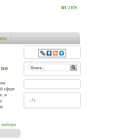
RU
|
EN
кты
Форма поиска
(по
нии
ой сфере
х, и
:-*)
а
ом
выборы
епархии)