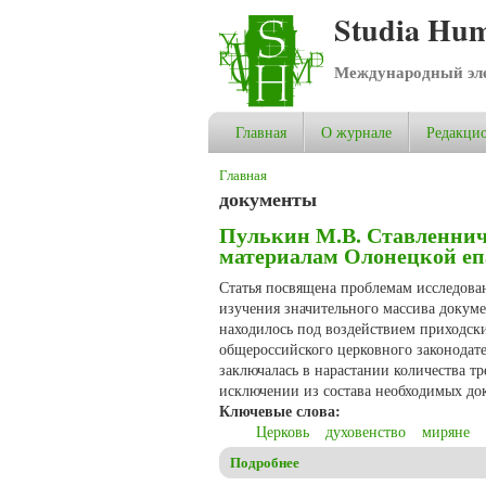
Studia Hum
Международный эле
Главная
О журнале
Редакцио
Вы здесь
Главная
документы
Пулькин М.В. Ставленниче
материалам Олонецкой еп
Статья посвящена проблемам исследова
изучения значительного массива докуме
находилось под воздействием приходск
общероссийского церковного законодате
заключалась в нарастании количества т
исключении из состава необходимых до
Ключевые слова:
Церковь
духовенство
миряне
Подробнее
о Пулькин М.В. Ставленничес