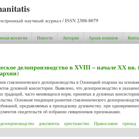
anitatis
ктронный научный журнал / ISSN 2308-8079
нная коллегия
Новости
Авторам
Архив номеров
Конта
ское делопроизводство в XVIII – начале ХХ вв. 
архии)
ния ставленнического делопроизводства в Олонецкой епархии на основа
нтов духовной консистории. Выявлено, что делопроизводство в указанн
их традиций, часто меняющихся норм, принятых в духовных консистория
льства. Основная тенденция развития ставленнического делопроизводств
ребований, предъявляемых к приходскому духовенству, при одновременн
кументов свидетельств об избрании священников прихожанами.
делопроизводство
документы
христианство
Православие
приход
кое делопроизводство в XVIII – начале ХХ вв. (по материалам Олонецкой 