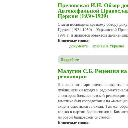
Преловская И.Н. Обзор д
Автокефальной Православ
Церкви (1930-1939)
Статья посвящена краткому обзору док
Церкви (1921-1930) – Украинской Право
1991 г. и являются объектом дальнейши
Ключевые слова:
документы
архивы в Украине
Подробнее
о Преловская И.Н. Обзор до
Малугин С.Б. Рецензия на
революция
Данная книга гармонично вливается в ш
публицистики входят и радиоматериалы,
спонсоров большевистской революции в
тематике был сосредоточен на «немецко
акцент сместился за океан. Так же, обр
только в партии большевиков и Коминте
мировой банковской системой.
Ключевые слова: