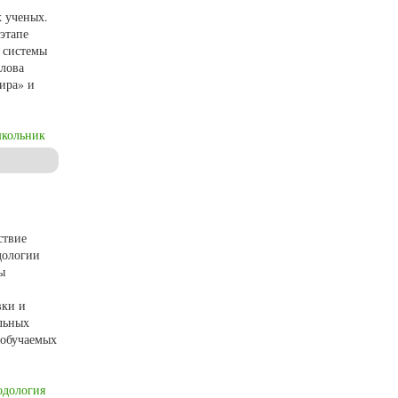
х ученых.
этапе
 системы
слова
ира» и
кольник
ира младшего школьника
ствие
дологии
ы
вки и
льных
 обучаемых
одология