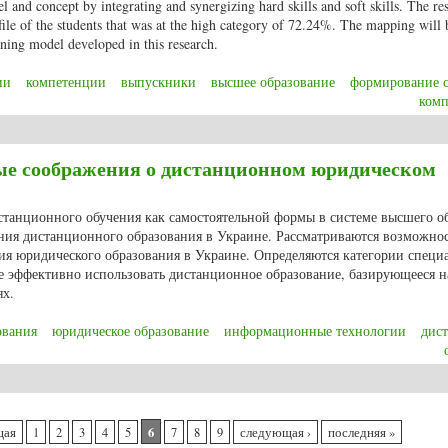
 and concept by integrating and synergizing hard skills and soft skills. The re
ofile of the students that was at the high category of 72.24%. The mapping will 
rning model developed in this research.
ии
компетенции
выпускники
высшее образование
формирование 
ком
Assessing soft skills of undergraduate students: framework for improving compet
е соображения о дистанционном юридическом
истанционного обучения как самостоятельной формы в системе высшего о
ния дистанционного образования в Украине. Рассматриваются возможно
ия юридического образования в Украине. Определяются категории специ
ее эффективно использовать дистанционное образование, базирующееся н
х.
ования
юридическое образование
информационные технологии
дис
е соображения о дистанционном юридическом образовании в Украине
6
щая
1
2
3
4
5
7
8
9
следующая ›
последняя »