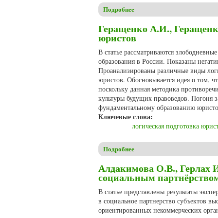
Подробнее
о Горбунов В.И., Евдокимов
Геращенко А.И., Геращенк
юристов
В статье рассматриваются злободневны
образования в России. Показаны негати
Проанализированы различные виды логик
юристов. Обосновывается идея о том, ч
поскольку данная методика противореч
культуры будущих правоведов. Погоня 
фундаментальному образованию юристо
Ключевые слова:
логическая подготовка юрис
Подробнее
о Геращенко А.И., Геращенк
Алдакимова О.В., Герлах
социальным партнёрством
В статье представлены результаты эксп
в социальное партнерство субъектов вы
ориентированных некоммерческих орган