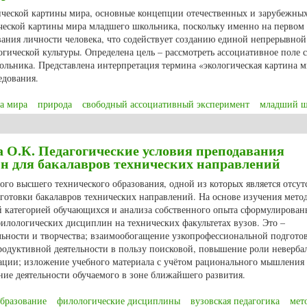
гической картины мира, основные концепции отечественных и зарубежны
ческой картины мира младшего школьника, поскольку именно на первом 
ания личности человека, что содействует созданию единой непрерывной
огической культуры. Определена цель – рассмотреть ассоциативное поле 
ольника. Представлена интерпретация термина «экологическая картина м
едования.
на мира
природа
свободный ассоциативный эксперимент
младший ш
кова В.В. Ассоциативное поле слова «природа» в экологической картине м
а О.К. Педагогические условия преподавания
н для бакалавров технических направлений
го высшего технического образования, одной из которых является отсут
готовки бакалавров технических направлений. На основе изучения мето
 категорией обучающихся и анализа собственного опыта сформулирован
илологических дисциплин на технических факультетах вузов. Это –
льности и творчества; взаимообогащение узкопрофессиональной подгото
родуктивной деятельности в пользу поисковой, повышение роли неверба
ации; изложение учебного материала с учётом рационального мышления
ие деятельности обучаемого в зоне ближайшего развития.
образование
филологические дисциплины
вузовская педагогика
мет