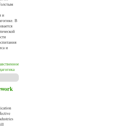
 Толстым
я и
агогике. В
ивается
тической
ости
оспитания
иса и
авственное
дагогика
mework
ication
fective
ndustries
ill