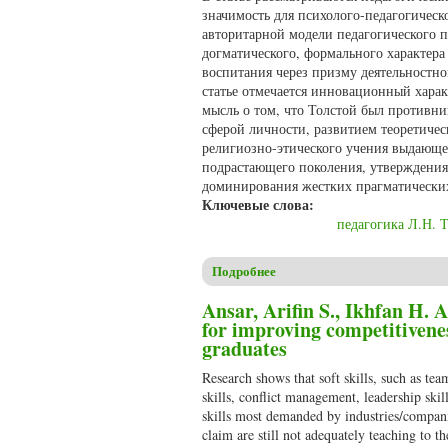
значимость для психолого-педагогическ
авторитарной модели педагогического п
догматического, формального характера
воспитания через призму деятельностно
статье отмечается инновационный хара
мысль о том, что Толстой был противни
сферой личности, развитием теоретичес
религиозно-этического учения выдающе
подрастающего поколения, утверждения
доминирования жестких прагматических
Ключевые слова:
педагогика Л.Н. 
Подробнее
о Геращенко Н.В. Вопросы об
Ansar, Arifin S., Ikhfan H. 
for improving competitivene
graduates
Research shows that soft skills, such as t
skills, conflict management, leadership skil
skills most demanded by industries/companies
claim are still not adequately teaching to t