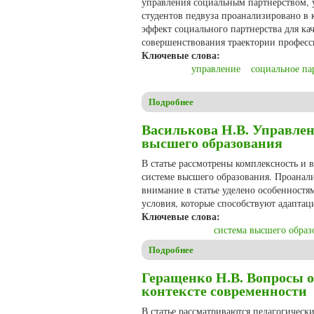
управления социальным партнерством, 
студентов педвуза проанализировано в
эффект социального партнерства для к
совершенствования траектории професси
Ключевые слова:
управление
социальное па
Подробнее
о Алдакимова О.В., Герлах 
Василькова Н.В. Управлен
высшего образования
В статье рассмотрены комплексность и
системе высшего образования. Проанал
внимание в статье уделено особенностя
условия, которые способствуют адаптац
Ключевые слова:
система высшего образ
Подробнее
о Василькова Н.В. Управлен
Геращенко Н.В. Вопросы о
контексте современности
В статье рассматриваются педагогически