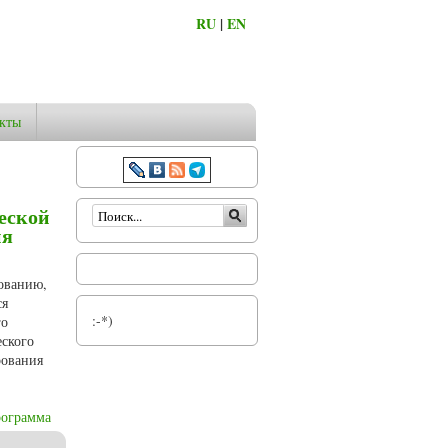
RU
|
EN
кты
Форма поиска
еской
ия
рованию,
ся
:-*)
го
еского
рования
рограмма
-преподавателей высшего военного учебного заведения