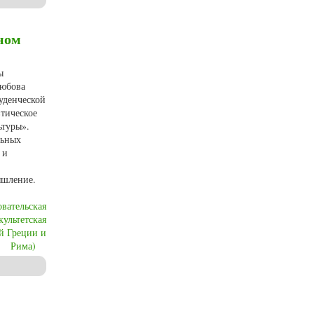
ном
ы
любова
уденческой
тическое
ьтуры».
льных
 и
ышление.
овательская
ультетская
ей Греции и
Рима)
 и культуры» в Нижегородском государственном лингвистическом