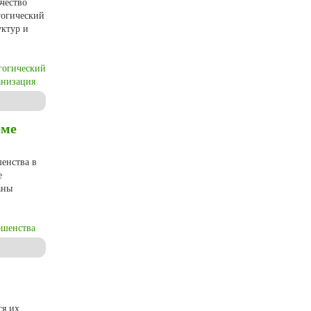
чество
гогический
уктур и
гогический
анизация
расли коррекционного образования
еме
енства в
е
аны
ршенства
ся их