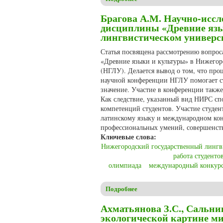
Брагова А.М. Научно-иссл
дисциплины «Древние язы
лингвистическом универси
Статья посвящена рассмотрению вопрос
«Древние языки и культуры» в Нижегор
(НГЛУ). Делается вывод о том, что про
научной конференции НГЛУ помогает ст
значение. Участие в конференции такж
Как следствие, указанный вид НИРС сп
компетенций студентов. Участие студе
латинскому языку и международном кон
профессиональных умений, совершенст
Ключевые слова:
Нижегородский государственный лингв
работа студенто
олимпиада
международный конкур
Подробнее
о Брагова А.М. Научно-иссл
университете им. Н.А. Добр
Ахматьянова З.С., Сальни
экологической картине м