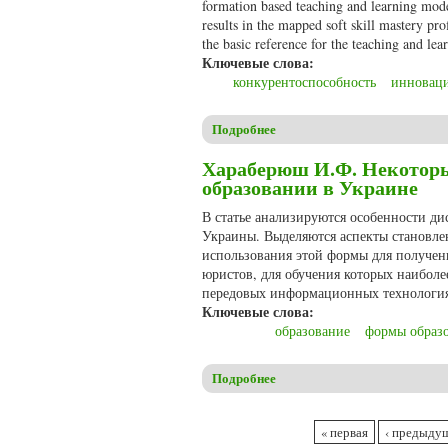
formation based teaching and learning model
results in the mapped soft skill mastery pr
the basic reference for the teaching and lea
Ключевые слова:
конкурентоспособность
инновац
Подробнее
о Ansar, Arifin S., Ikhfan H. 
Хараберюш И.Ф. Некоторы
образовании в Украине
В статье анализируются особенности д
Украины. Выделяются аспекты становле
использования этой формы для получен
юристов, для обучения которых наибол
передовых информационных технология
Ключевые слова:
образование
формы образ
Подробнее
о Хараберюш И.Ф. Некоторы
Страницы
« первая
‹ предыду