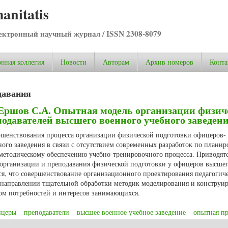
anitatis
ктронный научный журнал / ISSN 2308-8079
нная коллегия
Новости
Авторам
Архив номеров
Конта
давания
, Ершов С.А. Опытная модель организации физич
одавателей высшего военного учебного заведен
ершенствования процесса организации физической подготовки офицеров-
ого заведения в связи с отсутствием современных разработок по плани
 методическому обеспечению учебно-тренировочного процесса. Приводят
организации и преподавания физической подготовки у офицеров высше
ся, что совершенствование организационного проектирования педагогич
в направлении тщательной обработки методик моделирования и конструи
том потребностей и интересов занимающихся.
ицеры
преподаватели
высшее военное учебное заведение
опытная п
, Ершов С.А. Опытная модель организации физической подготовки офицеров