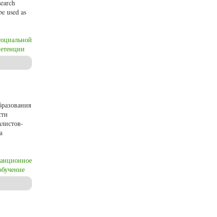
search
be used as
социальной
петенции
itiveness, innovation and competence of higher education graduates
бразования
сти
алистов-
а
танционное
обучение