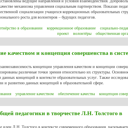
установлены ведущие направления и условия взаимодействия. Доброволь
 качестве механизма управления социальным партнерством. Показан педа
ачественной социализации учащихся коррекционных образовательных стр
онального роста для волонтеров – будущих педагогов.
ртнёрство в образовании
коррекционное образование
социально-педа
проект
волонтёры
общественная орг
И.В., Шкуропий К.В. Механизмы управления социальным партнёрством в от
ие качеством и концепция совершенства в сист
 взаимозависимость концепции управления качеством и концепции соверш
изированы различные точки зрения относительно их структуры. Основно
м данных концепций в контексте образовательных услуг. Также исследов
ии и развитию данных концепций в образовательной сфере.
ования
управление качеством
обеспечение качества
концепция сове
ие качеством и концепция совершенства в системе высшего образования
бщей педагогики в творчестве Л.Н. Толстого в
е идеи Л.Н. Толстого в контексте современного образования, раскрывает