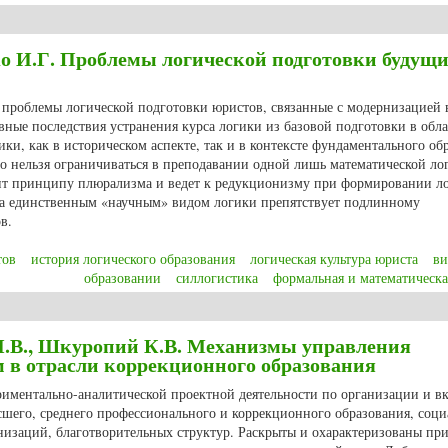
а О.К. Педагогические условия преподавания филологических дисциплин д
о И.Г. Проблемы логической подготовки будущ
е проблемы логической подготовки юристов, связанные с модернизацией
вные последствия устранения курса логики из базовой подготовки в обла
и, как в историческом аспекте, так и в контексте фундаментального об
то нельзя ограничиваться в преподавании одной лишь математической ло
ит принципу плюрализма и ведет к редукционизму при формировании л
за единственным «научным» видом логики препятствует подлинному
в.
тов
история логического образования
логическая культура юриста
ви
образовании
силлогистика
формальная и математическа
о И.Г. Проблемы логической подготовки будущих юристов
 И.В., Шкуропий К.В. Механизмы управления
 в отрасли коррекционного образования
ериментально-аналитической проектной деятельности по организации и 
сшего, среднего профессионального и коррекционного образования, соци
изаций, благотворительных структур. Раскрыты и охарактеризованы п