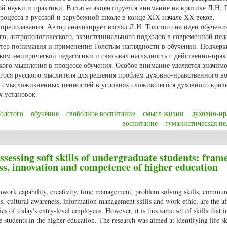
ой науки и практики. В статье акцентируется внимание на критике Л.Н.
роцесса в русской и зарубежной школе в конце XIX начале XX веков,
 преподавания. Автор анализирует взгляд Л.Н. Толстого на идеи обучени
го, антропологического, экзистенциального подходов в современной пед
ктер понимания и применения Толстым наглядности в обучении. Подчерк
ком эмпирической педагогики и связывал наглядность с действенно-прак
кого мышления в процессе обучения. Особое внимание уделяется значим
гося русского мыслителя для решения проблем духовно-нравственного в
 смысложизненных ценностей в условиях сложившегося духовного криз
 установок.
Толстого
обучение
свободное воспитание
смысл жизни
духовно-нр
воспитание
гуманистическая пе
щей педагогики в творчестве Л.Н. Толстого в контексте современности
Assessing soft skills of undergraduate students: fra
ss, innovation and competence of higher education
eamwork capability, creativity, time management, problem solving skills, commun
ls, cultural awareness, information management skills and work ethic, are the af
 of today's entry-level employees. However, it is this same set of skills that i
he students in the higher education. The research was aimed at identifying life sk