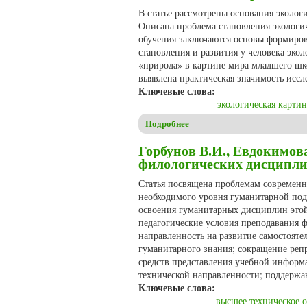
В статье рассмотрены основания эколо
Описана проблема становления экологи
обучения заключаются основы формиров
становления и развития у человека экол
«природа» в картине мира младшего шк
выявлена практическая значимость иссл
Ключевые слова:
экологическая карти
Подробнее
о Ахматьянова З.С., Сальни
Горбунов В.И., Евдокимов
филологических дисципли
Статья посвящена проблемам современно
необходимого уровня гуманитарной под
освоения гуманитарных дисциплин этой
педагогические условия преподавания ф
направленность на развитие самостояте
гуманитарного знания; сокращение реп
средств представления учебной информ
технической направленности; поддержан
Ключевые слова:
высшее техническое 