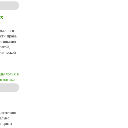
ля бакалавров технических направлений
их
 высшего
сти права.
разования
гикой,
огической
ды логик в
я логика
включению
ально
ринципы