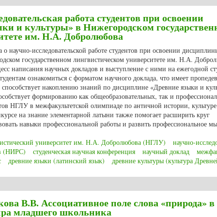
едовательская работа студентов при освоении
ки и культуры» в Нижегородском государствен
тете им. Н.А. Добролюбова
а о научно-исследовательской работе студентов при освоении дисциплин
одском государственном лингвистическом университете им. Н.А. Добро
цесс написания научных докладов и выступление с ними на ежегодной ст
удентам ознакомиться с форматом научного доклада, что имеет пропедев
е способствует накоплению знаний по дисциплине «Древние языки и кул
особствует формированию как общеобразовательных, так и профессиона
нтов НГЛУ в межфакультетской олимпиаде по античной истории, культуре
курсе на знание элементарной латыни также помогает расширить круг
вовать навыки профессиональной работы и развить профессиональное м
истический университет им. Н.А. Добролюбова (НГЛУ)
научно-исслед
в (НИРС)
студенческая научная конференция
научный доклад
межфак
с
древние языки (латинский язык)
древние культуры (культура Древн
едовательская работа студентов при освоении дисциплины «Древние языки
олюбова
кова В.В. Ассоциативное поле слова «природа» в
ира младшего школьника