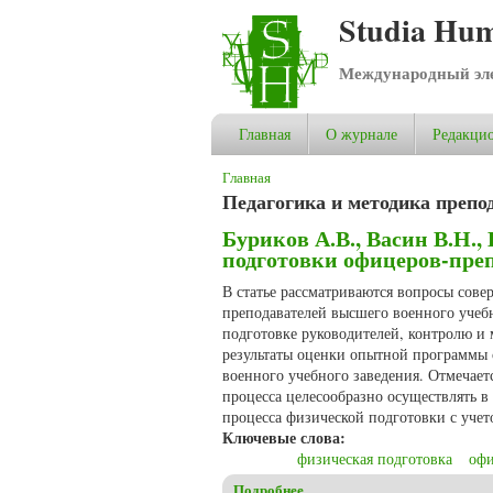
Studia Hum
Международный эле
Главная
О журнале
Редакцио
Вы здесь
Главная
Педагогика и методика препо
Буриков А.В., Васин В.Н.
подготовки офицеров-преп
В статье рассматриваются вопросы сов
преподавателей высшего военного учебн
подготовке руководителей, контролю и
результаты оценки опытной программы 
военного учебного заведения. Отмечает
процесса целесообразно осуществлять 
процесса физической подготовки с уче
Ключевые слова:
физическая подготовка
оф
Подробнее
о Буриков А.В., Васин В.Н.