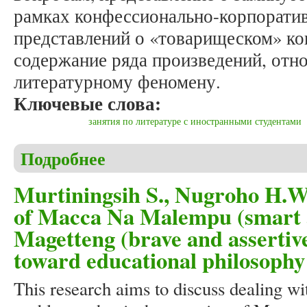
рамках конфессионально-корпоратив
представлений о «товарищеском» ко
содержание ряда произведений, отн
литературному феномену.
Ключевые слова:
занятия по литературе с иностранными студентами
Подробнее
о Кучерова А.М. Современная русская духовная п
протоиерея Александра Дьяченко «Подарок»)
Murtiningsih S., Nugroho H.W
of Macca Na Malempu (smart 
Magetteng (brave and assertiv
toward educational philosophy
This research aims to discuss dealing wi