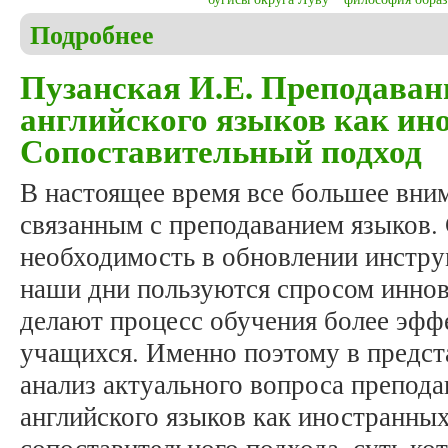
Подробнее
о Murtiningsih S., Nugroho H.W., Yassa S. The mea
Bugis Luwu society toward educational philosophy 
Пузанская И.Е. Преподавани
английского языков как ин
Сопоставительный подход
В настоящее время все большее вним
связанным с преподаванием языков. 
необходимость в обновлении инстру
наши дни пользуются спросом инно
делают процесс обучения более эфф
учащихся. Именно поэтому в предст
анализ актуального вопроса препода
английского языков как иностранных