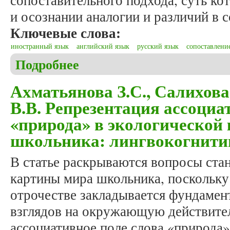
сопоставительного подхода, суть ко
и осознании аналогии и различий в 
Ключевые слова:
иностранный язык
английский язык
русский язык
сопоставлени
Подробнее
о Пузанская И.Е. Преподавание русского и англ
Ахматьянова З.С., Салихова
В.В. Репрезентация ассоциа
«природа» в экологической
школьника: лингвокогнити
В статье раскрываются вопросы ста
картины мира школьника, поскольку 
отрочестве закладывается фундамен
взглядов на окружающую действител
ассоциативное поле слова «природа»