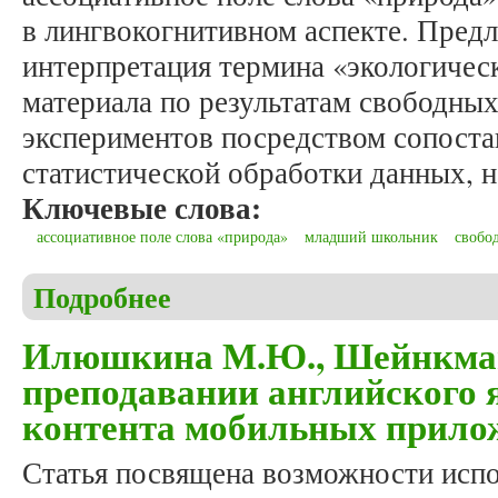
в лингвокогнитивном аспекте. Пред
интерпретация термина «экологическ
материала по результатам свободны
экспериментов посредством сопоста
статистической обработки данных, н
Ключевые слова:
ассоциативное поле слова «природа»
младший школьник
свобо
Подробнее
о Ахматьянова З.С., Салихова Э.А., Сальникова 
школьника: лингвокогнитивное исследование
Илюшкина М.Ю., Шейнкман 
преподавании английского 
контента мобильных прило
Статья посвящена возможности исп