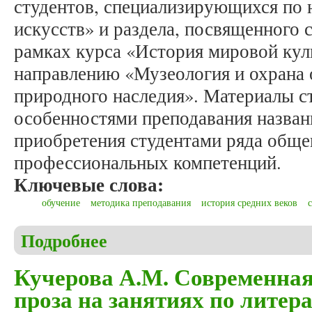
студентов, специализирующихся по
искусств» и раздела, посвященного 
рамках курса «История мировой ку
направлению «Музеология и охрана 
природного наследия». Материалы ст
особенностями преподавания назван
приобретения студентами ряда обще
профессиональных компетенций.
Ключевые слова:
обучение
методика преподавания
история средних веков
Подробнее
о Дмитриева М.И., Кулешова Е.В. Специфика пре
истории Санкт-Петербургского государственного
Кучерова А.М. Современная
проза на занятиях по литер