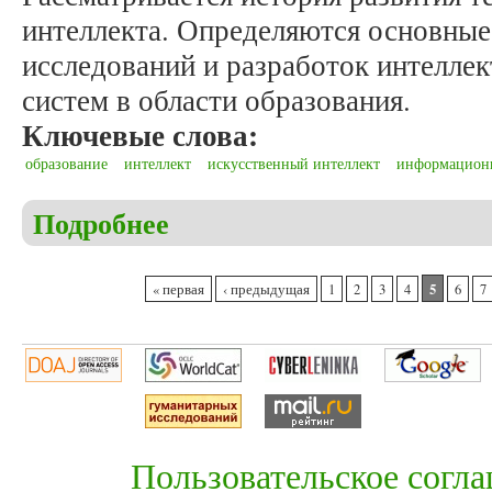
интеллекта. Определяются основные
исследований и разработок интелл
систем в области образования.
Ключевые слова:
образование
интеллект
искусственный интеллект
информацион
Подробнее
о Маркарян А.О., Хараберюш И.Ф. Интеллектуаль
Страницы
5
« первая
‹ предыдущая
1
2
3
4
6
7
Пользовательское согл