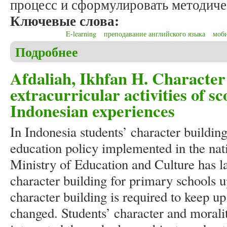
процесс и сформулировать методиче
Ключевые слова:
E-learning
преподавание английского языка
моби
Подробнее
о Илюшкина М.Ю., Шейнкман А.М. E-learning в 
Afdaliah, Ikhfan H. Character
extracurricular activities of 
Indonesian experiences
In Indonesia students’ character buildin
education policy implemented in the nat
Ministry of Education and Culture has 
character building for primary schools up
character building is required to keep up
changed. Students’ character and moralit