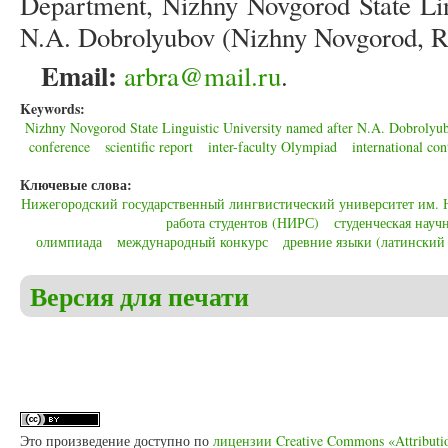
Department, Nizhny Novgorod State Lin
N.A. Dobrolyubov (Nizhny Novgorod, Ru
Email:
arbra@mail.ru
.
Keywords:
Nizhny Novgorod State Linguistic University named after N.A. Dobroly
conference
scientific report
inter-faculty Olympiad
international con
Ключевые слова:
Нижегородский государственный лингвистический университет им.
работа студентов (НИРС)
студенческая науч
олимпиада
международный конкурс
древние языки (латинский
Версия для печати
Это произведение доступно по
лицензии Creative Commons «Attributi