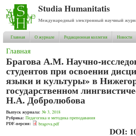
Studia Humanitatis
Международный электронный научный журнал
Главная
О журнале
Редакционная коллегия
Новости
Вы здесь
Главная
Брагова А.М. Научно-исследо
студентов при освоении дис
языки и культуры» в Нижего
государственном лингвистиче
Н.А. Добролюбова
Выпуск журнала:
№ 3, 2018
Рубрика:
Педагогика и методика преподавания
PDF-версия:
bragova.pdf
DOI: 10