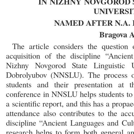
IN
NIZHNY
NOVGOROD S
UNIVERS
NAMED AFTER N.A.
Bragova 
The article considers the question 
acquisition of the discipline “Ancie
Nizhny Novgorod State Linguistic 
Dobrolyubov (NNSLU). The process of 
students and their presentation at th
conference in NNSLU helps students to 
a scientific report, and this has a propa
attendance also contributes to the ac
discipline “Ancient Languages and Cult
research helps to form both general a