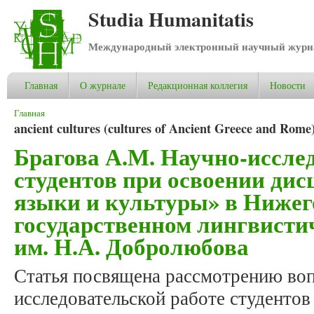
Studia Humanitatis
Международный электронный научный журнал
Главная
О журнале
Редакционная коллегия
Новости
Вы здесь
Главная
ancient cultures (cultures of Ancient Greece and Rome
Брагова А.М. Научно-иссле
студентов при освоении ди
языки и культуры» в Ниже
государственном лингвисти
им. Н.А. Добролюбова
Статья посвящена рассмотрению воп
исследовательской работе студенто