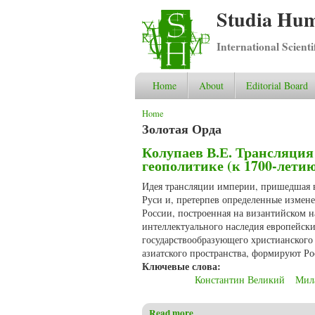
Studia Hum
International Scient
Home
About
Editorial Board
You are here
Home
Золотая Орда
Колупаев В.Е. Трансляция
геополитике (к 1700-лети
Идея трансляции империи, пришедшая в
Руси и, претерпев определенные измене
России, построенная на византийском н
интеллектуального наследия европейск
государствообразующего христианского 
азиатского пространства, формируют Ро
Ключевые слова:
Константин Великий
Мил
Read more
about Колупаев В.Е. Трансля