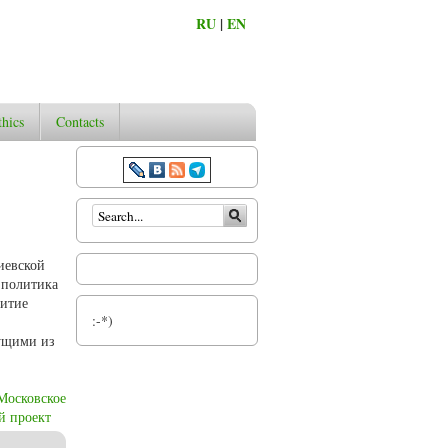
RU
|
EN
thics
Contacts
Search form
иевской
 политика
витие
:-*)
дущими из
Московское
й проект
иланского эдикта)