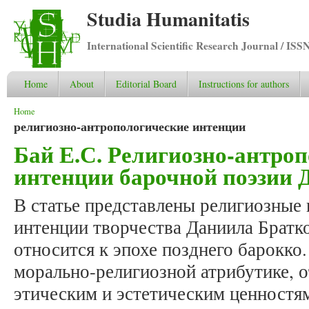
Studia Humanitatis
International Scientific Research Journal / ISS
Home
About
Editorial Board
Instructions for authors
You are here
Home
религиозно-антропологические интенции
Бай Е.С. Религиозно-антро
интенции барочной поэзии 
В статье представлены религиозные
интенции творчества Даниила Братко
относится к эпохе позднего барокко.
морально-религиозной атрибутике, 
этическим и эстетическим ценностя