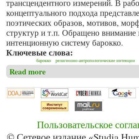
трансцендентного измерений. В раб
концептуального подхода представл
поэтических образов, мотивов, мор
структур и т.п. Обращено внимание
интенционную систему барокко.
Ключевые слова:
барокко
религиозно-антропологические интенции
Read more
about Бай Е.С. Религиозно-антропологические ин
Пользовательское согл
© Сетевое издание «Studia Huma