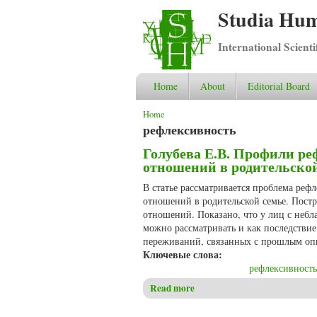
Studia Hum
International Scient
Home
About
Editorial Board
You are here
Home
рефлексивность
Голубева Е.В. Профили р
отношений в родительско
В статье рассматривается проблема реф
отношений в родительской семье. Пост
отношений. Показано, что у лиц с неб
можно рассматривать и как последствие
переживаний, связанных с прошлым оп
Ключевые слова:
рефлексивность
Read more
about Голубева Е.В. Профил