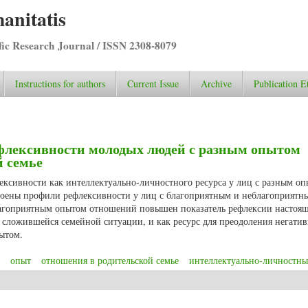
anitatis
ific Research Journal / ISSN 2308-8079
Instructions for authors
Current Issue
Archive
Publication E
ефлексивности молодых людей с разным опытом
й семье
лексивности как интеллектуально-личностного ресурса у лиц с разным о
роены профили рефлексивности у лиц с благоприятным и неблагоприят
лагоприятным опытом отношений повышен показатель рефлексии настоящ
 сложившейся семейной ситуации, и как ресурс для преодоления негати
ытом.
опыт
отношения в родительской семье
интеллектуально-личностны
и рефлексивности молодых людей с разным опытом отношений в родительск