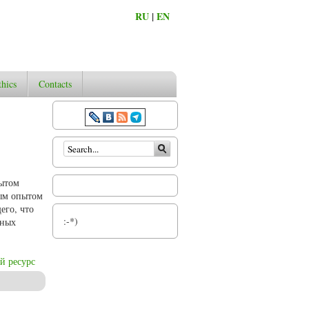
RU
|
EN
thics
Contacts
Search form
пытом
ным опытом
его, что
:-*)
вных
й ресурс
ой семье