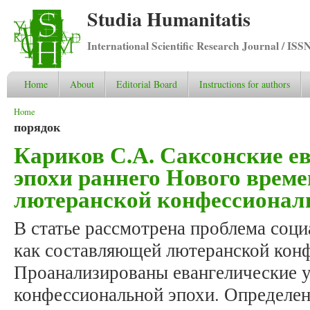
Studia Humanitatis
International Scientific Research Journal / ISS
Home
About
Editorial Board
Instructions for authors
You are here
Home
порядок
Кариков С.А. Саксонские е
эпохи раннего Нового врем
лютеранской конфессионал
В статье рассмотрена проблема соц
как составляющей лютеранской кон
Проанализированы евангелические 
конфессиональной эпохи. Определе