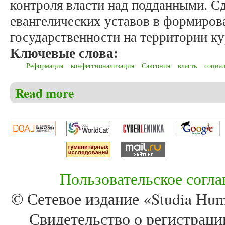
контроля власти над подданными. С
евангелических уставов в формиров
государственности на территории к
Ключевые слова:
Реформация
конфессионализация
Саксония
власть
социа
Read more
about Кариков С.А. Саксонские евангелические у
Пользовательское согл
© Сетевое издание «Studia Huma
Свидетельство о регистра