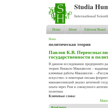
Studia Hum
International Scient
Home
About
Editorial Board
You are here
Home
политическая теория
Павлов К.В. Переосмысляя
государственности в пол
В данном исследовании предпринято ра
теории Никколо Макиавелли – выдающег
ключевые работы Макиавелли – «Рассужд
искусстве» и некоторые письма флорент
макиавеллевский анализ античной госу
опыта через Рим и совокупного античн
политики.
Ключевые слова:
Маки
Read more
about Павлов К.В. Переосмыс