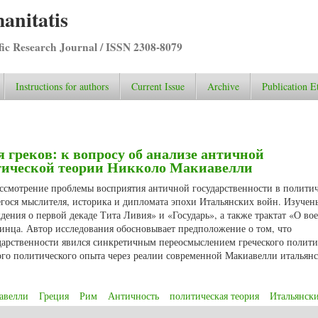
anitatis
ific Research Journal / ISSN 2308-8079
Instructions for authors
Current Issue
Archive
Publication E
 греков: к вопросу об анализе античной
итической теории Никколо Макиавелли
ссмотрение проблемы восприятия античной государственности в полити
ося мыслителя, историка и дипломата эпохи Итальянских войн. Изучен
ения о первой декаде Тита Ливия» и «Государь», а также трактат «О во
инца. Автор исследования обосновывает предположение о том, что
дарственности явился синкретичным переосмыслением греческого полити
ого политического опыта через реалии современной Макиавелли итальян
авелли
Греция
Рим
Античность
политическая теория
Итальянск
ляя греков: к вопросу об анализе античной государственности в политиче