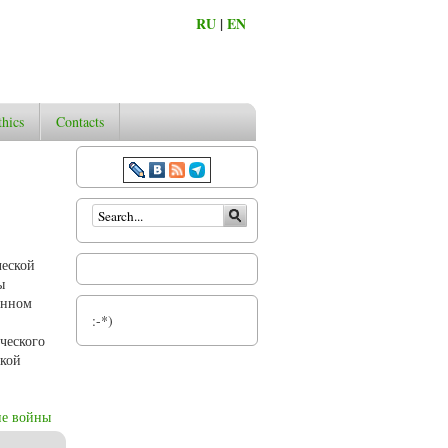
RU
|
EN
thics
Contacts
Search form
ческой
ы
енном
:-*)
ческого
ской
ие войны
ской теории Никколо Макиавелли