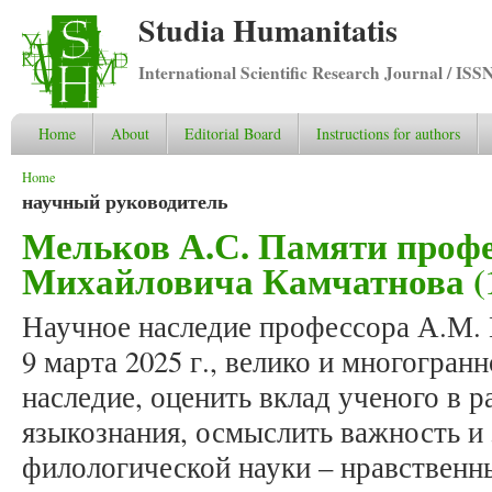
Studia Humanitatis
International Scientific Research Journal / ISS
Home
About
Editorial Board
Instructions for authors
You are here
Home
научный руководитель
Мельков А.С. Памяти проф
Михайловича Камчатнова (10.
Научное наследие профессора А.М. 
9 марта 2025 г., велико и многогран
наследие, оценить вклад ученого в р
языкознания, осмыслить важность и 
филологической науки – нравственн