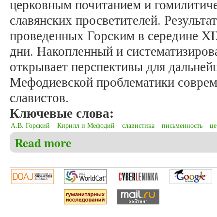
церковным почитанием и гомилитич
славянских просветителей. Результа
проведенных Горским в середине XI
дни. Накопленный и систематизиро
открывает перспективы для дальней
Мефодиевской проблематики совре
славистов.
Ключевые слова:
А.В. Горский
Кирилл и Мефодий
славистика
письменность
це
Read more
about Мельков А.С. Кирилло-Мефодиана в научных