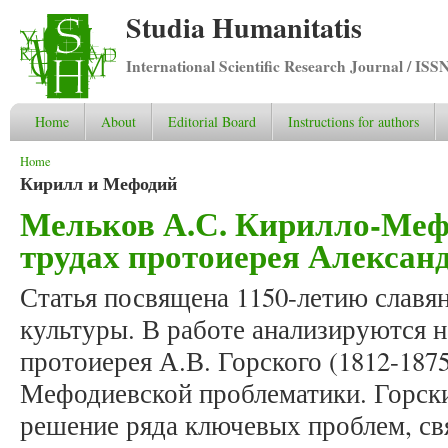
Studia Humanitatis
International Scientific Research Journal / ISS
Home
About
Editorial Board
Instructions for authors
You are here
Home
Кирилл и Мефодий
Мельков А.С. Кирилло-Меф
трудах протоиерея Алексан
Статья посвящена 1150-летию славя
культуры. В работе анализируются 
протоиерея А.В. Горского (1812-187
Мефодиевской проблематики. Горски
решение ряда ключевых проблем, св