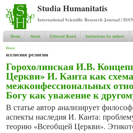
Studia Humanitatis
International Scientific Research Journal / ISS
Home
About
Editorial Board
Instructions for authors
You are here
Home
иллюзия религии
Горохолинская И.В. Концеп
Церкви» И. Канта как схем
межконфессиональных отно
Богу как уважение к другом
В статье автор анализирует филосо
аспекты наследия И. Канта: проблем
теорию «Всеобщей Церкви». Этикоте