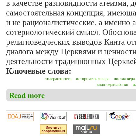
в качестве разновидности атеизма, д
самостоятельная концепция, имеюща
и не рационалистические, а именно 
сотериологический смысл. Обоснов
религиоведческих выводов Канта от
диалога между Церквями и ценност
деятельности традиционных Церкве
Ключевые слова:
толерантность
историческая вера
чистая вера
законодательство
и
Read more
about Горохолинская И.В. Концепция «Всеобщей 
Богу как уважение к другому