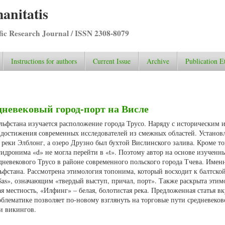
anitatis
ific Research Journal / ISSN 2308-8079
Instructions for authors
Current Issue
Archive
Publication E
едневековый город-порт на Висле
Вульфстана изучается расположение города Трусо. Наряду с историческим
достижения современных исследователей из смежных областей. Установл
 реки Элблонг, а озеро Друзно был бухтой Вислинского залива. Кроме то
гидронима «d» не могла перейти в «t». Поэтому автор на основе изученн
невекового Трусо в районе современного польского города Тчева. Именн
фстана. Рассмотрена этимология топонима, который восходит к балтской
as», означающим «твердый выступ, причал, порт». Также раскрыта этим
 местность, «Илфинг» – белая, болотистая река. Предложенная статья вк
блематике позволяет по-новому взглянуть на торговые пути средневеков
и викингов.