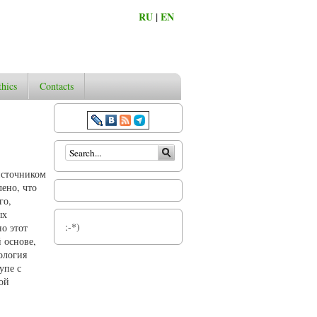
RU
|
EN
thics
Contacts
Search form
 источником
ено, что
го,
ых
:-*)
о этот
 основе,
ология
упе с
ой