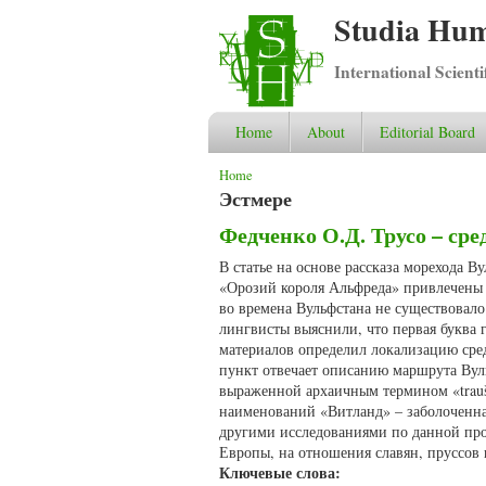
Studia Hum
International Scient
Home
About
Editorial Board
You are here
Home
Эстмере
Федченко О.Д. Трусо – ср
В статье на основе рассказа морехода 
«Орозий короля Альфреда» привлечены 
во времена Вульфстана не существовало
лингвисты выяснили, что первая буква 
материалов определил локализацию сред
пункт отвечает описанию маршрута Вуль
выраженной архаичным термином «trauš
наименований «Витланд» – заболоченная
другими исследованиями по данной про
Европы, на отношения славян, пруссов 
Ключевые слова: