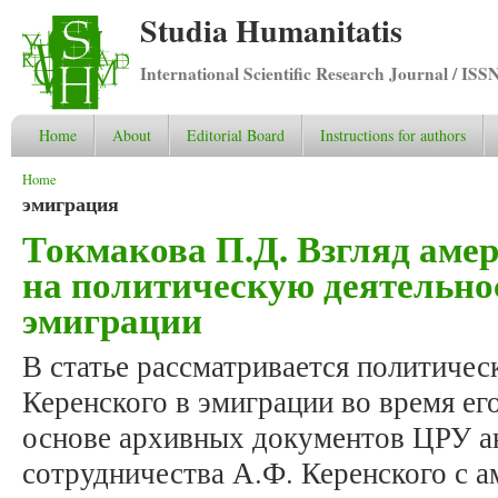
Studia Humanitatis
International Scientific Research Journal / ISS
Home
About
Editorial Board
Instructions for authors
You are here
Home
эмиграция
Токмакова П.Д. Взгляд аме
на политическую деятельнос
эмиграции
В статье рассматривается политичес
Керенского в эмиграции во время е
основе архивных документов ЦРУ ан
сотрудничества А.Ф. Керенского с 