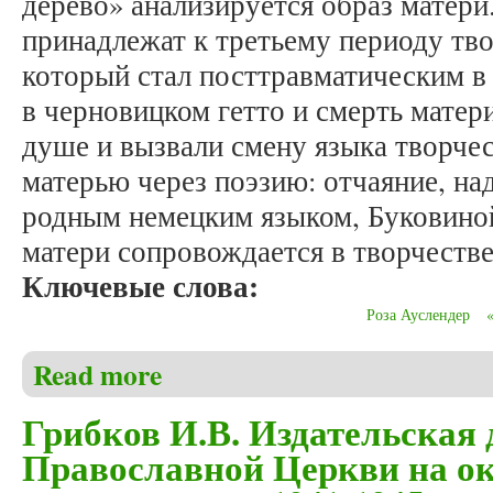
дерево» анализируется образ матери
принадлежат к третьему периоду тв
который стал посттравматическим в
в черновицком гетто и смерть матер
душе и вызвали смену языка творчес
матерью через поэзию: отчаяние, на
родным немецким языком, Буковиной
матери сопровождается в творчестве
Ключевые слова:
Роза Ауслендер
Read more
about Викирчак И.А. Мотив матери в англоязычно
Грибков И.В. Издательская 
Православной Церкви на о