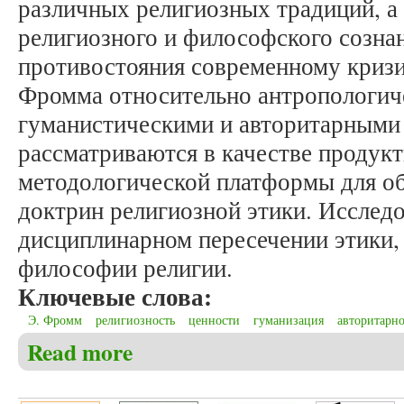
различных религиозных традиций, а
религиозного и философского сознан
противостояния современному кризи
Фромма относительно антропологич
гуманистическими и авторитарными
рассматриваются в качестве продук
методологической платформы для о
доктрин религиозной этики. Исслед
дисциплинарном пересечении этики,
философии религии.
Ключевые слова:
Э. Фромм
религиозность
ценности
гуманизация
авторитарно
Read more
about Бродецкий А.Е. Этико-антропологический ко