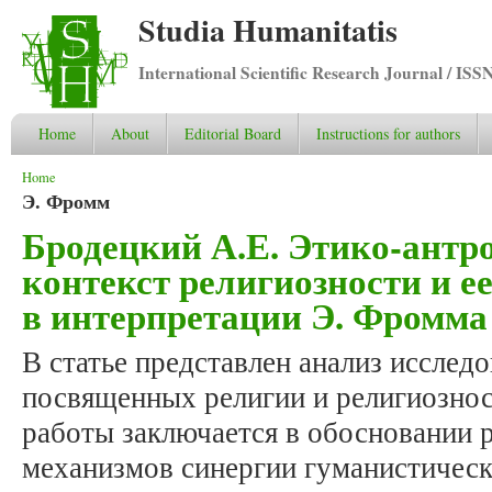
Studia Humanitatis
International Scientific Research Journal / ISS
Home
About
Editorial Board
Instructions for authors
You are here
Home
Э. Фромм
Бродецкий А.Е. Этико-антр
контекст религиозности и е
в интерпретации Э. Фромма
В статье представлен анализ исслед
посвященных религии и религиознос
работы заключается в обосновании р
механизмов синергии гуманистическ