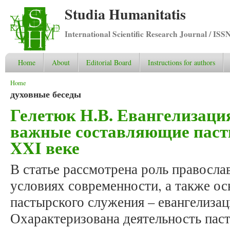
Studia Humanitatis
International Scientific Research Journal / ISS
Home
About
Editorial Board
Instructions for authors
You are here
Home
духовные беседы
Гелетюк Н.В. Евангелизация
важные составляющие паст
XXI веке
В статье рассмотрена роль правосла
условиях современности, а также о
пастырского служения – евангелизац
Охарактеризована деятельность паст