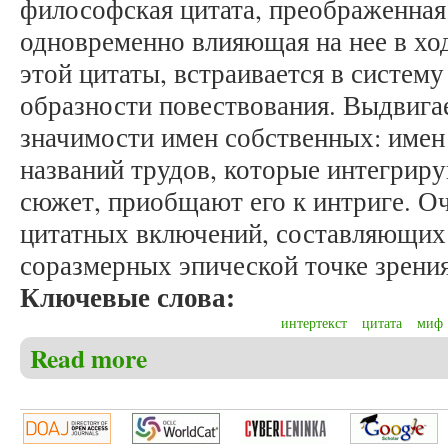
философская цитата, преображенная
одновременно влияющая на нее в хо
этой цитаты, встраивается в систему
образности повествования. Выдвигае
значимости имен собственных: имен
названий трудов, которые интегрир
сюжет, приобщают его к интриге. Оч
цитатных включений, составляющих
соразмерных эпической точке зрени
Ключевые слова:
интертекст
цитата
миф
Read more
about Дейкун И.Д. Философский интертекст в трил