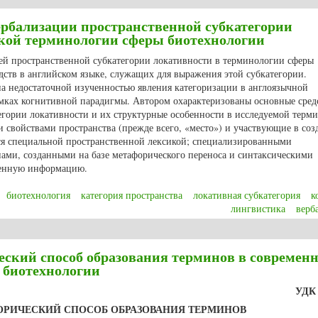
ербализации пространственной субкатегории
ской терминологии сферы биотехнологии
ей пространственной субкатегории локативности в терминологии сферы
ств в английском языке, служащих для выражения этой субкатегории.
на недостаточной изученностью явления категоризации в англоязычной
мках когнитивной парадигмы. Автором охарактеризованы основные сред
егории локативности и их структурные особенности в исследуемой терми
 свойствами пространства (прежде всего, «место») и участвующие в соз
ся специальной пространственной лексикой; специализированными
ми, созданными на базе метафорического переноса и синтаксическими
венную информацию.
биотехнология
категория пространства
локативная субкатегория
к
лингвистика
верб
ва вербализации пространственной субкатегории «локативность» в английс
ский способ образования терминов в современ
 биотехнологии
УДК 
ОРИЧЕСКИЙ СПОСОБ ОБРАЗОВАНИЯ ТЕРМИНОВ