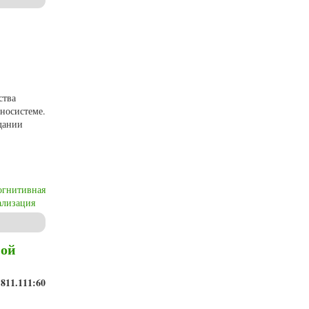
ства
носистеме.
дании
огнитивная
ализация
кой терминологии сферы биотехнологии
ной
811.111:60