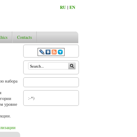
RU
|
EN
thics
Contacts
Search form
ию набора
я
:-*)
егории
ом уровне
укции.
ализации
минологии