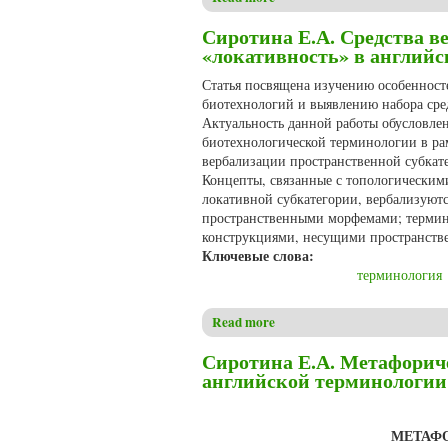
Сиротина Е.А. Средства в
«локативность» в англий
Статья посвящена изучению особенност
биотехнологий и выявлению набора сред
Актуальность данной работы обусловле
биотехнологической терминологии в ра
вербализации пространственной субкат
Концепты, связанные с топологическими
локативной субкатегории, вербализуют
пространственными морфемами; термина
конструкциями, несущими пространст
Ключевые слова:
терминология
Read more
about Сиротина Е.А. Средст
Сиротина Е.А. Метафориче
английской терминологии
МЕТАФ