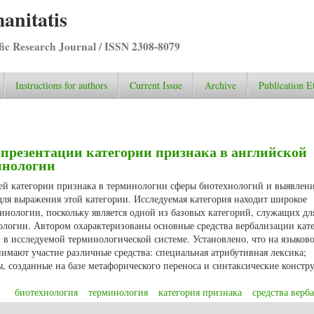
anitatis
ific Research Journal / ISSN 2308-8079
Instructions for authors
Current Issue
Archive
Publication E
епрезентации категории признака в английской
инологии
ей категории признака в терминологии сферы биотехнологий и выявлен
для выражения этой категории. Исследуемая категория находит широкое
нологии, поскольку является одной из базовых категорий, служащих дл
логии. Автором охарактеризованы основные средства вербализации кат
 в исследуемой терминологической системе. Установлено, что на языков
мают участие различные средства: специальная атрибутивная лексика;
 созданные на базе метафорического переноса и синтаксические констр
биотехнология
терминология
категория признака
средства верб
а репрезентации категории признака в английской биотехнологической тер