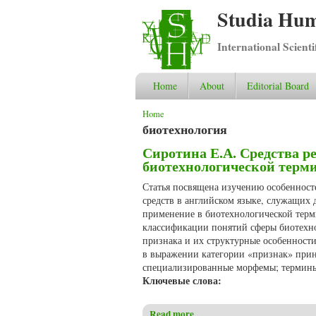
Studia Hum
International Scient
Home
About
Editorial Board
You are here
Home
биотехнология
Сиротина Е.А. Средства р
биотехнологической терм
Статья посвящена изучению особенност
средств в английском языке, служащих 
применение в биотехнологической терми
классификации понятий сферы биотехно
признака и их структурные особенности
в выражении категории «признак» прини
специализированные морфемы; термины,
Ключевые слова:
Read more
about Сиротина Е.А. Средств