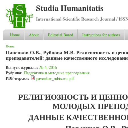
Studia Humanitatis
International Scientific Research Journal / ISS
Home
About
Editorial Board
Instructions for authors
You are here
Home
Павенков О.В., Рубцова М.В. Религиозность и цен
преподавателей: данные качественного исследован
Выпуск журнала:
№ 4, 2016
Рубрика:
Педагогика и методика преподавания
PDF-версия:
pavenkov_rubtsova.pdf
РЕЛИГИОЗНОСТЬ И ЦЕНН
МОЛОДЫХ ПРЕПОД
ДАННЫЕ КАЧЕСТВЕННО