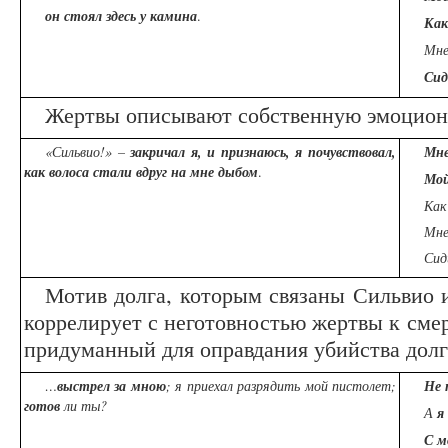
он
стоял здесь у камина
.
Как
Мне
Си
Жертвы описывают собственную эмоцион
«Сильвио!» –
закричал я, и признаюсь, я почувствовал,
Мне
как волоса стали вдруг на мне дыбом
.
Мой
Как
Мне
Сид
Мотив долга, которым связаны Сильвио и
коррелирует с неготовностью жертвы к смер
придуманный для оправдания убийства долг
…
выстрел за мною
; я приехал разрядить мой пистолет;
Не 
готов
ли ты?
А
я
С м