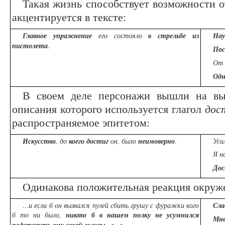
Такая жизнь способствует возможности о
акцентируется в тексте:
Главное упражнение
его состояло
в стрельбе из
Нау
пистолета
.
По
От 
Одн
В своем деле персонажи вышли на выс
описания которого используется глагол
дос
распространяемое эпитетом:
Искусство
, до
коего достиг
он, было
неимоверно
.
Уси
Я н
Дос
Одинакова положительная реакция окруже
…и если б он вызвался пулей сбить грушу с фуражки кого
Сла
б то ни было,
никто б в нашем полку не усумнился
Мне
<…>