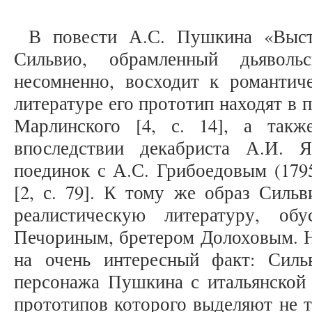
В повести А.С. Пушкина «Выстр
Сильвио, обрамленный дьяволь
несомненно, восходит к романтич
литературе его прототип находят в 
Марлинского [4, с. 14], а так
впоследствии декабриста А.И. Я
поединок с А.С. Грибоедовым (179
[2, с. 79]. К тому же образ Силь
реалистическую литературу, об
Печориным, бретером Долоховым. Н
на очень интересный факт: Сил
персонажа Пушкина с итальянской 
прототипов которого выделяют не т