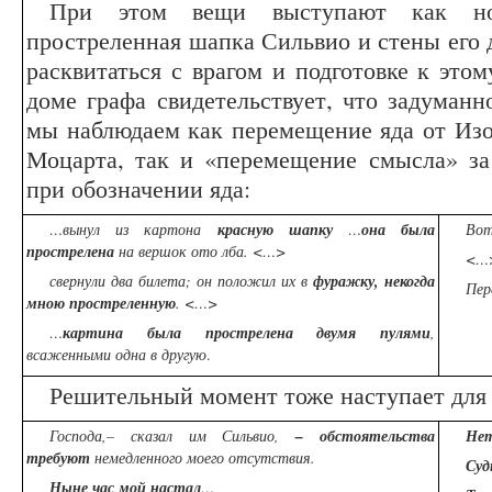
При этом вещи выступают как нос
простреленная шапка Сильвио и стены его
расквитаться с врагом и подготовке к этом
доме графа свидетельствует, что задуманн
мы наблюдаем как перемещение яда от Изор
Моцарта, так и «перемещение смысла» за
при обозначении яда:
…вынул из картона
красную шапку
…
она была
Во
прострелена
на вершок ото лба. <…>
<…
свернули два билета; он положил их в
фуражку, некогда
Пер
мною простреленную
.
<…>
…
картина была прострелена двумя пулями
,
всаженными одна в другую
.
Решительный момент тоже наступает для 
Господа,– сказал им Сильвио,
– обстоятельства
Нет
требуют
немедленного моего отсутствия.
Суд
Ныне час мой настал
…