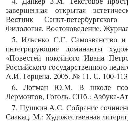
4. Данкер З.М. Текстовое прос
завершенная открытая эстетичес
Вестник Санкт-петербургского
Филология. Востоковедение. Журнали
5. Ильенко С.Г. Самозванство и
интегрирующие доминанты худож
«Повестей покойного Ивана Петро
Российского государственного педаг
А.И. Герцена. 2005. № 11. С. 100-113
6. Лотман Ю.М. В школе поэт
Лермонтов, Гоголь. СПб.: Азбука-Атт
7. Пушкин А.С. Собрание сочинени
Саакяц. М.: Художественная литерату