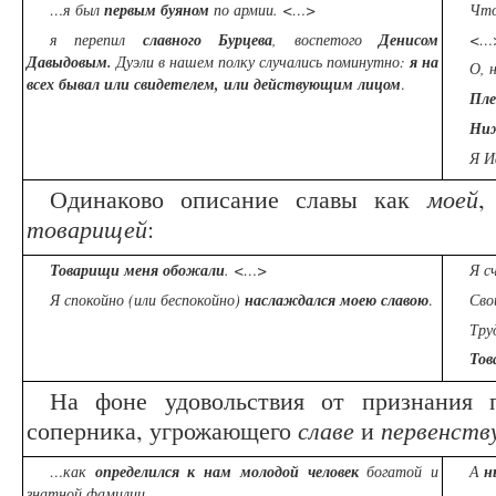
…я был
первым буяном
по армии.
<…>
Что
я перепил
славного
Бурцева
, воспетого
Денисом
<…>
Давыдовым.
Дуэли в нашем полку случались поминутно:
я на
О, 
всех бывал или свидетелем, или действующим лицом
.
Пле
Ни
Я И
Одинаково описание славы как
моей
товарищей
:
Товарищи меня обожали
. <…>
Я с
Я спокойно (или беспокойно)
наслаждался моею славою
.
Сво
Тру
Тов
На фоне удовольствия от признания п
соперника, угрожающего
славе
и
первенств
…как
определился к нам молодой человек
богатой и
А
н
знатной фамилии