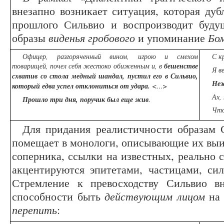
внезапно возникает ситуация, которая дуб
прошлого Сильвио и воспроизводит буду
образы
виденья гробового
и упоминание
Бо
Офицер, разгоряченный вином, игрою и смехом
С к
товарищей, почел себя жестоко обиженным и, в
бешенстве
Я в
схватив со стола медный шандал, пустил его в Сильвио,
Нез
который едва успел отклониться от удара.
<…>
Ах,
Прошло три дня, поручик был еще жив
.
Чт
Для придания реалистичности образам
помещает в монологи, описывающие их вы
соперника, ссылки на известных, реально 
акцентируются эпитетами, частицами, си
Стремление к превосходству Сильвио вн
способности быть
действующим лицом
на 
перепить
: