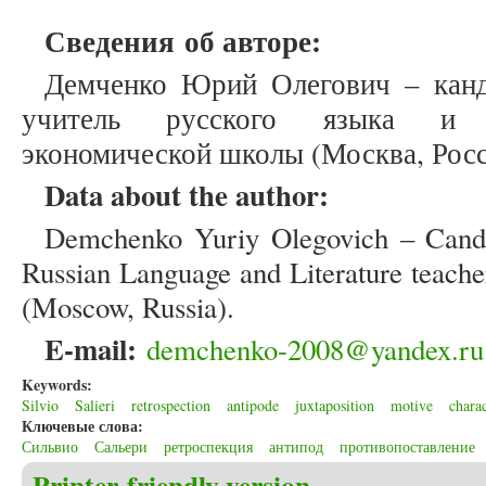
Сведения об авторе:
Демченко Юрий Олегович – канд
учитель русского языка и 
экономической школы (Москва, Росс
Data about the author:
Demchenko Yuriy Olegovich – Candid
Russian Language and Literature teac
(Moscow, Russia).
E-mail:
demchenko-2008@yandex.ru
Keywords:
Silvio
Salieri
retrospection
antipode
juxtaposition
motive
charac
Ключевые слова:
Сильвио
Сальери
ретроспекция
антипод
противопоставление
Printer-friendly version