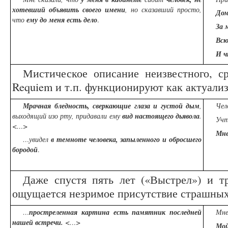
хотевший объявить своего имени
, но сказавший просто,
До
что
ему до меня есть дело
.
За 
Всю
И ч
Мистическое описание неизвестного, с
Requiem и т.п. функционируют как актуали
Мрачная бледность, сверкающие глаза и густой дым
,
Чел
выходящий изо рту, придавали ему
вид настоящего дьявола
.
Учт
<…>
Мн
…увидел
в темноте
человека,
запыленного и обросшего
бородой
.
Даже спустя пять лет («Выстрел») и т
ощущается незримое присутствие страшных
…
простреленная картина есть памятник последней
Мне
нашей встречи.
<…>
Мой