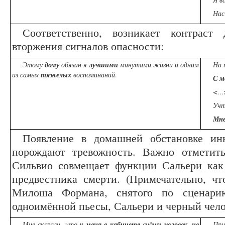
Нас
Соответственно, возникает контраст
вторжения сигналов опасности:
Этому
дому
обязан я
лучшими
минутами
жизни и одним
На 
из самых
тяжелых
воспоминаний
.
С м
<…>
Учт
Мн
Появление в домашней обстановке ин
порождают тревожность. Важно отметить
Сильвио совмещает функции Сальери как
предвестника смерти. (Примечательно, ч
Милоша Формана, снятого по сценар
одноимённой пьесы, Сальери и черный чело
Мне сказали, что
у меня в кабинете
сидит
человек, не
При