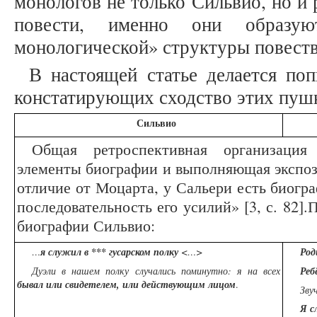
монологов не только Сильвио, но и 
повести, именно они образуют
монологической» структуры повествов
В настоящей статье делается по
констатирующих сходство этих пуш
Сильвио
Общая ретроспективная организация
элементы биографии и выполняющая экспо
отличие от Моцарта, у Сальери есть биогра
последовательность его усилий» [3, с. 82]
биографии Сильвио:
…
я служил в *** гусарском полку
<…>
Род
Дуэли в нашем полку случались поминутно: я на всех
Реб
бывал или свидетелем, или действующим лицом
.
Зву
Я с