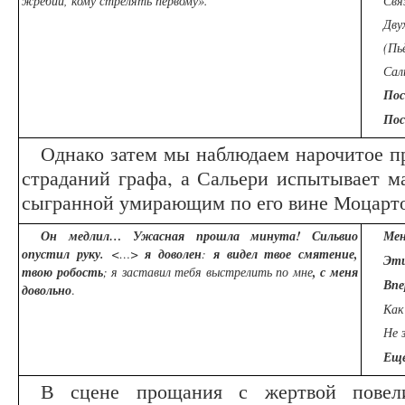
жребий, кому стрелять первому».
Свя
Дву
(Пь
Сал
Пос
Пос
Однако затем мы наблюдаем нарочитое п
страданий графа, а Сальери испытывает м
сыгранной умирающим по его вине Моцарт
Он медлил… Ужасная прошла минута! Сильвио
Мен
опустил руку.
<…>
я доволен
:
я видел твое смятение,
Эти
твою робость
; я заставил тебя выстрелить по мне
, с меня
Впе
довольно
.
Как
Не 
Еще
В сцене прощания с жертвой повели