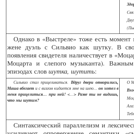
Здо
Свя
Дву
(Пь
Однако в «Выстреле» тоже есть момент м
жене дуэль с Сильвио как шутку. В сво
появления свидетеля наличествует в «Моца
Моцарта и слепого музыканта). Важным 
эпизодах слов
шутка, шутить
:
Сильвио стал прицеливаться.
Вдруг двери отворились,
О М
Маша вбегает
и с визгом кидается мне на шею…
он хотел в
Вх
меня прицелиться… при ней!
<…>
Разве ты не видишь,
Мо
что мы шутим?
Ага
Теб
Синтаксический параллелизм и лексичес
усиливают опровержение семантики «с