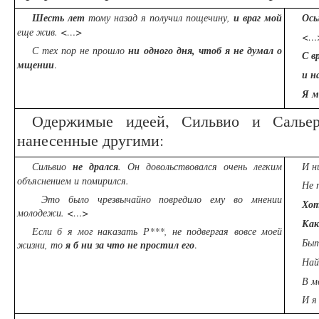
Шесть лет
тому назад я получил пощечину,
и враг мой
Ось
еще жив.
<…>
<…>
С тех пор не прошло
ни одного дня, чтоб
я не думал о
С в
мщении
.
и н
Я м
Одержимые идеей, Сильвио и Сальер
нанесенные другими:
Сильвио
не дрался
. Он довольствовался очень легким
И н
объяснением и помирился.
Не 
Это было чрезвычайно повредило ему во мнении
Хот
молодежи. <…>
Как
Если б я мог наказать Р***, не подвергая вовсе моей
Быт
жизни, то
я б ни за что не простил его
.
Най
В м
И я