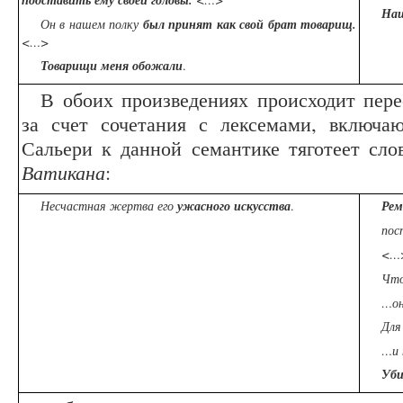
подставить ему своей головы.
Наш
Он в нашем полку
был принят как свой брат товарищ.
<…>
Товарищи меня обожали
.
В обоих произведениях происходит пер
за счет сочетания с лексемами, включа
Сальери к данной семантике тяготеет сл
Ватикана
:
Несчастная жертва его
ужасного
искусства
.
Рем
пос
<…>
Что
…он
Дл
…и 
Уби