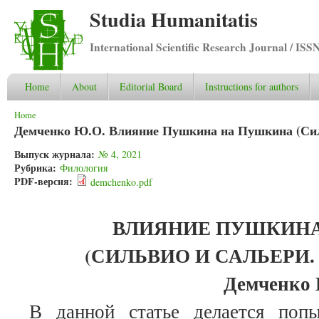
Studia Humanitatis
International Scientific Research Journal / ISS
Home
About
Editorial Board
Instructions for authors
You are here
Home
Демченко Ю.О. Влияние Пушкина на Пушкина (Силь
Выпуск журнала:
№ 4, 2021
Рубрика:
Филология
PDF-версия:
demchenko.pdf
ВЛИЯНИЕ ПУШКИН
(СИЛЬВИО И САЛЬЕРИ.
Демченко 
В данной статье делается попы