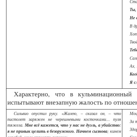
Ста
Ты,
Не 
В д
Хот
Тво
Теб
Сал
Ах,
Ког
Я с
Характерно, что в кульминационный
испытывают внезапную жалость по отноше
Сильвио опустил руку. «Жалею, – сказал он, – что
Мо
пистолет заряжен не черешневыми косточками… пуля
За 
тяжела.
Мне всё кажется, что у нас не дуэль, а убийство:
Здо
я не привык целить в безоружного. Начнем сызнова
; кинем