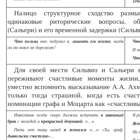
Теп
Налицо структурное сходство размы
одинаковые риторические вопросы, о
(Сальери) и его временной задержки (Сильв
Что пользы
мне, подумал я,
лишить его жизни
, когда
Что
он ею вовсе не дорожит?
И н
Что
Для своей мести Сильвио и Сальери в
переживают счастливые моменты жизни,
уместно вспомнить высказывание А.А. Ахма
только тогда страшной, когда есть счас
номинации графа и Моцарта как «счастливы
Известная особа скоро должна вступить
в законный
Я р
брак
с молодой и
прекрасной девушкой
. <…>
Же
Пять лет тому назад
я женился
<…> «Ты, граф,
Не 
дьявольски счастлив
»…
Я в