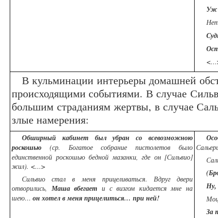
У
Не
Суд
Ост
<…>
В кульминации интерьеры домашней обст
происходящими событиями. В случае Сильви
большим страданиям жертвы, в случае Саль
злые намерения:
Обширный кабинет был убран со всевозможною
Осо
роскошью
(ср. Богатое собрание пистолетов было
Сальер
единственной роскошью бедной мазанки, где он [Сильвио]
Сал
жил). <…>
(Бр
Сильвио стал в меня прицеливаться. Вдруг двери
Ну,
отворились,
Маша вбегает
и с визгом кидается мне на
шею…
он хотел в меня прицелиться… при ней!
Мо
За 