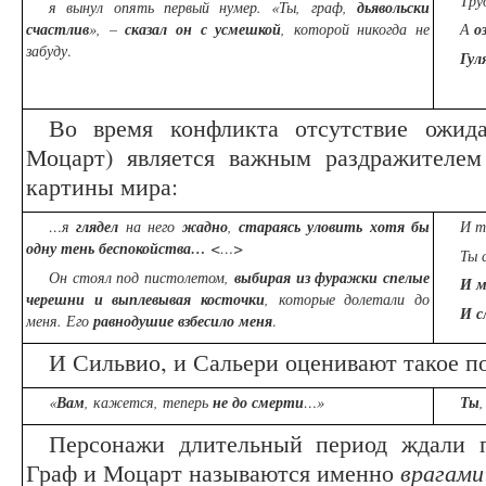
Тру
я вынул опять первый нумер. «Ты, граф,
дьявольски
счастлив
», –
сказал он с усмешкой
, которой никогда не
А
о
забуду
.
Гул
Во время конфликта отсутствие ожида
Моцарт) является важным раздражителем 
картины мира:
…я
глядел
на него
жадно
,
стараясь уловить хотя бы
И 
одну тень беспокойства…
<…>
Ты 
Он стоял под пистолетом,
выбирая из фуражки спелые
И м
черешни и выплевывая косточки
, которые долетали до
И с
меня. Его
равнодушие взбесило меня
.
И Сильвио, и Сальери оценивают такое п
«
Вам
, кажется, теперь
не до смерти
…»
Ты
Персонажи длительный период ждали п
Граф и Моцарт называются именно
врагами