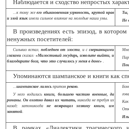
Наблюдается и сходство непростых харак
…к тому же
его обыкновенная угрюмость, крутой нрав
Ты,
и злой язык
имели сильное влияние на молодые наши умы
.
Не 
В произведениях есть эпизод, в котором 
ненужных посетителей:
Сильвио встал,
побледнев от злости
, и с
сверкающими
Мне
глазами
сказал:
«Милостивый государь, извольте выйти, и
Пар
благодарите бога, что это случилось у меня в доме»
.
Пош
Упоминаются шампанское и книги как спо
…
шампанское лилось
притом
рекою.
Бом
гов
У него водились
книги, большею частию военные, да
романы. Он охотно давал их читать,
никогда не требуя их
Как
назад; затоникогда
не возвращал хозяину книги, им
От
занятой
.
Иль
В рамках «Диалектики трагического и