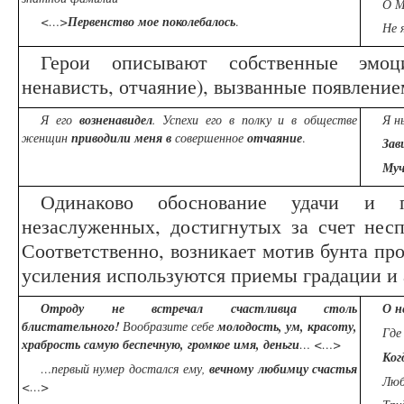
О М
<…>
Первенство мое поколебалось
.
Не 
Герои описывают собственные эмоци
ненависть, отчаяние), вызванные появление
Я его
возненавидел
. Успехи его в полку и в обществе
Я н
женщин
приводили меня в
совершенное
отчаяние
.
Зав
Муч
Одинаково обоснование удачи и п
незаслуженных, достигнутых за счет нес
Соответственно, возникает мотив бунта про
усиления используются приемы градации и 
Отроду не встречал счастливца столь
О н
блистательного!
Вообразите себе
молодость, ум, красоту,
Где
храбрость самую беспечную, громкое имя, деньги
… <…>
Ког
…первый нумер достался ему,
вечному
любимцу счастья
Люб
<…>