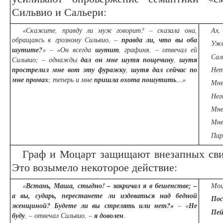
Сильвио и Сальери:
«Скажите, правду ли муж говорит? – сказала она,
Ах,
обращаясь к грозному Сильвио, –
правда ли, что вы оба
Уже
шутите?
» – «Он всегда
шутит
, графиня, – отвечал ей
Сал
Сильвио; – однажды
дал он мне шутя пощечину
,
шутя
прострелил мне вот эту фуражку
,
шутя дал сейчас по
Нет
мне промах
; теперь и мне
пришла охота пошутить
…»
Мн
Нег
Мне
Мн
Пар
Граф и Моцарт защищают внезапных сви
Это возымело некоторое действие:
«
Встань, Маша, стыдно! – закричал я в бешенстве; –
Мо
а вы, сударь, перестанете ли издеваться над бедной
Пос
женщиной?
Будете ли вы стрелять или нет?»
– «
Не
Пей
буду
, – отвечал Сильвио, –
я доволен
.