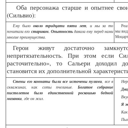
Оба персонажа старше и опытнее свои
(Сильвио):
Ему было
около тридцати пяти лет
, и мы за то
Реа
мы вид
почитали его
стариком.
Опытность
давала ему перед нами
Моцарт
многие преимущества
.
Герои живут достаточно замкнут
непритязательность. При этом если С
расточительно», то Сальери доходил д
становится их дополнительной характерист
Стены его комнаты были все источены пулями
, все в
Нер
скважинах, как соты пчелиные.
Богатое собрание
Два
пистолетов было единственной роскошью бедной
Вку
мазанки
, где он жил
.
Я ж
Как
Пыл