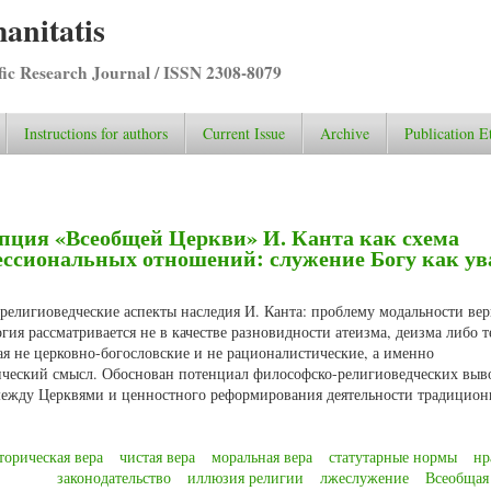
anitatis
ific Research Journal / ISSN 2308-8079
Instructions for authors
Current Issue
Archive
Publication E
пция «Всеобщей Церкви» И. Канта как схема
ссиональных отношений: служение Богу как у
-религиоведческие аспекты наследия И. Канта: проблему модальности ве
ия рассматривается не в качестве разновидности атеизма, деизма либо т
я не церковно-богословские и не рационалистические, а именно
ический смысл. Обоснован потенциал философско-религиоведческих выв
между Церквями и ценностного реформирования деятельности традицио
торическая вера
чистая вера
моральная вера
статутарные нормы
нр
законодательство
иллюзия религии
лжеслужение
Всеобщая