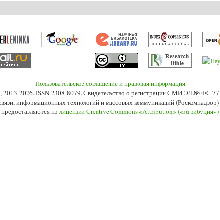
онцепция «Всеобщей Церкви» И. Канта как схема толерантизации межконфе
Пользовательское соглашение и правовая информация
s», 2013-2026. ISSN 2308-8079. Свидетельство о регистрации СМИ ЭЛ № ФС 7
 связи, информационных технологий и массовых коммуникаций (Роскомнадзор) 2
 предоставляются по
лицензии Creative Commons «Attribution» («Атрибуция»)