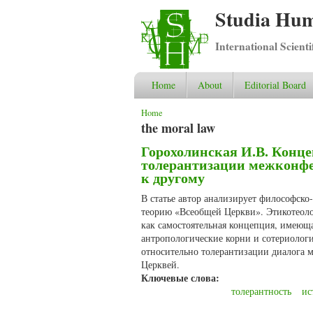
Studia Hum
International Scient
Home
About
Editorial Board
You are here
Home
the moral law
Горохолинская И.В. Конце
толерантизации межконфе
к другому
В статье автор анализирует философско
теорию «Всеобщей Церкви». Этикотеолог
как самостоятельная концепция, имеюща
антропологические корни и сотериолог
относительно толерантизации диалога 
Церквей.
Ключевые слова:
толерантность
ис