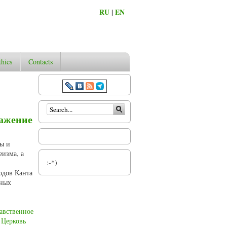
RU
|
EN
thics
Contacts
Search form
важение
ры и
еизма, а
:-*)
одов Канта
нных
авственное
 Церковь