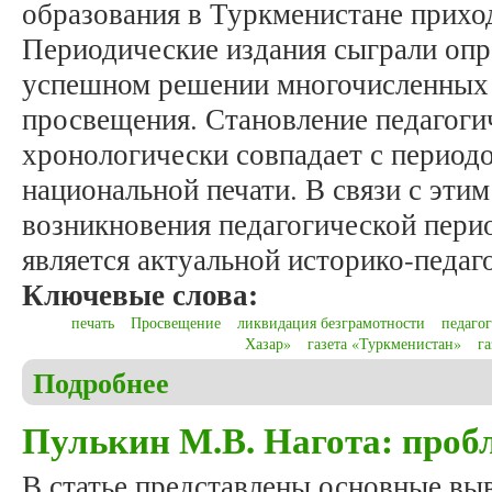
образования в Туркменистане приходи
Периодические издания сыграли оп
успешном решении многочисленных 
просвещения. Становление педагоги
хронологически совпадает с период
национальной печати. В связи с эти
возникновения педагогической пери
является актуальной историко-педаг
Ключевые слова:
печать
Просвещение
ликвидация безграмотности
педаго
Хазар»
газета «Туркменистан»
г
Подробнее
о Чарыяров К.Х. Из истории становления педагог
Пулькин М.В. Нагота: про
В статье представлены основные вы