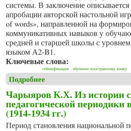
системы. В заключение описывается
апробации авторской настольной игры 
of words», направленной на формиро
коммуникативных навыков у обучаю
средней и старшей школы с уровнем
языком А2-B1.
Ключевые слова:
геймификация
обучение иностранному языку
Подробнее
о Илюшкина М.Ю., Тесля Д.В. Особенности гейм
Чарыяров К.Х. Из истории 
педагогической периодики 
(1914-1934 гг.)
Период становления национальной п