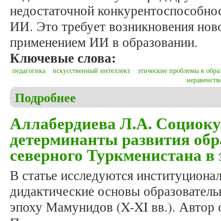
недостаточной конкурентоспособнос
ИИ. Это требует возникновения ново
применением ИИ в образовании.
Ключевые слова:
педагогика
искусственный интеллект
этические проблемы в обра
неравенств
Подробнее
о Геращенко И.Г. Этические нормы использовани
Аллабердиева Л.А. Социок
детерминанты развития обр
северного Туркменистана в
В статье исследуются институциона
дидактические основы образователь
эпоху Мамунидов (X-XI вв.). Автор 