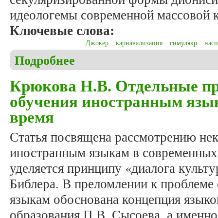
идеологемы современной массовой 
Ключевые слова:
Джокер
карнавализация
симулякр
наси
Подробнее
о Хруль С. Фильм «Джокер» как феномен проявл
Крюкова Н.В. Отдельные п
обучения иностранным язы
время
Статья посвящена рассмотрению не
иностранным языкам в современных
уделяется принципу «диалога культу
Библера. В преломлении к проблеме
языкам обоснована концепция языко
образования П.В. Сысоева, а именно