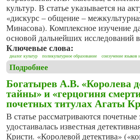
культур. В статье указывается на а
«дискурс – общение – межкультурна
Минасова). Комплексное изучение 
основой дальнейших исследований в 
Ключевые слова:
диалог культур
поликультурное образование
соизучение языков 
Подробнее
о Крюкова Н.В. Отдельные проблемы и принципы
Богатырев А.В. «Королева д
тайны» и «герцогиня смерти
почетных титулах Агаты К
В статье рассматриваются почетные 
удостаивалась известная детективна
Кристи. «Королевой детектива» («к