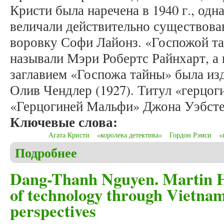
Кристи была наречена в 1940 г., одн
величали действительно существов
воровку Софи Лайонз. «Госпожой т
называли Мэри Робертс Райнхарт, а 
заглавием «Госпожа тайны» была из
Олив Чендлер (1927). Титул «герцог
«Герцогиней Мальфи» Джона Уэбсте
Ключевые слова:
Агата Кристи
«королева детектива»
Гордон Рэмси
«
Подробнее
о Богатырев А.В. «Королева детектива», «госпож
Dang-Thanh Nguyen. Martin H
of technology through Vietna
perspectives