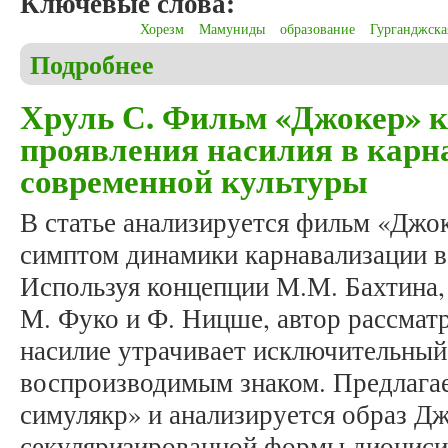
Ключевые слова:
Хорезм
Мамуниды
образование
Гурганджска
Подробнее
о Аллабердиева Л.А. Социокультурные детермин
Хруль С. Фильм «Джокер» 
проявления насилия в карн
современной культуры
В статье анализируется фильм «Джок
симптом динамики карнавализации в
Используя концепции М.М. Бахтина, 
М. Фуко и Ф. Ницше, автор рассмат
насилие утрачивает исключительный 
воспроизводимым знаком. Предлагае
симулякр» и анализируется образ Дж
секуляризированной формы дионисий