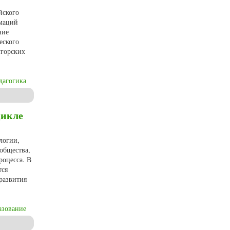
йского
рмаций
ние
еского
угорских
дагогика
й практики (по материалам Европейского Севера России)
цикле
логии,
общества,
роцесса. В
тся
развития
азование
ин