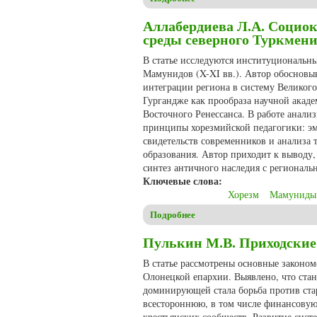
Аллабердиева Л.А. Социо
среды северного Туркмен
В статье исследуются институциональны
Мамунидов (X-XI вв.). Автор обосновыв
интеграции региона в систему Великого
Гургандже как прообраза научной акад
Восточного Ренессанса. В работе анализ
принципы хорезмийской педагогики: эм
свидетельств современников и анализа 
образования. Автор приходит к выводу,
синтез античного наследия с регионал
Ключевые слова:
Хорезм
Мамуниды
Подробнее
о Аллабердиева Л.А. Социок
Пулькин М.В. Приходские
В статье рассмотрены основные законо
Олонецкой епархии. Выявлено, что стан
доминирующей стала борьба против ста
всестороннюю, в том числе финансовую
крестьянских сообществ. Развитие сист