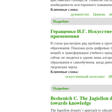
необходимости всестороннего повышени
Ключевые слова:
духовенство
Церковь
м
Подробнее
о Пулькин М.В. Приходские 
Геращенко И.Г. Искусстве
применения
В статье рассмотрен ряд проблем и про
образования. Показана роль цифровых 
вещей) в трансформации учебного проце
сейчас не сводится к одним лишь алгор
образования и самообучения, когда деят
творческие черты.
Ключевые слова:
искусственный интеллект
И
Подробнее
о Геращенко И.Г. Искусстве
Beshenich C. The Jagiellon d
towards knowledge
The Jagiellon dynasty’s approach to educati