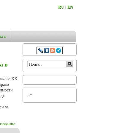
RU
|
EN
кты
Форма поиска
а в
начале ХХ
право
димости
:-*)
д).
ли за
азование
по материалам Олонецкой епархии)