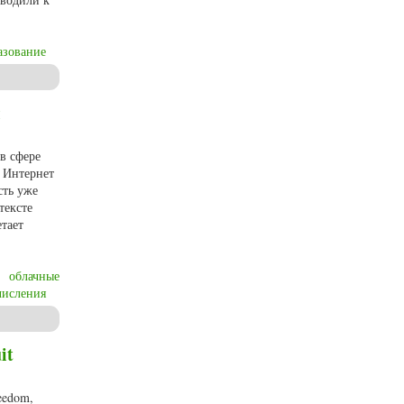
азование
ы
в сфере
 Интернет
сть уже
тексте
етает
облачные
числения
it
reedom,