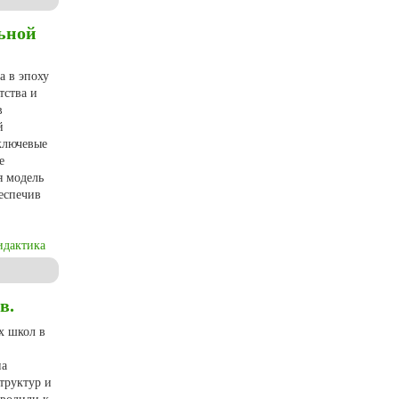
ьной
а в эпоху
тства и
в
й
 ключевые
е
я модель
беспечив
идактика
менистана в эпоху Мамунидов
в.
х школ в
на
труктур и
иводили к