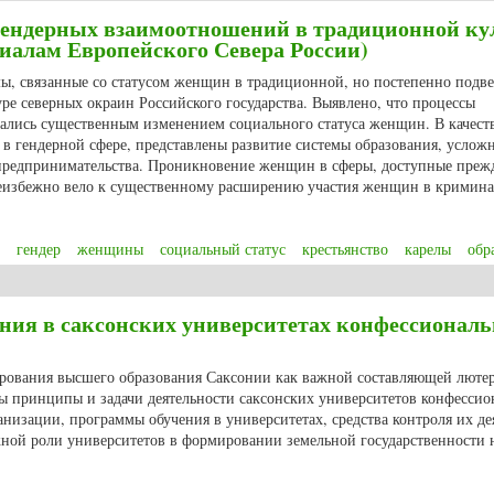
ендерных взаимоотношений в традиционной ку
риалам Европейского Севера России)
мы, связанные со статусом женщин в традиционной, но постепенно подв
уре северных окраин Российского государства. Выявлено, что процессы
лись существенным изменением социального статуса женщин. В качест
в гендерной сфере, представлены развитие системы образования, услож
 предпринимательства. Проникновение женщин в сферы, доступные преж
еизбежно вело к существенному расширению участия женщин в кримин
гендер
женщины
социальный статус
крестьянство
карелы
обр
ндерных взаимоотношений в традиционной культуре XVIII-XIX веков (по 
ния в саксонских университетах конфессионал
ирования высшего образования Саксонии как важной составляющей люте
 принципы и задачи деятельности саксонских университетов конфессио
низации, программы обучения в университетах, средства контроля их де
жной роли университетов в формировании земельной государственности 