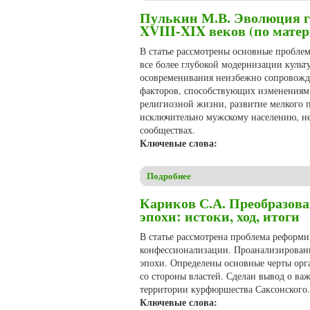
Пулькин М.В. Эволюция г
XVIII-XIX веков (по мате
В статье рассмотрены основные пробле
все более глубокой модернизации культ
осовременивания неизбежно сопровожда
факторов, способствующих изменениям 
религиозной жизни, развитие мелкого
исключительно мужскому населению, н
сообществах.
Ключевые слова:
Подробнее
о Пулькин М.В. Эволюция ге
Кариков С.А. Преобразова
эпохи: истоки, ход, итоги
В статье рассмотрена проблема реформ
конфессионализации. Проанализированы
эпохи. Определены основные черты орга
со стороны властей. Сделан вывод о ва
территории курфюршества Саксонского.
Ключевые слова: