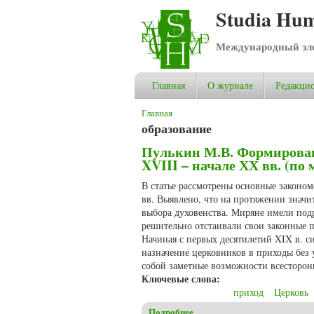
Studia Hum
Международный эле
Главная
О журнале
Редакцио
Вы здесь
Главная
образование
Пулькин М.В. Формирован
XVIII – начале ХХ вв. (п
В статье рассмотрены основные законо
вв. Выявлено, что на протяжении значи
выбора духовенства. Миряне имели под
решительно отстаивали свои законные 
Начиная с первых десятилетий XIX в. 
назначение церковников в приходы без
собой заметные возможности всесторон
Ключевые слова:
приход
Церковь
Подробнее
о Пулькин М.В. Формировани