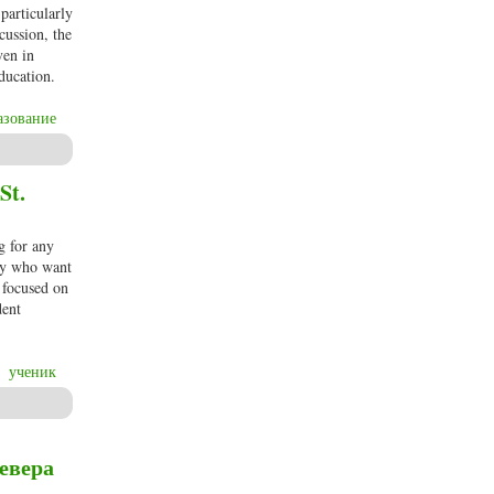
particularly
cussion, the
ven in
ducation.
азование
St.
g for any
phy who want
d focused on
dent
ученик
евера