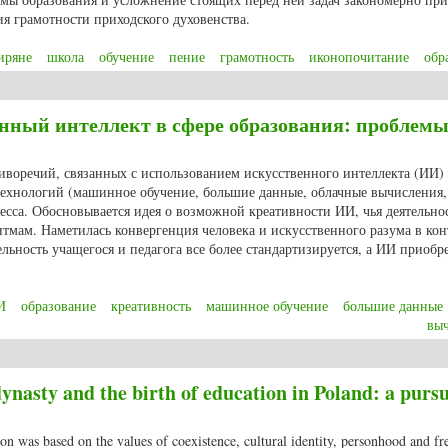
я грамотности приходского духовенства.
иряне
школа
обучение
пение
грамотность
иконопочитание
обр
школы Олонецкой епархии в XIX – начале ХХ вв.
нный интеллект в сфере образования: проблем
тиворечий, связанных с использованием искусственного интеллекта (ИИ) 
технологий (машинное обучение, большие данные, облачные вычисления,
сса. Обосновывается идея о возможной креативности ИИ, чья деятельно
итмам. Наметилась конвергенция человека и искусственного разума в кон
ельность учащегося и педагога все более стандартизируется, а ИИ приобр
И
образование
креативность
машинное обучение
большие данные
вы
нный интеллект в сфере образования: проблемы применения
ynasty and the birth of education in Poland: a pursu
on was based on the values of coexistence, cultural identity, personhood and f