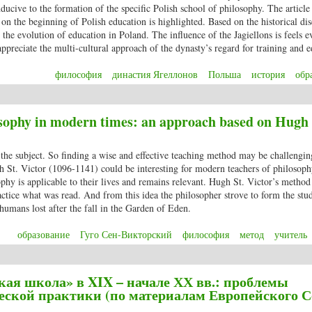
ucive to the formation of the specific Polish school of philosophy. The article 
n the beginning of Polish education is highlighted. Based on the historical dis
 the evolution of education in Poland. The influence of the Jagiellons is feels e
ppreciate the multi-cultural approach of the dynasty’s regard for training and e
философия
династия Ягеллонов
Польша
история
обр
ynasty and the birth of education in Poland: a pursuit towards knowledge
sophy in modern times: an approach based on Hugh 
 the subject. So finding a wise and effective teaching method may be challengin
h St. Victor (1096-1141) could be interesting for modern teachers of philoso
sophy is applicable to their lives and remains relevant. Hugh St. Victor’s metho
ctice what was read. And from this idea the philosopher strove to form the stu
 humans lost after the fall in the Garden of Eden.
образование
Гуго Сен-Викторский
философия
метод
учитель
sophy in modern times: an approach based on Hugh St. Victor
ая школа» в XIX – начале ХХ вв.: проблемы
еской практики (по материалам Европейского С