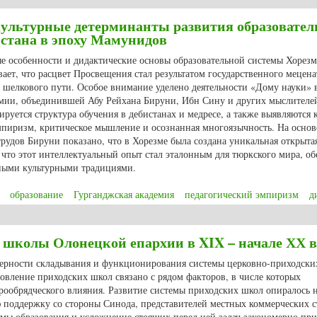
культурные детерминанты развития образовател
истана в эпоху Мамунидов
е особенности и дидактические основы образовательной системы Хорезм
ает, что расцвет Просвещения стал результатом государственного мецена
 шелкового пути. Особое внимание уделено деятельности «Дому науки» 
емии, объединившей Абу Рейхана Бируни, Ибн Сину и других мыслителе
ируется структура обучения в дебистанах и медресе, а также выявляются
пиризм, критическое мышление и осознанная многоязычность. На основ
трудов Бируни показано, что в Хорезме была создана уникальная открыта
 что этот интеллектуальный опыт стал эталонным для тюркского мира, о
ьными культурными традициями.
образование
Гурганджская академия
педагогический эмпиризм
д
ультурные детерминанты развития образовательной среды северного Турк
 школы Олонецкой епархии в XIX – начале ХХ в
мерности складывания и функционирования системы церковно-приходски
овление приходских школ связано с рядом факторов, в числе которых
рообрядческого влияния. Развитие системы приходских школ опиралось 
 поддержку со стороны Синода, представителей местных коммерческих с
емы образования и усложнение стоящих перед ней задач закономерно пр