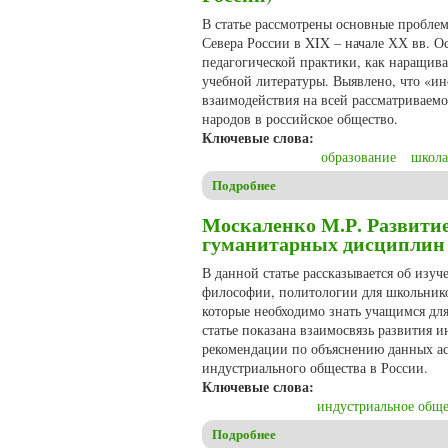
В статье рассмотрены основные пробле
Севера России в XIX – начале ХХ вв. 
педагогической практики, как наращива
учебной литературы. Выявлено, что «ин
взаимодействия на всей рассматриваем
народов в российское общество.
Ключевые слова:
образование
школа
Подробнее
о Пулькин М.В. «Инородческ
Москаленко М.Р. Развитие
гуманитарных дисциплин
В данной статье рассказывается об изу
философии, политологии для школьнико
которые необходимо знать учащимся для
статье показана взаимосвязь развития 
рекомендации по объяснению данных ас
индустриального общества в России.
Ключевые слова:
индустриальное обще
Подробнее
о Москаленко М.Р. Развитие