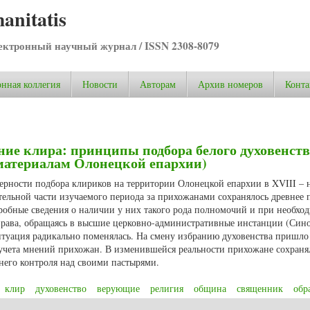
anitatis
ктронный научный журнал / ISSN 2308-8079
нная коллегия
Новости
Авторам
Архив номеров
Конта
ие клира: принципы подбора белого духовенств
о материалам Олонецкой епархии)
мерности подбора клириков на территории Олонецкой епархии в XVIII – 
тельной части изучаемого периода за прихожанами сохранялось древнее 
робные сведения о наличии у них такого рода полномочий и при необхо
права, обращаясь в высшие церковно-административные инстанции (Сино
ситуация радикально поменялась. На смену избранию духовенства пришло
 учета мнений прихожан. В изменившейся реальности прихожане сохраня
него контроля над своими пастырями.
клир
духовенство
верующие
религия
община
священник
обр
е клира: принципы подбора белого духовенства в XVIII – начале ХХ вв. (