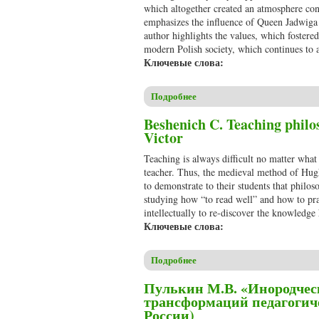
which altogether created an atmosphere cond
emphasizes the influence of Queen Jadwiga o
author highlights the values, which fostered
modern Polish society, which continues to a
Ключевые слова:
Подробнее
о Beshenich C. The Jagiellon d
Beshenich C. Teaching philo
Victor
Teaching is always difficult no matter what
teacher. Thus, the medieval method of Hug
to demonstrate to their students that philo
studying how “to read well” and how to pra
intellectually to re-discover the knowledge
Ключевые слова:
Подробнее
о Beshenich C. Teaching philo
Пулькин М.В. «Инородческ
трансформаций педагогич
России)