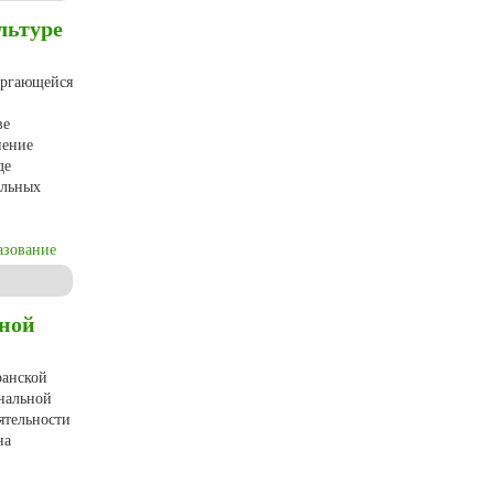
льтуре
ергающейся
ве
нение
де
альных
азование
материалам Европейского Севера России)
ьной
ранской
нальной
ятельности
на