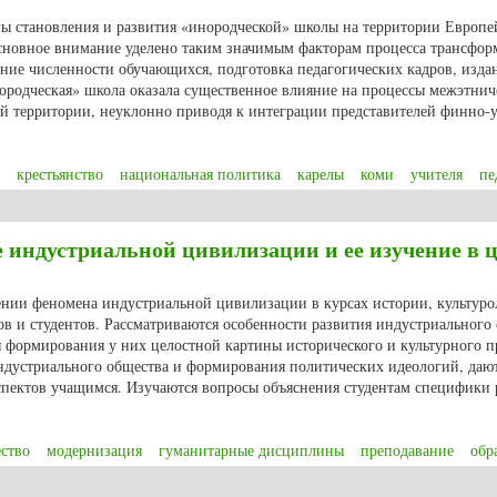
мы становления и развития «инородческой» школы на территории Европе
Основное внимание уделено таким значимым факторам процесса трансфо
ние численности обучающихся, подготовка педагогических кадров, изда
ородческая» школа оказала существенное влияние на процессы межэтнич
ой территории, неуклонно приводя к интеграции представителей финно-
крестьянство
национальная политика
карелы
коми
учителя
пе
ая школа» в XIX – начале ХХ вв.: проблемы трансформаций педагогическо
 индустриальной цивилизации и ее изучение в 
чении феномена индустриальной цивилизации в курсах истории, культуро
в и студентов. Рассматриваются особенности развития индустриального 
 формирования у них целостной картины исторического и культурного п
индустриального общества и формирования политических идеологий, даю
пектов учащимся. Изучаются вопросы объяснения студентам специфики 
ство
модернизация
гуманитарные дисциплины
преподавание
обр
 индустриальной цивилизации и ее изучение в цикле гуманитарных дисципл