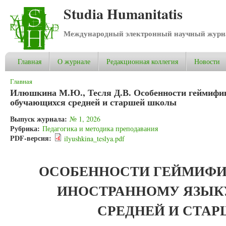
Studia Humanitatis
Международный электронный научный журнал
Главная
О журнале
Редакционная коллегия
Новости
Вы здесь
Главная
Илюшкина М.Ю., Тесля Д.В. Особенности геймифик
обучающихся средней и старшей школы
Выпуск журнала:
№ 1, 2026
Рубрика:
Педагогика и методика преподавания
PDF-версия:
ilyushkina_teslya.pdf
ОСОБЕННОСТИ ГЕЙМИФИ
ИНОСТРАННОМУ ЯЗЫ
СРЕДНЕЙ И СТА