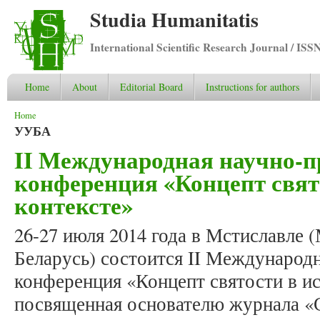
Studia Humanitatis
International Scientific Research Journal / ISS
Home
About
Editorial Board
Instructions for authors
You are here
Home
УУБА
II Международная научно-п
конференция «Концепт свят
контексте»
26-27 июля 2014 года в Мстиславле (
Беларусь) состоится II Международ
конференция «Концепт святости в ис
посвященная основателю журнала «С