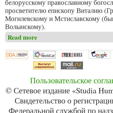
белорусскому православному богосл
просветителю епископу Виталию (Гр
Могилевскому и Мстиславскому (б
Волынскому).
Read more
about II Международная научно-практическая кон
Пользовательское согл
© Сетевое издание «Studia Huma
Свидетельство о регистра
Федеральной службой по надз