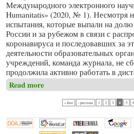
Международного электронного научн
Humanitatis» (2020, № 1). Несмотря 
испытания, которые выпали на долю
России и за рубежом в связи с расп
коронавируса и последовавших за э
деятельности образовательных орга
учреждений, команда журнала, не с
продолжила активно работать в дис
Read more
about Вышел в свет очередной номер журнала «Stud
Pages
4
« first
‹ previous
1
2
3
5