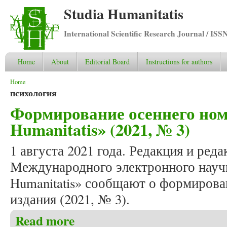
Studia Humanitatis
International Scientific Research Journal / ISS
Home
About
Editorial Board
Instructions for authors
You are here
Home
психология
Формирование осеннего ном
Humanitatis» (2021, № 3)
1 августа 2021 года. Редакция и ред
Международного электронного научн
Humanitatis» сообщают о формирова
издания (2021, № 3).
Read more
about Формирование осеннего номера журнала «Stu