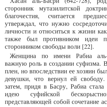
Хасан аль-Басри (642-728), р
сторонник мутазилитской доктр
благочестия, считается предш
утверждал, что нужно сосредоточи
личности и относиться к жизни как
также был противником идеи пр
сторонником свободы воли [22].
Женщина по имени Рабиа аль-А
важную роль в создании суфизма. В
плен, но впоследствии ее хозяин бы
девушки, что вернул ей свободу
затем, придя в Басру, Рабиа стала
идею суфийской бескорыст
представляющей собой сочетание ас