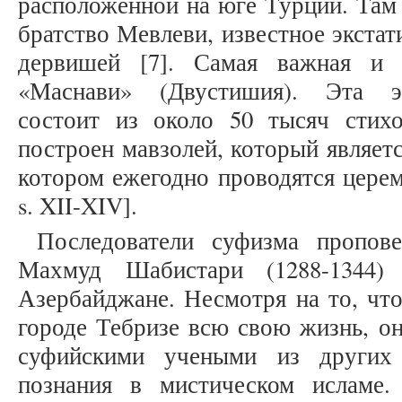
расположенной на юге Турции. Там
братство Мевлеви, известное экста
дервишей [7]. Самая важная и
«Маснави» (Двустишия). Эта эп
состоит из около 50 тысяч стих
построен мавзолей, который являет
котором ежегодно проводятся церем
s. XII-XIV].
Последователи суфизма пропове
Махмуд Шабистари (1288-1344)
Азербайджане. Несмотря на то, чт
городе Тебризе всю свою жизнь, о
суфийскими учеными из других 
познания в мистическом исламе.