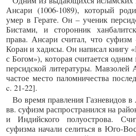
Одним из выдающихся исламских 
Ансари (1006-1089), который роди
умер в Герате. Он – ученик персид
Бистами, и сторонник ханбалитс
права. Ансари считал, что суфизм
Коран и хадисы. Он написал книгу 
с Богом»), которая считается одни
персидской литературы. Мавзолей А
частое место паломничества послед
c. 21-22].
Во время правления Газневидов в
вв. суфизм распространился на рай
и Индийского полуострова. Счит
суфизма начали селиться в Юго-Вос