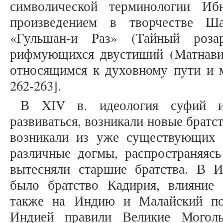
символической терминологии И
произведением в творчестве Ша
«Гульшан-и Раз» (Тайный роза
рифмующихся двустиший (Матнави
относящимся к духовному пути и м
262-263].
В XIV в. идеология суфий и
развиваться, возникали новые братс
возникали из уже существующих 
различные догмы, распространяясь
вытесняли старшие братства. В 
было братство Кадирия, влияние 
также на Индию и Малайский по
Индией правили Великие Могол