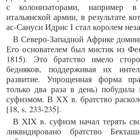
с колонизаторами, например в
итальянской армии, в результате ко
ас-Сануси Идрис I стал королем неза
В Северо-Западной Африке домин
Его основателем был мистик из Фе
1815). Это братство имело стор
бедняков, поддерживая их интел
развитие. Упрощенная форма пра
только два раза в день) побудила
суфизмом. В ХХ в. братство раскол
[18, s. 233-235].
В XIX в. суфизм начал терять св
ликвидировано братство Бекташ