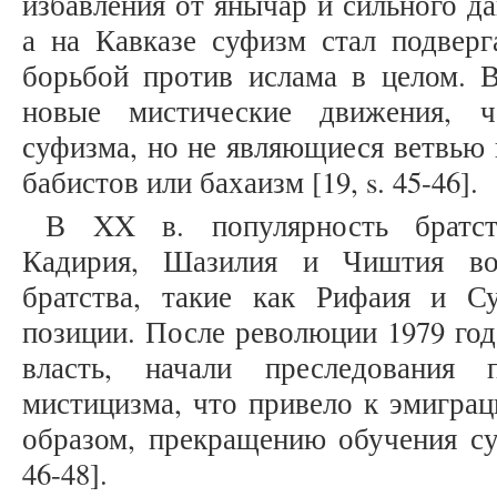
избавления от янычар и сильного д
а на Кавказе суфизм стал подверг
борьбой против ислама в целом. В
новые мистические движения, ч
суфизма, но не являющиеся ветвью 
бабистов или бахаизм [19, s. 45-46].
В XX в. популярность братст
Кадирия, Шазилия и Чиштия воз
братства, такие как Рифаия и С
позиции. После революции 1979 год
власть, начали преследования п
мистицизма, что привело к эмиграц
образом, прекращению обучения суф
46-48].