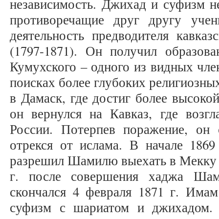
независимость. Джихад и суфизм не
противоречащие друг другу учен
деятельность предводителя кавка
(1797-1871). Он получил образов
Кумухского – одного из видных чле
поисках более глубоких религиозны
в Дамаск, где достиг более высоко
он вернулся на Кавказ, где возгл
России. Потерпев поражение, он 
отрекся от ислама. В начале 1869
разрешил Шамилю выехать в Мекку н
г. после совершения хаджа Шам
скончался 4 февраля 1871 г. Има
суфизм с шариатом и джихадом. 