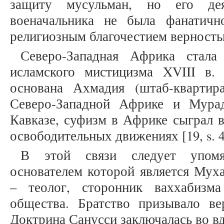
защиту мусульман, но его де
военачальника не была фанатичн
религиозным благочестием верностью
Северо-Западная Африка стала
исламского мистицизма XVIII в
основана Ахмадия (штаб-кварти
Северо-Западной Африке и Мура
Кавказе, суфизм в Африке сыграл 
освободительных движениях [19, s. 4
В этой связи следует упомя
основателем которой является Муха
– теолог, сторонник ваххабизм
общества. Братство призывало ве
Доктрина Санусси заключалась во в