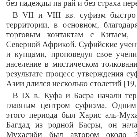
без надежды на рай и без страха перед
В VII и VIII вв. суфизм быстро
территории, в основном, благодар
торговым контактам с Китаем,
Северной Африкой. Суфийские учен
и купцами, проповедуя свое учени
население в мистическом толкован
результате процесс утверждения су
Азии длился несколько столетий [19, 
В IX в. Куфа и Басра начали тер
главным центром суфизма. Одни
этого периода был Харис аль-Муха
Багдад из родной Басры, он нача
Мухасиби был автором около 2