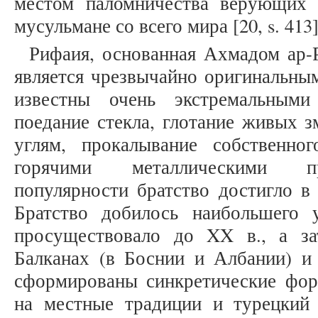
местом паломничества верующих 
мусульмане со всего мира [20, s. 413]
Рифаия, основанная Ахмадом ар-Р
является чрезвычайно оригинальны
известны очень экстремальными
поедание стекла, глотание живых з
углям, прокалывание собственно
горячими металлическими п
популярности братство достигло в
Братство добилось наибольшего 
просуществовало до XX в., а за
Балканах (в Боснии и Албании) и
сформированы синкретические фо
на местные традиции и турецкий