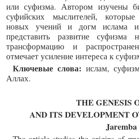
или суфизма. Автором изучены б
суфийских мыслителей, которые
новых учений и догм ислама и
представить развитие суфизма 
трансформацию и распростране
отмечает усиление интереса к суфиз
Ключевые слова:
ислам, суфизм
Аллах.
THE GENESIS 
AND ITS DEVELOPMENT O
Jaremba
The article studies the origins of m