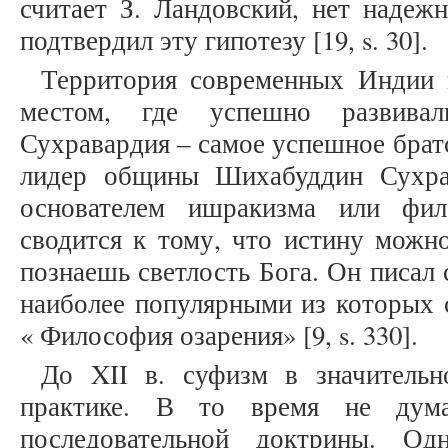
считает З. Ландовский, нет надеж
подтвердил эту гипотезу [19, s. 30].
Территория современных Индии и
местом, где успешно развивал
Сухравардия – самое успешное брат
лидер общины Шихабуддин Сухрав
основателем ишракизма или фил
сводится к тому, что истину можно
познаешь светлость Бога. Он писал 
наиболее популярными из которых 
« Философия озарения» [9, s. 330].
До XII в. суфизм в значительн
практике. В то время не дума
последовательной доктрины. О