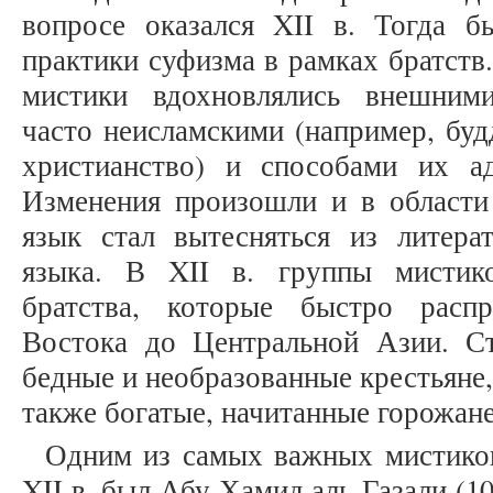
вопросе оказался XII в. Тогда 
практики суфизма в рамках братств
мистики вдохновлялись внешним
часто неисламскими (например, буд
христианство) и способами их а
Изменения произошли и в области
язык стал вытесняться из литера
языка. В XII в. группы мистик
братства, которые быстро расп
Востока до Центральной Азии. С
бедные и необразованные крестьяне
также богатые, начитанные горожане 
Одним из самых важных мистиков
XII в. был Абу Хамид аль-Газали (10