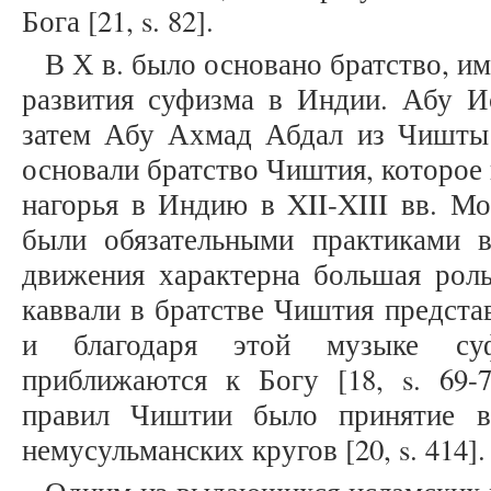
Бога [21, s. 82].
В Х в. было основано братство, и
развития суфизма в Индии. Абу И
затем Абу Ахмад Абдал из Чишты
основали братство Чиштия, которое
нагорья в Индию в XII-XIII вв. Мо
были обязательными практиками в
движения характерна большая роль
каввали в братстве Чиштия предста
и благодаря этой музыке суф
приближаются к Богу [18, s. 69-
правил Чиштии было принятие в
немусульманских кругов [20, s. 414].