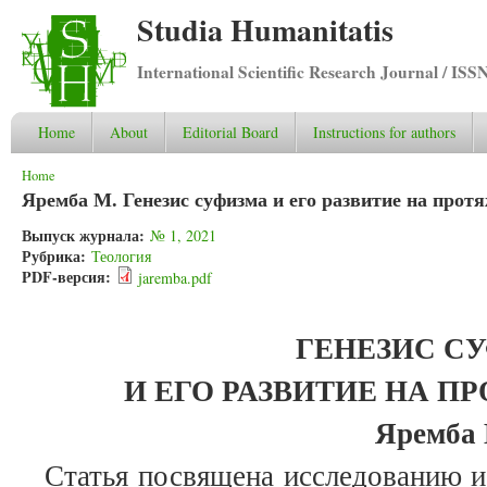
Studia Humanitatis
International Scientific Research Journal / ISS
Home
About
Editorial Board
Instructions for authors
You are here
Home
Яремба М. Генезис суфизма и его развитие на прот
Выпуск журнала:
№ 1, 2021
Рубрика:
Теология
PDF-версия:
jaremba.pdf
ГЕНЕЗИС С
И ЕГО РАЗВИТИЕ НА П
Яремба 
Статья посвящена исследованию и