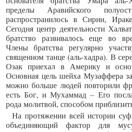
основателя братства Умара аль
пределы Аравийского полуо
распространилось в Сирии, Ирак
Сегодня центр деятельности Халват
братство развивалось еще во вр
Члены братства регулярно учас
священном танце (аль-хадра). В се
Озак приехал в Америку и осно
Основная цель шейха Музаффера за
можно больше людей повторили фра
есть Бог, и Мухаммад – Его посла
рода молитвой, способом приблизить
На протяжении всей истории суф
объединяющий фактор для мус