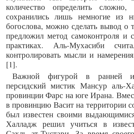
количество определить сложно
сохранились лишь немногие из 
богослова, можно сделать вывод о 
предложил метод самоконтроля и 
практиках. Аль-Мухасиби счит
контролировать мысли и намерения
[1].
Важной фигурой в ранней ис
персидский мистик Мансур аль-Ха
провинции Фарс на юге Ирана. Вмес
в провинцию Васит на территории с
был известен своими выдающимися
Халладж решил учиться в извес
Сахль ат-Тустари. За время свое