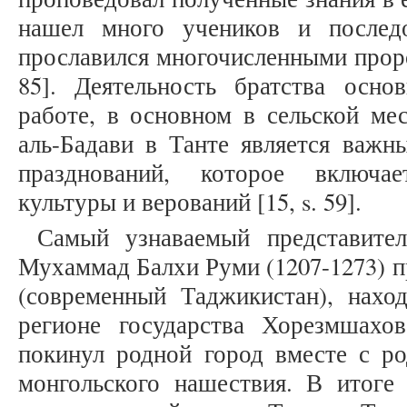
нашел много учеников и последо
прославился многочисленными проро
85]. Деятельность братства осно
работе, в основном в сельской ме
аль-Бадави в Танте является важн
празднований, которое включа
культуры и верований [15, s. 59].
Самый узнаваемый представите
Мухаммад Балхи Руми (1207-1273) п
(современный Таджикистан), нахо
регионе государства Хорезмшахо
покинул родной город вместе с ро
монгольского нашествия. В итоге 