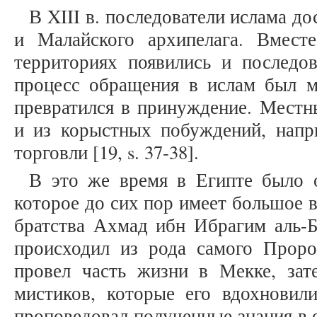
В XIII в. последователи ислама д
и Малайского архипелага. Вмест
территориях появились и последов
процесс обращения в ислам был 
превратился в принуждение. Местн
и из корыстных побуждений, напри
торговли [19, s. 37-38].
В это же время в Египте было о
которое до сих пор имеет большое в
братства Ахмад ибн Ибрагим аль-Ба
происходил из рода самого Прор
провел часть жизни в Мекке, зате
мистиков, которые его вдохновил
проповедовал полученные знания в е