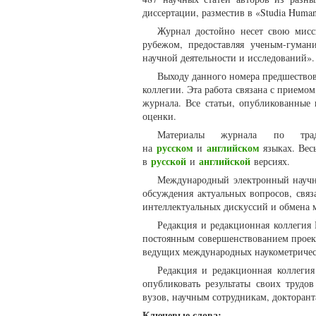
диссертации, разместив в «Studia Human
Журнал достойно несет свою мисс
рубежом, предоставляя ученым-гуман
научной деятельности и исследований».
Выходу данного номера предшествов
коллегии. Эта работа связана с прием
журнала. Все статьи, опубликованные
оценки.
Материалы журнала по трад
русском
английском
на
и
языках. Весь
русской
английской
в
и
версиях.
Международный электронный научны
обсуждения актуальных вопросов, связ
интеллектуальных дискуссий и обмена
Редакция и редакционная коллегия 
постоянным совершенствованием проект
ведущих международных наукометрически
Редакция и редакционная коллегия
опубликовать результаты своих трудо
вузов, научным сотрудникам, докторант
Ключевые слова: