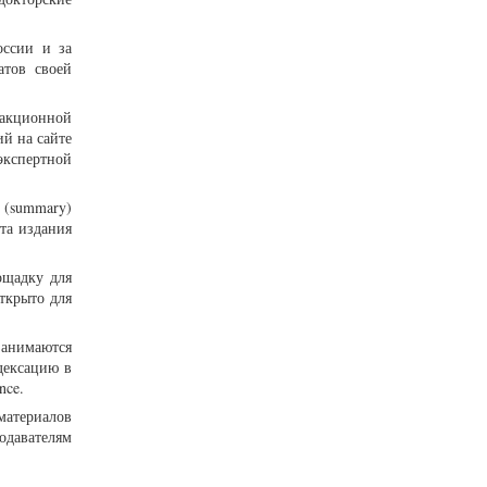
оссии и за
атов своей
дакционной
й на сайте
экспертной
summary)
та издания
ощадку для
ткрыто для
занимаются
дексацию в
nce.
материалов
одавателям