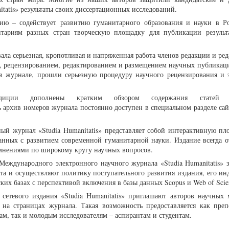
itatis» результаты своих диссертационных исследований.
ию – содействует развитию гуманитарного образования и науки в Р
итариям разных стран творческую площадку для публикации результ
ала серьезная, кропотливая и напряженная работа членов редакции и ре
ом, рецензированием, редактированием и размещением научных публикаци
 в журнале, прошли серьезную процедуру научного рецензирования и 
иции дополнены кратким обзором содержания статей (
 архив номеров журнала постоянно доступен в специальном разделе сай
й журнал «Studia Humanitatis» представляет собой интерактивную пл
анных с развитием современной гуманитарной науки. Издание всегда о
 мнениями по широкому кругу научных вопросов.
Международного электронного научного журнала «Studia Humanitatis» 
а и осуществляют политику поступательного развития издания, его ин
х базах с перспективой включения в базы данных Scopus и Web of Scie
 сетевого издания «Studia Humanitatis» приглашают авторов научных 
в на страницах журнала. Такая возможность предоставляется как преп
ам, так и молодым исследователям – аспирантам и студентам.