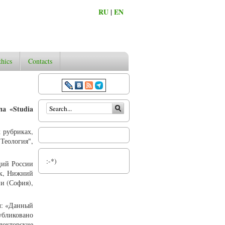
RU
|
EN
thics
Contacts
Search form
ла «Studia
 рубриках,
Теология",
:-*)
ций России
ск, Нижний
и (София),
ал: «Данный
убликовано
докторские