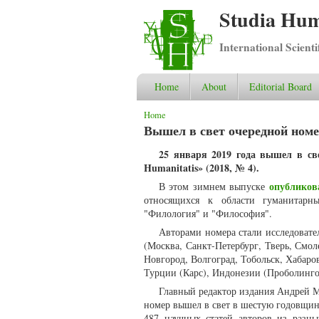
Studia Hum
International Scient
Home
About
Editorial Board
You are here
Home
Вышел в свет очередной номер
25 января 2019 года вышел в св
Humanitatis» (2018, № 4).
опубликов
В этом зимнем выпуске
относящихся к области гуманитарных
"Филология" и "Философия".
Авторами номера стали исследовате
(Москва, Санкт-Петербург, Тверь, Смо
Новгород, Волгоград, Тобольск, Хабаро
Турции (Карс), Индонезии (Проболинго,
Главный редактор издания Андрей 
номер вышел в свет в шестую годовщин
487 научных статей авторов из разн