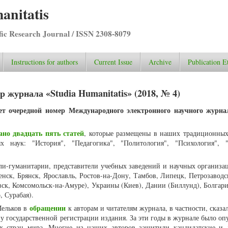
anitatis
ific Research Journal / ISSN 2308-8079
Instructions for authors
Current Issue
Archive
Publication E
 журнала «Studia Humanitatis» (2018, № 4)
ет очередной номер Международного электронного научного журна
ано двадцать пять статей
, которые размещены в наших традиционных
 наук: "История", "Педагогика", "Политология", "Психология", "
ли-гуманитарии, представители учебных заведений и научных организа
ленск, Брянск, Ярославль, Ростов-на-Дону, Тамбов, Липецк, Петрозавод
вск, Комсомольск-на-Амуре), Украины (Киев), Дании (Биллунд), Болгари
 Сурабая).
обращении
Мельков в
к авторам и читателям журнала, в частности, сказ
у государственной регистрации издания. За эти годы в журнале было оп
ых стран мира. Многие из наших авторов защитили кандидатские и 