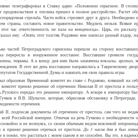
янко телеграфировал в Ставку царю: «Положение серьезное. В столиц
т продовольствия и топлива пришел в полное расстройство. Растет об
спорядочная стрельба. Части войск стреляют друг в друга. Необходимо 
ем страны, составить новое правительство. Медлить нельзя. Всякое п
этот час ответственность не пала на венценосца». Царь, по рассказу
казал ему: «Опять этот толстяк Родзянко мне написал разный вздор, на
ько частей Петроградского гарнизона перешли на сторону восставших
чка переросла в вооруженное восстание. Восставшие громили госуд
азины, тюрьмы. А к концу дня ими были захвачены вокзалы, арсенал, м
реждения. В этот же день восставшие направились к Таврическому двор
депутатов Государственной Думы и навязать им свои правила игры.
ыл образован Временный комитет во главе с Родзянко, взявший на се
 комитет принял решение об отречении Николая II от престола в пользу
.А.Рузского передал это решение императору. А вскоре к императору бы
Гучков и В.В. Шульгин, которые, обрисовав обстановку в Петрограде,
ходимости отречения.
й II, подписав документы об отречении от престола, сам того не веда
и всей Российской империи. Отвечая на речь Гучкова о необходимости о
 спокойно и не волнуясь, со своим обычным видом вежливой непроница
л и принял решение отречься от престола.
До 3 часов дня я был гото
м я понял, что расстаться с моим сыном я не способен. Вы это, я надеюс