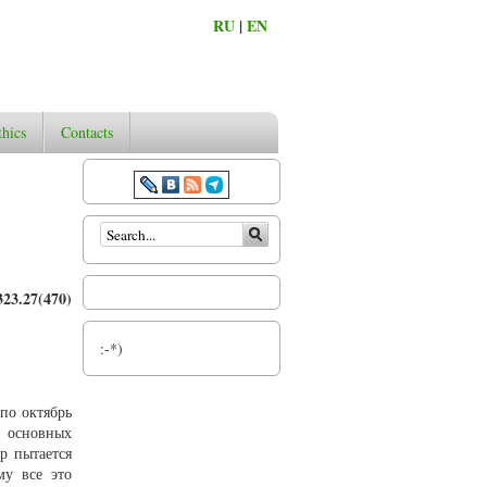
RU
|
EN
thics
Contacts
Search form
23.27(470)
:-*)
по октябрь
я основных
р пытается
му все это