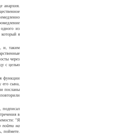
е анархия.
щественное
немедленно
ромедление
 одного из
 который я
, и, таким
арственные
осты через
цу с целью
бя функции
 его сына,
ли посланы
 повторили
я, подписал
тречения в
емости: "Я
в пойти на
ь, поймете.