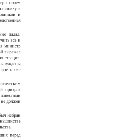
вери тюрем
становку в
новников и
едственная
нно падал.
чить все и
ля министр
ой выражал
онстрация,
 вынуждены
орое также
литическим
ый призрак
 известный
ь не должен
был избран
еньшинстве
ьства.
вших перед