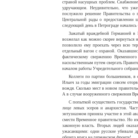
страной насущных проблем. Снабжение
удручающим. Неудивительно, что уже
послужило решение Правительства о п
Центральной рады о предоставлении ш
следующий день в Петрограде начались
Зажатый враждебной Германией в 
возжелал как можно скорее вернуться 
позволило ему проехать через всю те
отдельный вагон с охраной. Оказавшись
фактическому свержению Временного 
насильственным путем свергать Правите
началом работы Учредительного собра
Коллеги по партии большевиков, в 
Ильич за годы эмиграции совсем оторв
вождя. Сколько мест в новом правитель
А в случае вооруженного свержения Вре
С попыткой осуществить государств
лице левых эсеров и анархистов. Час
энтузиазмом приняла участие в этой а
смести Временное правительство. Но и
законную власть. Вторых людей оказа
ужасающими: одни русские убивали др
общего врага на германском фронте!