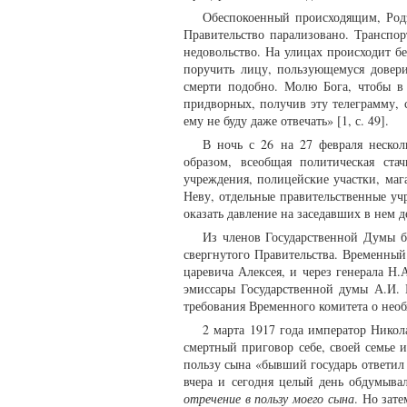
Обеспокоенный происходящим, Родз
Правительство парализовано. Транспор
недовольство. На улицах происходит бе
поручить лицу, пользующемуся довери
смерти подобно. Молю Бога, чтобы в 
придворных, получив эту телеграмму, с
ему не буду даже отвечать» [1, с. 49].
В ночь с 26 на 27 февраля нескол
образом, всеобщая политическая ста
учреждения, полицейские участки, маг
Неву, отдельные правительственные уч
оказать давление на заседавших в нем 
Из членов Государственной Думы б
свергнутого Правительства. Временный
царевича Алексея, и через генерала Н
эмиссары Государственной думы А.И. 
требования Временного комитета о необ
2 марта 1917 года император Никола
смертный приговор себе, своей семье 
пользу сына «бывший государь ответил
вчера и сегодня целый день обдумыва
отречение в пользу моего сына
. Но зате