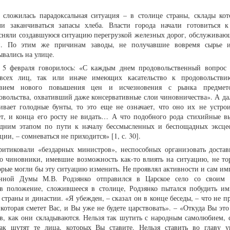
 сложилась парадоксальная ситуация – в столице страны, склады ко
ли заканчиваться запасы хлеба. Власти города начали готовиться 
ясняли создавшуюся ситуацию перегрузкой железных дорог, обслужива
и. По этим же причинам заводы, не получавшие вовремя сырье и
ывались на улице.
т 5 февраля говорилось: «С каждым днем продовольственный вопрос 
ть всех лиц, так или иначе имеющих касательство к продовольств
твием нового повышения цен и исчезновения с рынка предмет
овольства, охвативший даже консервативные слои чиновничества». А дал
ивает голодные бунты, то это еще не означает, что оно их не устро
т, и конца его росту не видать… А что подобного рода стихийные в
едним этапом по пути к началу бессмысленных и беспощадных эксце
ии, – сомневаться не приходится» [1, с. 30].
итиковали «бездарных министров», неспособных организовать достав
ко чиновники, имевшие возможность как-то влиять на ситуацию, не то
рые могли бы эту ситуацию изменить. Не проявлял активности и сам имп
венной Думы М.В. Родзянко отправился в Царское село со своим 
в положение, сложившееся в столице, Родзянко пытался побудить им
страны и династии. «Я убежден, – сказал он в конце беседы, – что не п
которая сметет Вас, и Вы уже не будете царствовать». – «Откуда Вы это
ств, как они складываются. Нельзя так шутить с народным самолюбием, 
ак шутят те лица, которых Вы ставите. Нельзя ставить во главу у