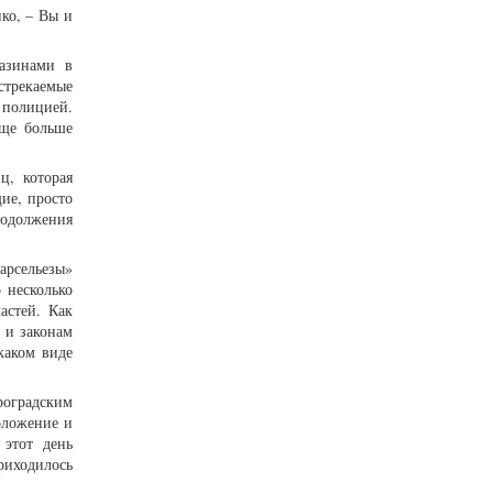
нко, – Вы и
газинами в
стрекаемые
 полицией.
еще больше
ц, которая
ие, просто
родолжения
арсельезы»
 несколько
астей. Как
 и законам
каком виде
оградским
оложение и
 этот день
риходилось