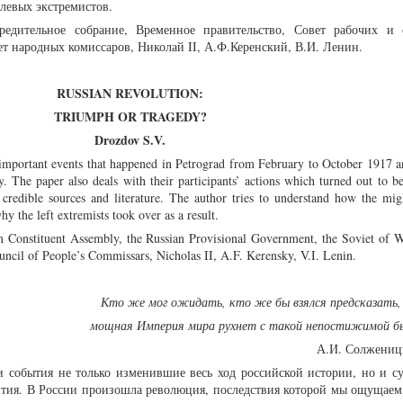
левых экстремистов.
едительное собрание, Временное правительство, Совет рабочих и 
ет народных комиссаров, Николай II, А.Ф.Керенский, В.И. Ленин.
RUSSIAN REVOLUTION:
TRIUMPH OR TRAGEDY?
Drozdov S.V.
important events that happened in Petrograd from February to October 1917 a
 The paper also deals with their participants’ actions which turned out to be 
 credible sources and literature. The author tries to understand how the mi
y the left extremists took over as a result.
n Constituent Assembly, the Russian Provisional Government, the Soviet of W
ouncil of People’s Commissars, Nicholas II, A.F. Kerensky, V.I. Lenin.
Кто же мог ожидать, кто же бы взялся предсказать,
мощная Империя мира рухнет с такой непостижимой 
А.И. Солженицы
и события не только изменившие весь ход российской истории, но и с
тия. В России произошла революция, последствия которой мы ощущаем 