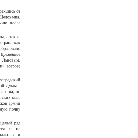
трекшись от
Шелохаева,
хию, после
ы, а также
страна как
образовано
–
Временное
. Львовым.
ии эсеров)
роградский
ной Думы –
льства, но
тских масс
ской армии
тную почву
 целый ряд
ихся и на
нальных и