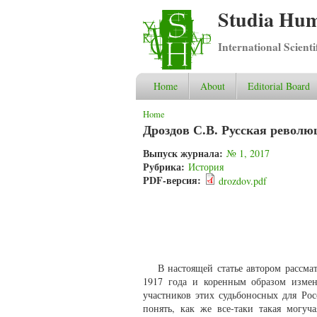
Studia Hum
International Scient
Home
About
Editorial Board
You are here
Home
Дроздов С.В. Русская револю
Выпуск журнала:
№ 1, 2017
Рубрика:
История
PDF-версия:
drozdov.pdf
В настоящей статье автором рассма
1917 года и коренным образом измен
участников этих судьбоносных для Рос
понять, как же все-таки такая могуч