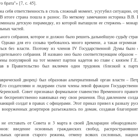
 брата"» [7, с. 45].
на себя ответственность в столь сложный момент, усугубил ситуацию, о
. В итоге страна пошла в разнос. По меткому замечанию историка В.В. 
оминала детскую пирамидку, из которой вытащили ее стержень – монар
льных частей.
ьного собрания, которое и должно было решить дальнейшую судьбу стран
Однако для его созыва требовалось много времени, а такая огромная 
аться без власти. Поэтому из членов IV Государственной Думы было 
едительного собрания. И названо оно было соответствующим образом 
лены популярной на тот момент партии кадетов во главе с князем Г.Е
став в Правительство был включен один трудовик (близкий к парт
аврический дворец) был образован альтернативный орган власти – Пет
. Его создателями и лидерами стали члены левой фракции Государствен
 Керенский. Совет признавал формальное главенство Временного правите
 и беспрепятственно навязывал ему свои решения. Под давлением солда
ающий солдат в правах с офицерами. Этот приказ привел к развалу рус
ы вооруженных дезертиров разъезжались по домам, создавая благоприя
ь не отставать от Совета и 3 марта в своей Декларации обнародовало
онов: введение основных гражданских свобод, распространявш
ельных органов старого режима, отмену всяких сословных, нацио