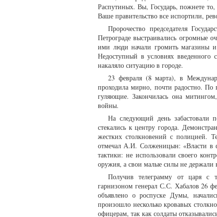
Распутиных. Вы, Государь, пожнете то, 
Ваше правительство все испортили, рев
Пророчество председателя Госуда
Петрограде выстраивались огромные оч
ими люди начали громить магазины и 
Недоступный в условиях введенного с
накаляло ситуацию в городе.
23 февраля (8 марта), в Междунар
проходила мирно, почти радостно. По 
гуляющие. Закончилась она митингом
войны.
На следующий день забастовали п
стекались к центру города. Демонстр
жестких столкновений с полицией. Те
отмечал А.И. Солженицын: «Власти в 
тактики: не использовали своего конт
оружия, а свои малые силы не держали в
Получив телеграмму от царя с т
гарнизоном генерал С.С. Хабалов 26 ф
объявлено о роспуске Думы, началис
произошло несколько кровавых столкн
офицерам, так как солдаты отказывались