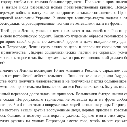
 города хлебом испытывало большие трудности. Положение промышлен
 в начале июля разразился новый правительственный кризис. Пово
ереходе войск в наступление на фронте, а также соглашение с Прав
ирокой автономии Украине. 2 июля три министра-кадета подали в от
 беспорядки, спровоцированные частями не хотевшими идти на фронт.
Швейцарии Ленин, узнав из немецких газет о начавшейся в России 
на свою историческую родину. Каким-то чудесным образом германское р
рриторию своей страны по железной дороге и даже выделило ему для
 в Петрограде, Ленин сразу взялся за дело: в первой же своей речи он
правительства. Лидеры социалистических партий не скрывали усме
льство, которое и так было
временным
, и срок его полномочий должен б
ния?
отличие от Ленина последние 10 лет жившие в России, с сарказмом зам
ался от российской действительности. Лишь позже они оценили "мудрос
стве могла получить малоизвестная и не популярная партия большевиков
менного правительства большевиками вся Россия оказалась бы у их ног.
енный переворот долго ждать не пришлось. Большевики быстро нашли с
ть солдат Петроградского гарнизона, не хотевшая идти на фронт любо
вантюре. 3 и 4 июля толпы вооруженных людей вышли на улицы Петрогра
м навстречу вышли другие вооруженные люди, верные присяге и готовы
лось больше, и поэтому авантюра не удалась. Однако итоги этих двух
угих русских на улицах Петрограда вместо того, чтобы вместе сражат