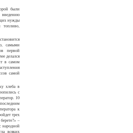
торой были
к введению
ющих нужды
 топливо,
становится
ию, самыми
ов первой
ее делался
ит в самом
ыступления
ссов самой
ку хлеба в
ропились с
ератор. 10
последним
ператора к
ройдет трех
 берете?» –
с народной
гла всяких