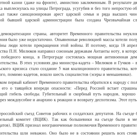
ртной казни (даже на фронте), амнистию заключенным. В результате д
а выплеснулась на улицы Петрограда, усугубив и без того непростую об
был также санкционирован арест царской семьи и ряда высших чи
твий бывшей царской администрации была создана Чрезвычайная сл
демократизации страны, авторитет Временного правительства неукло
ния было уже недостаточно. Опьяненные революцией массы хотели полу
ойны люди хотели прекращения этой войны. И поэтому, когда 18 апре
ьства П.Н. Милюков направил союзным державам Антанты ноту, в котор
 победного конца, в Петрограде состоялась мощная антивоенная дем
ительства. В этих условиях два министра-кадета – Милюков и Гучков –
ьского кризиса стало создание 5 мая коалиционного правительства, кот
рого, помимо кадетов, вошло шесть социалистов (эсеры и меньшевики).
ком первый кабинет Временного правительства обратился к народу с по
 его о таящейся впереди опасности: «Перед Россией встает страшн
щий гибель свободы. Губительный и скорбный путь народов, хорошо
ерез междоусобие и анархию к реакции и возврату деспотизма. Этот пут
.
ероссийский съезд Советов рабочих и солдатских депутатов. На съезде 
тельный комитет (ВЦИК). Так как большевики на съезде были в м
датов), ВЦИК признал неограниченные полномочия Временного правител
вительства шли неважно. Оно было не в состоянии решить всех стоя