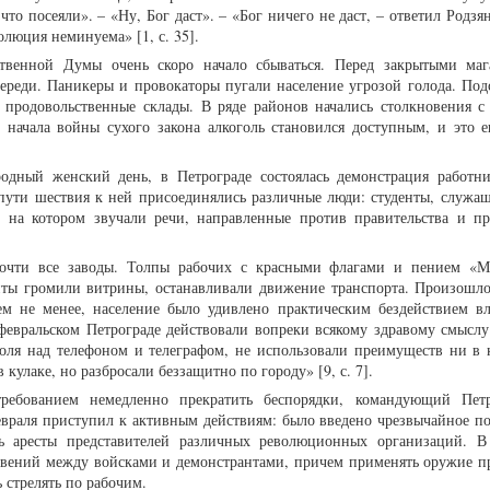
что посеяли». – «Ну, Бог даст». – «Бог ничего не даст, – ответил Родзя
олюция неминуема» [1, с. 35].
рственной Думы очень скоро начало сбываться. Перед закрытыми ма
ереди. Паникеры и провокаторы пугали население угрозой голода. Под
продовольственные склады. В ряде районов начались столкновения с
 начала войны сухого закона алкоголь становился доступным, и это 
одный женский день, в Петрограде состоялась демонстрация работни
пути шествия к ней присоединялись различные люди: студенты, служащ
, на котором звучали речи, направленные против правительства и п
очти все заводы. Толпы рабочих с красными флагами и пением «М
анты громили витрины, останавливали движение транспорта. Произошло
м не менее, население было удивлено практическим бездействием вл
февральском Петрограде действовали вопреки всякому здравому смыслу
роля над телефоном и телеграфом, не использовали преимуществ ни в 
 кулаке, но разбросали беззащитно по городу» [9, с. 7].
ребованием немедленно прекратить беспорядки, командующий Петр
евраля приступил к активным действиям: было введено чрезвычайное п
ь аресты представителей различных революционных организаций. В
овений между войсками и демонстрантами, причем применять оружие п
 стрелять по рабочим.