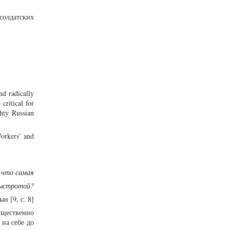
солдатских
nd radically
critical for
ghty Russian
orkers’ and
 что самая
быстротой?
н [9, с. 8]
ущественно
на себе до