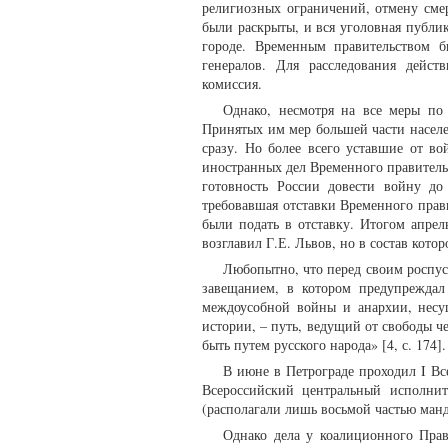
религиозных ограничений, отмену сме
были раскрыты, и вся уголовная публик
городе. Временным правительством 
генералов. Для расследования дейс
комиссия.
Однако, несмотря на все меры по 
Принятых им мер большей части населе
сразу. Но более всего уставшие от в
иностранных дел Временного правител
готовность России довести войну до
требовавшая отставки Временного прав
были подать в отставку. Итогом апрел
возглавил Г.Е. Львов, но в состав кото
Любопытно, что перед своим роспус
завещанием, в котором предупреждал
междоусобной войны и анархии, несу
истории, – путь, ведущий от свободы ч
быть путем русского народа» [4, с. 174]
В июне в Петрограде проходил I Вс
Всероссийский центральный исполни
(располагали лишь восьмой частью ман
Однако дела у коалиционного Пра