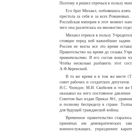
Поэтому я решил отречься в пользу моего
Его брат Михаил, побоявшись взять 
престола за себя и за всех Романовых
Российская империя в этот момент нап
чего она разлетелась на множество отде
Михаил отрекся в пользу Учредител
стоящие перед ней важнейшие задачи. 
Россия не могла все это время остав
Правительство на время до созыва Учр
правительство
. В его состав вошли ч
Чтобы несколько разбавить этот со
А.Ф.Керенский.
В то же время и в том же месте (Т
совет рабочих и солдатских депутатов
Н.С. Чхеидзе, М.И. Скобелев и тот же
оказывал на него постоянное давление
Советом был издан Приказ №1, уравнив
и полному беспределу в стране. Толп
для будущей гражданской войны.
Временное правительство старалос
принятых им демократических зак
военнослужащих, упразднение карат