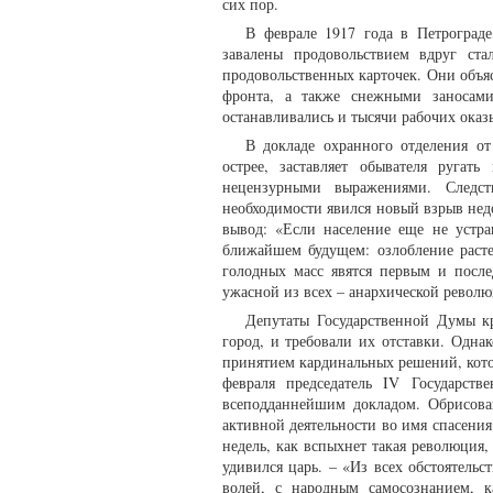
сих пор.
В феврале 1917 года в Петрограде
завалены продовольствием вдруг ста
продовольственных карточек. Они объ
фронта, а также снежными заносам
останавливались и тысячи рабочих оказ
В докладе охранного отделения о
острее, заставляет обывателя руга
нецензурными выражениями. Следс
необходимости явился новый взрыв нед
вывод: «Если население еще не устра
ближайшем будущем: озлобление расте
голодных масс явятся первым и посл
ужасной из всех – анархической революц
Депутаты Государственной Думы кр
город, и требовали их отставки. Одна
принятием кардинальных решений, кото
февраля председатель IV Государст
всеподданнейшим докладом. Обрисова
активной деятельности во имя спасения 
недель, как вспыхнет такая революция, 
удивился царь. – «Из всех обстоятель
волей, с народным самосознанием, к