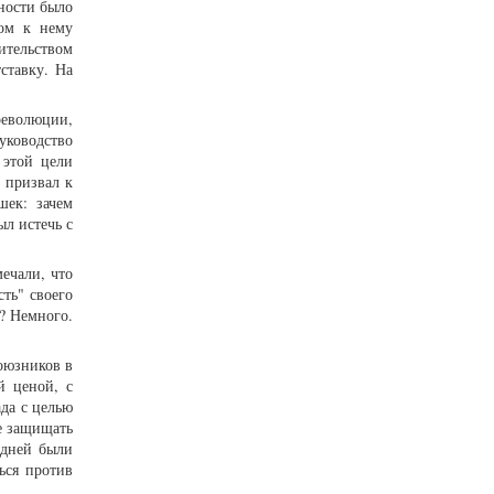
ности было
дом к нему
ительством
ставку. На
революции,
уководство
 этой цели
 призвал к
шек: зачем
ыл истечь с
ечали, что
ть" своего
? Немного.
оюзников в
й ценой, с
да с целью
е защищать
 дней были
ься против