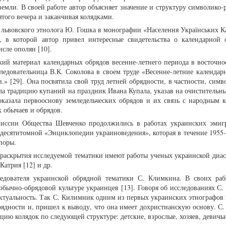
земли. В своей работе автор объясняет значение и структуру символико
того вечера и заканчивая колядками.
 львовского этнолога Ю. Гошка в монографии «Населення Українських К
т», в которой автор привел интересные свидетельства о календарной 
исле ополян [10].
ий материал календарных обрядов весенне-летнего периода в восточно
следовательница В.К. Соколова в своем труде «Весенне-летние календар
.» [29]. Она посвятила свой труд летней обрядности, в частности, сим
ла традицию купаний на праздник Ивана Купала, указав на очистительны
показала первооснову земледельческих обрядов и их связь с народным к
 обычаев и обрядов.
миссии Общества Шевченко продолжились в работах украинских эмиг
 десятитомной «Энциклопедии украиноведения», которая в течение 1955-
споры.
 раскрытия исследуемой тематики имеют работы ученых украинской диа
 Катрия [12] и др.
ледователя украинской обрядной тематики С. Климкина. В своих раб
обычно-обрядовой культуре украинцев [13]. Говоря об исследованиях С.
актуальность. Так С. Килимник одним из первых украинских этнографов 
ядности и, пришел к выводу, что она имеет дохристианскую основу. С
ю колядок по следующей структуре: детские, взрослые, хозяев, девичь