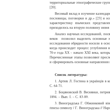
территориальные этнографические груп
[20].
Весомый вклад в изучение календар
пословицы, поговорки и др.» [23] и ос
характеристику языческих представ
приходилось на вторую половину июня 
Анализ научных исследований, пос
веков позволил выделить основные э
исследования обрядности носили в осн
когда происходит процесс углубления 
70-е года ХХ – начало XXI века, кото
Перечисленные этапы позволяют просл
и сформировать основные направления 
Список литературы:
1. Артюх Л. Гостина в українців в ко
С. 64-71.
2. Боцяновский В. Веснянки, петрив
1894. – Вып. І. – С. 83-89.
3. Виноградська Г. Обжинковий віно
ґенеза символу / Г. Виноградська // Нар