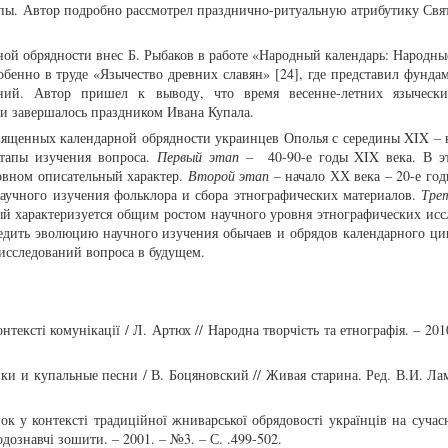
пы. Автор подробно рассмотрел празднично-ритуальную атрибутику Свят
ной обрядности внес Б. Рыбаков в работе «Народный календарь: Народны
обенно в труде «Язычество древних славян» [24], где представил фунда
лений. Автор пришел к выводу, что время весенне-летних языческ
и завершалось праздником Ивана Купала.
вященных календарной обрядности украинцев Ополья с середины XIX – 
тапы изучения вопроса.
Первый этап
– 40-90-е годы XIX века. В э
овном описательный характер.
Второй этап
– начало ХХ века – 20-е год
научного изучения фольклора и сбора этнографических материалов.
Тре
рый характеризуется общим ростом научного уровня этнографических исс
едить эволюцию научного изучения обычаев и обрядов календарного ци
исследований вопроса в будущем.
нтексті комунікації / Л. Артюх // Народна творчість та етнографія. – 201
ки и купальные песни / В. Боцяновский // Живая старина. Ред. В.И. Ла
к у контексті традиційної жниварської обрядовості українців на сучас
одознавчі зошити. – 2001. – №3. – С. .499-502.