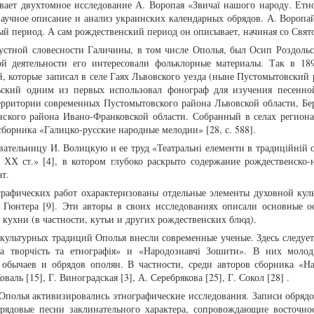
вает двухтомное исследование А. Воропая «Звичаї нашого народу. Етн
 научное описание и анализ украинских календарных обрядов. А. Воропа
й период. А сам рождественский период он описывает, начиная со Свято
устной словесности Галичины, в том числе Ополья, был Осип Роздольс
ой деятельности его интересовали фольклорные материалы. Так в 18
, которые записал в селе Гаях Львовского уезда (ныне Пустомытовский 
льский одним из первых использовал фонограф для изучения песенно
ерритории современных Пустомытовского района Львовской области, Бе
нского района Ивано-Франковской области. Собранный в селах региона
сборника «Галицко-русские народные мелодии» [28, с. 588].
ательницу И. Волицкую и ее труд «Театральні елементи в традиційній 
 ХХ ст.» [4], в котором глубоко раскрыто содержание рождественско-
т.
рафических работ охарактеризованы отдельные элементы духовной куль
Гюнтера [9]. Эти авторы в своих исследованиях описали основные о
кухни (в частности, кутьи и других рождественских блюд).
культурных традиций Ополья внесли современные ученые. Здесь следует 
а творчість та етнографія» и «Народознавчі Зошити». В них моло
 обычаев и обрядов ополян. В частности, среди авторов сборника «На
валь [15], Г. Виноградская [3], А. Серебрякова [25], Г. Сокол [28] .
полья активизировались этнографические исследования. Записи обрядо
обрядовые песни заклинательного характера, сопровождающие восточно