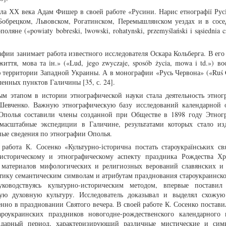
а ХХ века Адам Фишер в своей работе «Русини. Нарис етнографії Русі»
 в Бобрецком, Львовском, Рогатинском, Перемышлянском уездах и в сосе
яне («powiaty bobreski, lwowski, rohatynski, przemyślański i sąsiednia c
].
афии занимает работа известного исследователя Оскара Кольберга. В ег
иття, мова та ін.» («Lud, jego zwyczaje, sposób życia, mowa i td.») в
 территории Западной Украины. А в монографии «Русь Червона» («Ruś 
енных пунктов Галичины [35, с. 24].
ым этапом в истории этнографической науки стала деятельность этног
Шевченко. Важную этнографическую базу исследований календарной 
 Ополья составили члены созданной при Обществе в 1898 году Этног
асштабные экспедиции в Галичине, результатами которых стало из
ные сведения по этнографии Ополья.
работа К. Сосенко «Культурно-історична постать староукраїнських свя
историческому и этнографическому аспекту праздника Рождества Хр
з материалов мифологических и религиозных верований славянских и
тику семантическим символам и атрибутам празднования староукраинско
ководствуясь культурно-историческим методом, впервые поставил
кую духовную культуру. Исследователь доказывал и выделял схожу
но в праздновании Святого вечера. В своей работе К. Сосенко поставил
ароукраинских праздников новогодне-рождественского календарного
ендарный период, характеризирующий различные мистические и сим