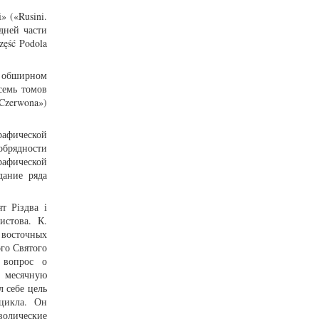
 («Rusini.
дней части
zęść Podola
о обширном
осемь томов
Czerwona»)
рафической
обрядности
рафической
дание ряда
т Різдва і
истова. К.
 восточных
го Святого
 вопрос о
ю месячную
 себе цель
 цикла. Он
волические