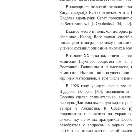
Выдающийся польский этнолог начал
Zarys etnografji Rusi») отмечал, что
Подолья вдоль реки Серет проживают опол
po Seret zamieszkują Opolanie») [34, с. 9
Важное место в польской историогр
сборнике «Народ, його звичаї, спосіб ж
посвящено этнографическому описанию
ученый составил описание многих насел
В начале ХХ века качественно нов
комиссии Научного общества им. Т. 
Восточной Галичины и, в частности,
комиссии. Именно они осуществили м
научных материалов, в том числе и цен
В 1928 году увидела свет научная 
Щедрого Вечора» [30], посвященная 
Сосенко сделал сравнительный анали
народов. Дав максимальную характерис
вечера и Рождества, К. Сосенко ру
староиранских влияниях на украинс
символику в зимних праздниках. Особен
разобраться с вопросом о корнях ст
рассмотрел предрождественский кал