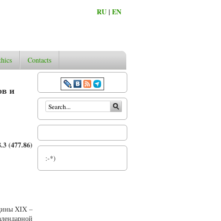
RU
|
EN
thics
Contacts
ов и
Search form
.3 (477.86)
:-*)
дины XIX –
алендарной