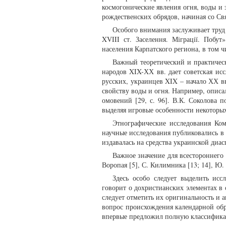
космогонические явления огня, воды и 
рождественских обрядов, начиная со Свя
Особого внимания заслуживает труд
XVIII ст. Заселення. Міграції. Побу
населения Карпатского региона, в том ч
Важный теоретический и практическ
народов XIX-ХХ вв. дает советская ис
русских, украинцев XIX – начало ХХ вв
свойству воды и огня. Например, описа
омовений [29, с. 96]. В.К. Соколова 
выделяя игровые особенности некоторых
Этнографические исследования Ко
научные исследования публиковались в
издавалась на средства украинской диа
Важное значение для всестороннего
Воропая [5], С. Килимника [13; 14], Ю.
Здесь особо следует выделить исс
говорит о дохристианских элементах в 
следует отметить их оригинальность и 
вопрос происхождения календарной обр
впервые предложил полную классификаци