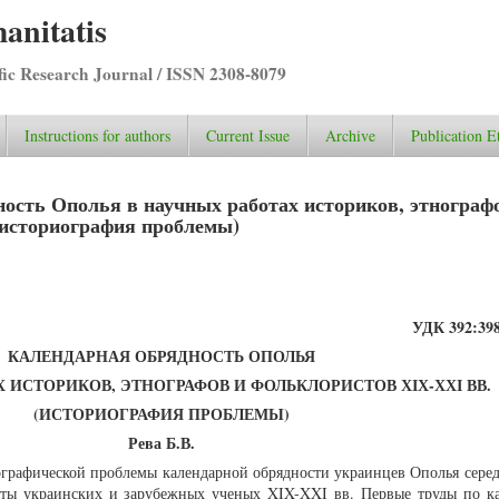
anitatis
ific Research Journal / ISSN 2308-8079
Instructions for authors
Current Issue
Archive
Publication E
ность Ополья в научных работах историков, этнограф
(историография проблемы)
УДК 392:398
КАЛЕНДАРНАЯ ОБРЯДНОСТЬ ОПОЛЬЯ
 ИСТОРИКОВ, ЭТНОГРАФОВ И ФОЛЬКЛОРИСТОВ ХІХ-ХХІ ВВ.
(ИСТОРИОГРАФИЯ ПРОБЛЕМЫ)
Рева Б.В.
иографической проблемы календарной обрядности украинцев Ополья сере
оты украинских и зарубежных ученых XIX-XXI вв. Первые труды по к