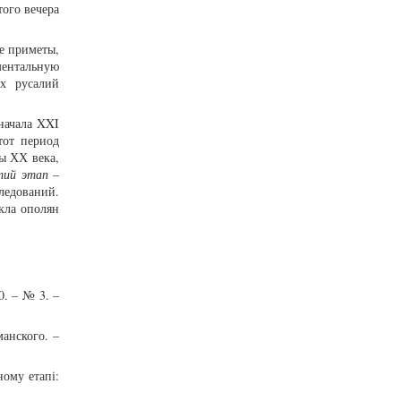
ого вечера
е приметы,
ментальную
их русалий
начала XXI
тот период
ы ХХ века,
тий этап
–
ледований.
кла ополян
0. – № 3. –
манского. –
ному етапі: