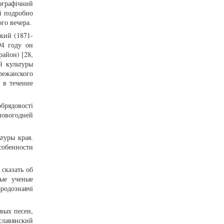
ографічний
й подробно
го вечера.
кий (1871-
94 году он
район) [28,
й культуры
режанского
 в течение
обрядовості
новогодней
туры края.
собенности
сказать об
дые ученые
родознавчі
вых песен,
славянский