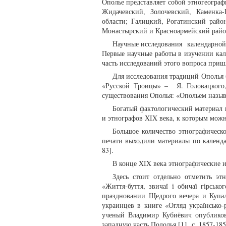
Ополье представляет собой этногеогра
Жидачевский, Золочевский, Каменка
области; Галицкий, Рогатинский райо
Монастырский и Красноармейский райо
Научные исследования календарной 
Первые научные работы в изучении кал
часть исследований этого вопроса приш
Для исследования традиций Ополья 
«Русской Троицы» – Я. Головацкого
существования Ополья: «Опольем называе
Богатый фактологический материал 
и этнографов XIX века, к которым можно
Большое количество этнографическо
печати выходили материалы по календа
83].
В конце XIX века этнографические и
Здесь стоит отдельно отметить эт
«Життя-буття, звичаї і обичаї гірськ
праздновании Щедрого вечера и Купал
украинцев в книге «Огляд українсько-
ученый Владимир Кубиёвич опубликова
западную часть Подолья [11, с. 1857-185