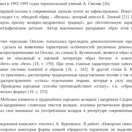
одил в 1992-1995 годах тернопольский ученый А. Смоляк [26].
рядовой поэзии в современных записях почти не зафиксированы. Извест
сходил т.н. обходной обряд – «Вильха», который описал Б. Лепкий [21].
 крізь призму колядно-щедрівочної традиції» дал обстоятельную хара
нографическом регионе. Автор максимально раскрывает образ огня 
гічні персонажі Опілля» попыталась проследить демонологические пре
а сделала на выявлении характерных особенностей различных демоно
аспространенными на Ополье, по словам Б. Кузминской, является образ 
нее не описанный в научной литературе образ богини и новое
еге» или «безе» [18, с. 150]. При этом, главные характеристики самог
ине системы понятий и образов [18, с. 162]. В другой статье Б. 
и та урекливих» рассмотрены традиционные представления ополян о так 
в распространении «сглаза» отдельными людьми, которые в силу оп
 Приведены народные способы противодействию «сглазу», т.н. «сброс
еских формул [19, с. 253].
«Мобільні елементи в традиційних народних колядках і щедрівках Східн
ко-щедрикових словесных текстов колядок, изучены ритмические форм
ал свое внимание на употреблении колядок в репертуаре современны
едования киевского этнолога А. Курочкина. В работе «Новорічні свята
ализировал некоторые формы зимней обрядности украинцев, не выделяя