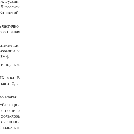
й, Буский,
 Львовской
Козовский,
 частично.
о основная
телей т.н.
названии и
330].
 историков
IX века. В
ого [2, с.
о апогея.
публикации
астности о
 фольклора
украинский
Ополье как