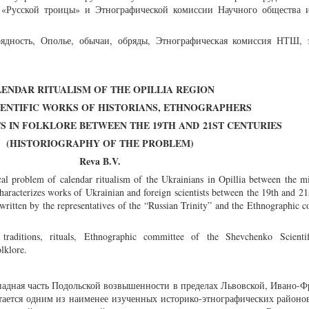
 «Русской троицы» и Этнографической комиссии Научного общества 
ядность, Ополье, обычаи, обряды, Этнографическая комиссия НТШ, 
ENDAR RITUALISM OF THE OPILLIA REGION
CIENTIFIC WORKS OF HISTORIANS, ETHNOGRAPHERS
TS IN FOLKLORE BETWEEN THE 19TH AND
21ST CENTURIES
(HISTORIOGRAPHY OF THE PROBLEM)
Reva B.V.
ical problem of calendar ritualism of the Ukrainians in Opillia between the m
haracterizes works of Ukrainian and foreign scientists between the 19th and 21s
 written by the representatives of the “Russian Trinity” and the Ethnographic 
 traditions, rituals, Ethnographic committee of the Shevchenko Scientif
olklore.
падная часть Подольской возвышенности в пределах Львовской, Ивано-Ф
тается одним из наименее изученных историко-этнографических районо