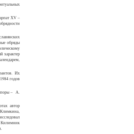
-ритуальных
арпат ХV –
обрядности
славянских
ные обряды
волическому
й характер
алендарем,
рантов. Их
1984 годов
споры – А.
отах автор
 Климкина,
исследовал
. Килимник
и.