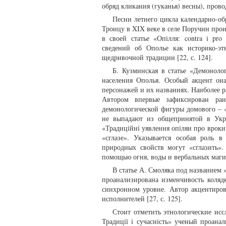
обряд кликания (гуканья) весны), пров
Песни летнего цикла календарно-об
Троицу в XIX веке в селе Поручин прои
в своей статье «Опілля: contra i pro
сведений об Ополье как историко-эт
щедривочной традиции [22, с. 124].
Б. Кузминская в статье «Демоноло
населения Ополья. Особый акцент он
персонажей и их названиях. Наиболее р
Автором впервые зафиксирован ра
демонологической фигуры домового – «б
не выпадают из общепринятой в Укра
«Традиційні уявлення опілян про врок
«сглазе». Указывается особая роль 
природных свойств могут «сглазить».
помощью огня, воды и вербальных магич
В статье А. Смоляка под названием 
проанализирована изменчивость коляд
синхронном уровне. Автор акцентиров
исполнителей [27, с. 125].
Стоит отметить этнологические иссл
Традиції і сучасність» ученый проан