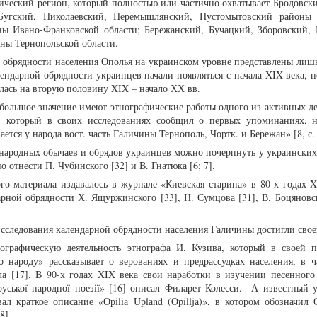
фический регион, который полностью или частично охватывает Бродовски
-Бугский, Николаевский, Перемышлянский, Пустомытовский районы
ны Ивано-Франковской области; Бережанский, Бучацкий, Зборовский, 
ны Тернопольской области.
обрядности населения Ополья на украинском уровне представлены лишь
ендарной обрядности украинцев начали появляться с начала XIX века, н
лась на вторую половину XIX – начало ХХ вв.
большое значение имеют этнографические работы одного из активных дея
, который в своих исследованиях сообщил о первых упоминаниях, 
тся у народа вост. часть Галичины Тернополь, Чортк. и Бережан» [8, с. 
народных обычаев и обрядов украинцев можно почерпнуть у украинских
 отнести П. Чубинского [32] и В. Гнатюка [6; 7].
го материала издавалось в журнале «Киевская старина» в 80-х годах X
рной обрядности Х. Ящуржинского [33], Н. Сумцова [31], В. Боцяновськ
сследования календарной обрядности населения Галичины достигли своег
нографическую деятельность этнографа И. Кузива, который в своей 
ого народу» рассказывает о верованиях и предрассудках населения, в ч
а [17]. В 90-х годах XIX века свои наработки в изучении песенного
руської народної поезії» [16] описал Филарет Колесси. А известный 
л краткое описание «Оріlіа Uрlаnd (Opillja)», в котором обозначил 
8].