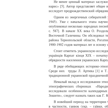
Не менее ценный материал заслужи
нарис» [5]. Автор представляет общее
исследует предрождественский обрядовы
Одним из энергичных собирателей 
1945). Уже с начального этапа научн
опубликовал несколько народных песней
с. 587]. В начале ХХ века О. Роздо
Восточной Галичины. Он обследовал т
района Тернопольской области, Рогати
1900-1902 годов материал лег в основу 
Стоит отметить украинскую исследов
українців Карпат кінця ХІХ – початку
обрядности населения украинских Карпа
В ряде обобщающих историко-этног
Среди них труды Л. Артюха [1] и Т. 
традиционной украинской праздничной 
Немалый вклад в исследовании этно
этнографических сборниках «Народн
исследовали особенности календарных
Зошити», следует назвать таких как Г. Ко
В новейший период на территории О
в частности, гаивок (укр. – гаївки, 