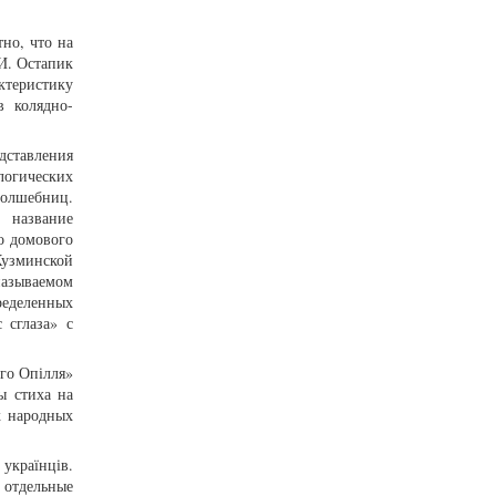
но, что на
 И. Остапик
ктеристику
в колядно-
дставления
логических
волшебниц.
 название
о домового
Кузминской
называемом
ределенных
 сглаза» с
ого Опілля»
ы стиха на
х народных
 українців.
 отдельные