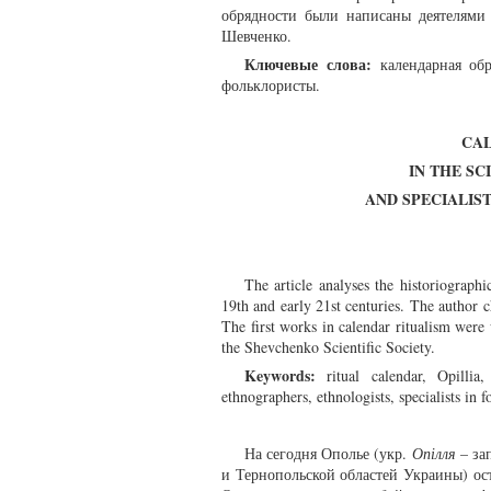
обрядности были написаны деятелями
Шевченко.
Ключевые слова:
календарная обр
фольклористы.
CAL
IN THE S
AND SPECIALIS
The article analyses the historiograph
19th and early 21st centuries. The author c
The first works in calendar ritualism were
the Shevchenko Scientific Society.
Keywords:
ritual calendar, Opillіa,
ethnographers, ethnologists, specialists in f
На сегодня Ополье (укр.
Опілля
– за
и Тернопольской областей Украины) ос