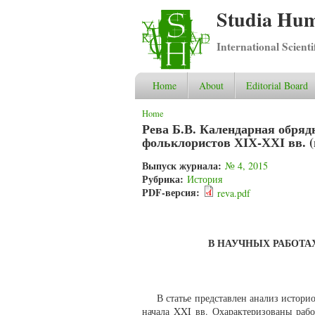
Studia Hum
International Scient
Home
About
Editorial Board
You are here
Home
Рева Б.В. Календарная обряд
фольклористов ХІХ-ХХІ вв. 
Выпуск журнала:
№ 4, 2015
Рубрика:
История
PDF-версия:
reva.pdf
В НАУЧНЫХ РАБОТАХ
В статье представлен анализ истор
начала XXI вв. Охарактеризованы раб