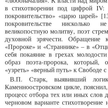
«любоначалия». К власти над миром
в стихотворении под цифрой IV: 
покровительство» «царю царей» [13,
покровительстве нисколько н
великопостную молитву, поэт стрем
духовной зрячести. Обращение 
«Пророке» и «Страннике» – в «Отцы
себя покаяние в грехах молодости
образ поэта-пророка, который, 
«узреть» «верный путь» к Свободе с
В.П. Старк, выявивший логи
Каменноостровском цикле, пояснил,
процесс отбора тех или иных слов
черновом варианте стихотворение 