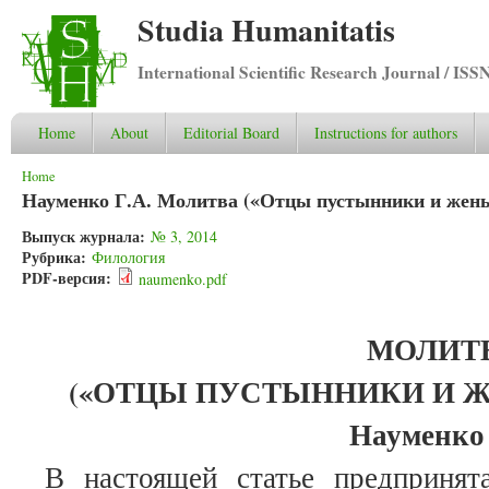
Studia Humanitatis
International Scientific Research Journal / ISS
Home
About
Editorial Board
Instructions for authors
You are here
Home
Науменко Г.А. Молитва («Отцы пустынники и же
Выпуск журнала:
№ 3, 2014
Рубрика:
Филология
PDF-версия:
naumenko.pdf
МОЛИТ
(«ОТЦЫ ПУСТЫННИКИ И 
Науменко
В настоящей статье предпринят