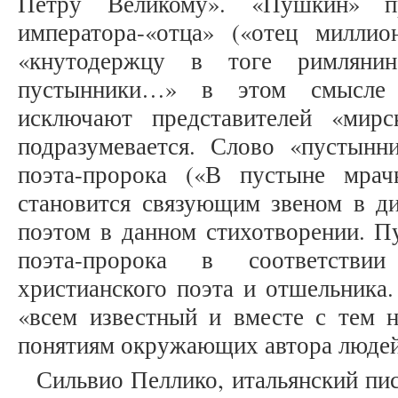
Петру Великому». «Пушкин» пр
императора-«отца» («отец миллио
«кнутодержцу в тоге римлянин
пустынники…» в этом смысле 
исключают представителей «мирс
подразумевается. Слово «пустынн
поэта-пророка («В пустыне мрач
становится связующим звеном в д
поэтом в данном стихотворении. П
поэта-пророка в соответстви
христианского поэта и отшельника.
«всем известный и вместе с тем 
понятиям окружающих автора людей» 
Сильвио Пеллико, итальянский пис