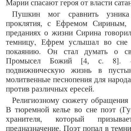
Марии спасают героя от власти сат
Пушкин мог сравнить узника
проклятия, с Ефремом Сириным, 
преданиях о жизни Сирина говорил
темницу, Ефрем услышал во сне 
покаянию. Он стал думать о с
Промысел Божий [4, с. 8]. «
подвижническую жизнь в пусты
молитвенные песнопения для народа
против различных ересей.
Религиозному сюжету обращения 
В тюремной келье во сне поэт (Гу
хранителя, который призыв
предназначение. Поэт попал в темн