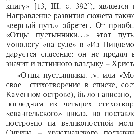
книгу» [13, III, c. 392]), являетс
Направление развития сюжета также
«верный путь» обретен. От приобщ
«Отцы пустынники…» этот путь
монологу «на суде» в «Из Пиндемо
даруется спасение: он не предал 
значит и истинного владыку – Христ
«Отцы пустынники…», или «Мол
свое стихотворение в списке, сос
Каменном острове), было написано, ве
последним из четырех стихотвор
«евангельского» цикла, но постав
построено на великопостной мол
Сирина – христианского подвиж