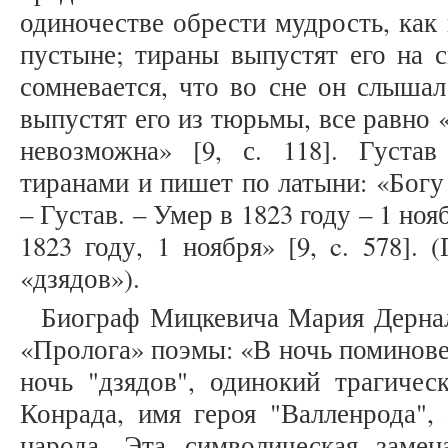
одиночестве обрести мудрость, как
пустыне; тираны выпустят его на 
сомневается, что во сне он слышал
выпустят его из тюрьмы, все равно 
невозможна» [9, с. 118]. Густа
тиранами и пишет по латыни: «Бог
– Густав. – Умер в 1823 году – 1 ноя
1823 году, 1 ноября» [9, c. 578].
«дзядов»).
Биограф Мицкевича Мария Дернал
«Пролога» поэмы: «В ночь поминов
ночь "дзядов", одинокий трагичес
Конрада, имя героя "Валленрода", 
народа. Эта символическая заме