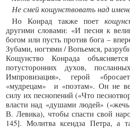
Не смей кощунствовать над имен
кощунс
Но Конрад также поет
другими словами: «И песня к вели
богом или пусть против бога – впер
Зубами, ногтями / Вопьемся, разрубим
Кощунство Конрада объясняетс
потусторонних духов, посланны
Импровизация», герой «бросае
«мудрецам» и «поэтам». Он не в
силу их песнопений («Что песнотвор
власти над «душами людей» («жечь
В. Левика), чтобы спасти свой наро
145]. Молитва ксендза Петра, а 