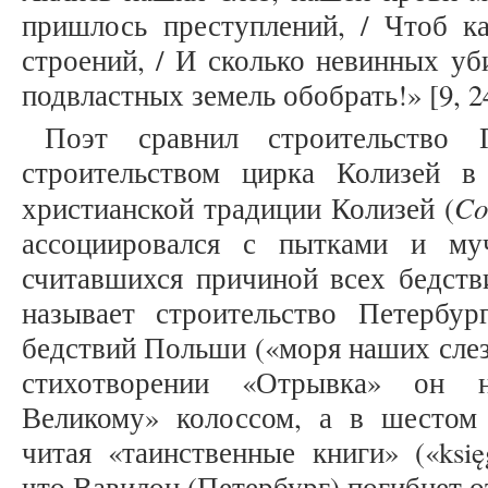
пришлось преступлений, / Чтоб к
строений, / И сколько невинных уби
подвластных земель обобрать!» [9, 2
Поэт сравнил строительство
строительством цирка Колизей 
Co
христианской традиции Колизей (
ассоциировался с пытками и му
считавшихся причиной всех бедств
называет строительство Петербу
бедствий Польши («моря наших слез 
стихотворении «Отрывка» он н
Великому» колоссом, а в шестом
читая «таинственные книги» («księg
что Вавилон (Петербург) погибнет о