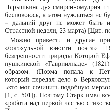
Нарышкина дух смиренномудрия и те
беспокоюсь, в этом нуждаться не б
– дальний друг не может быть и
Страстной недели, 23 марта) [Цит. по
Можно привести и другие пр
«богохульной юности поэта» [1
безгрешности природы Которой Ефр
пушкинской «Гавриилиаде» (1821
образом. (Поэма попала к Пете
который передал дело в Верховну
«кто мог сочинить подобную мерзос
[1, с. 501]). Поэтому Старк имел в
«работа над первой частью стихотв