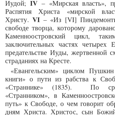
IV
Иудой;
– «Мирская власть», п
Распятия Христа «мирской влас
VI
Христу.
– «Из [VI] Пиндемонти
свободе творца, которому дарован
Каменноостровский цикл, так
заключительных частях четырех 
предательстве Иуды, жертвенной с
страданиях на Кресте.
«Евангельским» циклом Пушкин
книги» о пути из рабства к Сво
«Страннике» (1835). По ср
«Странником», в Каменноостровс
путь» к Свободе, о чем говорит о
дням Христа. Христос, сын Божи