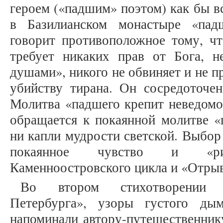
героем («падшим» поэтом) как бы в
в Базилианском монастыре «пад
говорит противоположное тому, чт
требует никаких прав от Бога, н
душами», никого не обвиняет и не п
убийству тирана. Он сосредоточе
Молитва «падшего крепит неведомо
обращается к покаянной молитве «
ни капли мудрости светской. Выбор
покаянное чувство и «римс
Каменноостровского цикла и «Отрыв
Во втором стихотворении 
Петербурга», узоры густого ды
напоминали автору-путешественник