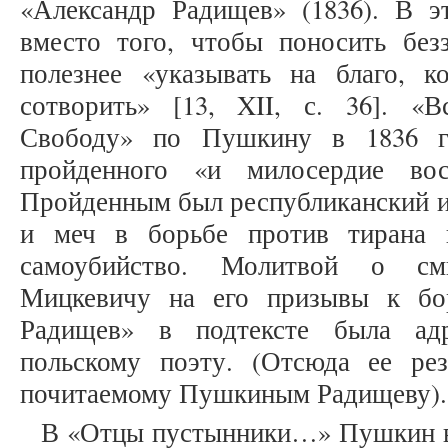
«Александр Радищев» (1836). В эт
вместо того, чтобы поносить без
полезнее «указывать на благо, к
сотворить» [13, XII, с. 36]. «
Свободу» по Пушкину в 1836 г.
пройденного «и милосердие восп
Пройденным был республиканский и
и меч в борьбе против тирана 
самоубийство. Молитвой о см
Мицкевичу на его призывы к бор
Радищев» в подтексте была адр
польскому поэту. (Отсюда ее р
почитаемому Пушкиным Радищеву
В «Отцы пустынники…» Пушкин в