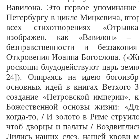
Вавилона. Это первое упоминани
Петербургу в цикле Мицкевича, вто
всех стихотворениях «Отрывк
изображен, как «Вавилон» – а
безнравственности и беззакон
Откровения Иоанна Богослова. («Жи
роскоши блудодействуют царь земно
24]). Опираясь на идею богоизб
основных идей в книгах Ветхого З
создание «Петровской империи», к
Божественной основы жизни: «Дл
когда-то, / И золото в Риме струило
чтоб дворцы и палаты / Воздвиглись
Лились наших слез, нашей крови м