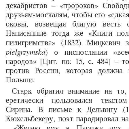
декабристов – «пророков» Свобо
друзьям-москалям, чтобы его «едкая
оковы, возвещая благую весть о
Написанные тогда же «Книги пол
пилигримства» (1832) Мицкевич 
pielgrzymska
) о ниспослании «вс
народов» [Цит. по: 15, с. 484] – т
против России, которая должна
Польши.
Старк обратил внимание на то
еретически пользовался тексто
Сирина. В письме к Дельвигу (1
Кюхельбекеру, поэт пародировал на
«Желаю ему в Париже дух цел