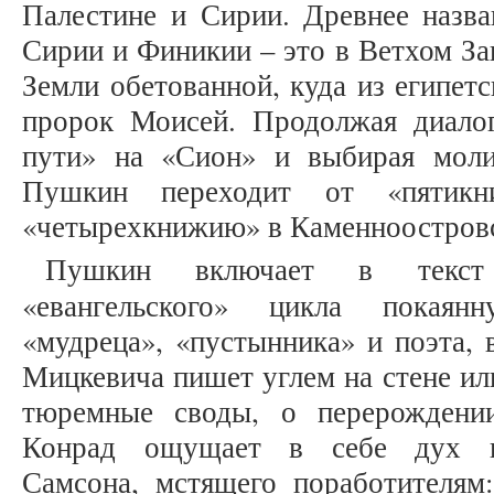
Палестине и Сирии. Древнее назва
Сирии и Финикии – это в Ветхом За
Земли обетованной, куда из египетс
пророк Моисей. Продолжая диало
пути» на «Сион» и выбирая моли
Пушкин переходит от «пятикн
«четырехкнижию» в Каменноостров
Пушкин включает в текст 
«евангельского» цикла покаян
«мудреца», «пустынника» и поэта, 
Мицкевича пишет углем на стене и
тюремные своды, о перерождени
Конрад ощущает в себе дух вет
Самсона, мстящего поработителя