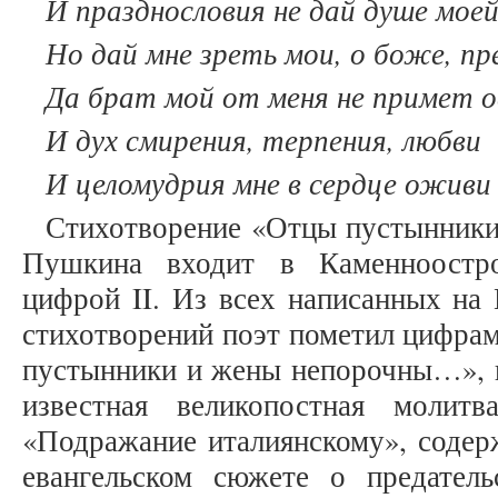
И празднословия не дай душе моей
Но дай мне зреть мои, о боже, пр
Да брат мой от меня не примет о
И дух смирения, терпения, любви
И целомудрия мне в сердце оживи
Стихотворение «Отцы пустынник
Пушкина входит в Каменноостр
цифрой II. Из всех написанных на 
стихотворений поэт пометил цифрам
пустынники и жены непорочны…», в
известная великопостная моли
«Подражание италиянскому», содер
евангельском сюжете о предател