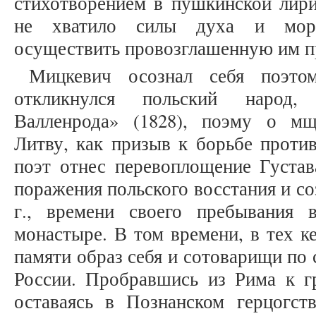
стихотворением в пушкинской лири
не хватило силы духа и мора
осуществить провозглашенную им п
Мицкевич осознал себя поэтом
откликнулся польский народ,
Валленрода» (1828), поэму о мщ
Литву, как призыв к борьбе проти
поэт отнес перевоплощение Густав
поражения польского восстания и соз
г., времени своего пребывания 
монастыре. В том времени, в тех к
памяти образ себя и сотоварищи по
России. Пробравшись из Рима к г
оставаясь в Познанском герцогст