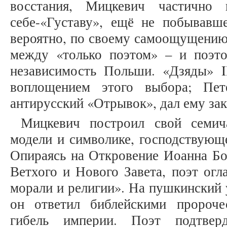
восстания, Мицкевич частично
себе-«Густаву», ещё не побывавш
вероятно, по своему самоощущению
между «только поэтом» – и поэт
независимость Польши. «Дзяды» I
воплощением этого выбора; Пет
антирусский «Отрывок», дал ему за
Мицкевич построил свой семич
модели и символике, господствующе
Опираясь на Откровение Иоанна Бог
Ветхого и Нового Завета, поэт огл
морали и религии». На пушкинский 
он ответил библейскими пророче
гибель империи. Поэт подтвер