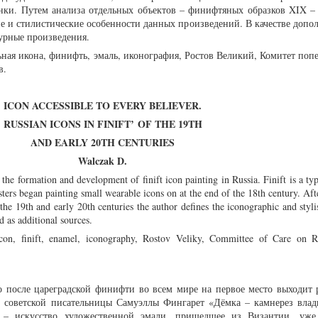
онки. Путем анализа отдельных объектов – финифтяных образков XIX –
ие и стилистические особенности данных произведений. В качестве допо
урные произведения.
ная икона, финифть, эмаль, иконография, Ростов Великий, Комитет поп
в.
ICON ACCESSIBLE TO EVERY BELIEVER.
RUSSIAN ICONS IN FINIFT’
OF THE 19TH
AND EARLY 20TH CENTURIES
Walczak D.
 the formation and development of finift icon painting in Russia. Finift is a type
ers began painting small wearable icons on at the end of the 18th century. Aft
the 19th and early 20th centuries the author defines the iconographic and stylis
d as additional sources.
con, finift, enamel, iconography, Rostov Veliky, Committee of Care on R
о после цареградской финифти во всем мире на первое место выходит р
е советской писательницы Самуэллы Фингарет «Дёмка – камнерез вла
ть – искусство художественной эмали, пришедшее из Византии, уж