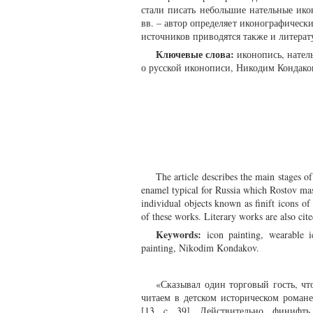
стали писать небольшие нательные ик
вв. – автор определяет иконографическ
источников приводятся также и литерат
Ключевые слова:
иконопись, натель
о русской иконописи, Никодим Кондако
The article describes the main stages of
enamel typical for Russia which Rostov mast
individual objects known as finift icons of 
of these works. Literary works are also cite
Keywords:
icon painting, wearable i
painting, Nikodim Kondakov.
«Сказывал один торговый гость, чт
читаем в детском историческом роман
[13, c. 39]. Действительно, финиф