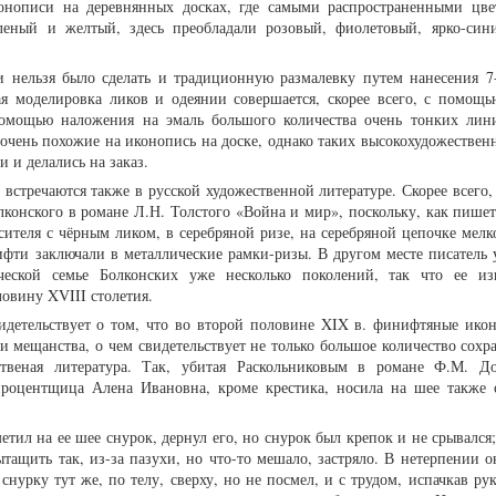
онописи на деревнянных досках, где самыми распространенными цв
еленый и желтый, здесь преобладали розовый, фиолетовый, ярко-син
и нельзя было сделать и традиционную размалевку путем нанесения 7
ая моделировка ликов и одеянии совершается, скорее всего, с помощ
помощью наложения на эмаль большого количества очень тонких лин
, очень похожие на иконопись на доске, однако таких высокохудожестве
 и делались на заказ.
стречаются также в русской художественной литературе. Скорее всего,
конского в романе Л.Н. Толстого «Война и мир», поскольку, как пишет 
ителя с чёрным ликом, в серебряной ризе, на серебряной цепочке мелк
нифти заключали в металлические рамки-ризы. В другом месте писатель 
ческой семье Болконских уже несколько поколений, так что ее из
ловину XVIII столетия.
видетельствует о том, что во второй половине XIX в. финифтяные ико
 и мещанства, о чем свидетельствует не только большое количество сох
твеная литература. Так, убитая Раскольниковым в романе Ф.М. До
процентщица Алена Ивановна, кроме крестика, носила на шее также 
метил на ее шее снурок, дернул его, но снурок был крепок и не срывался
тащить так, из-за пазухи, но что-то мешало, застряло. В нетерпении о
снурку тут же, по телу, сверху, но не посмел, и с трудом, испачкав ру