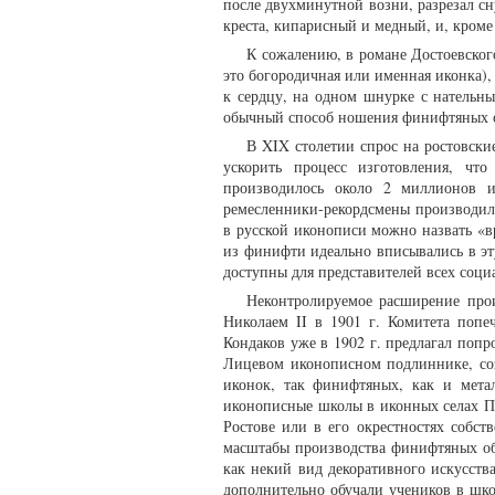
после двухминутной возни, разрезал сну
креста, кипарисный и медный, и, кроме 
К сожалению, в романе Достоевског
это богородичная или именная иконка),
к сердцу, на одном шнурке с нательн
обычный способ ношения финифтяных о
В XIX столетии спрос на ростовск
ускорить процесс изготовления, что
производилось около 2 миллионов и
ремесленники-рекордсмены производили 
в русской иконописи можно назвать «вр
из финифти идеально вписывались в э
доступны для представителей всех соци
Неконтролируемое расширение прои
Николаем II в 1901 г. Комитета попе
Кондаков уже в 1902 г. предлагал поп
Лицевом иконописном подлиннике, со
иконок, так финифтяных, как и метал
иконописные школы в иконных селах Па
Ростове или в его окрестностях собс
масштабы производства финифтяных обр
как некий вид декоративного искусств
дополнительно обучали учеников в шко