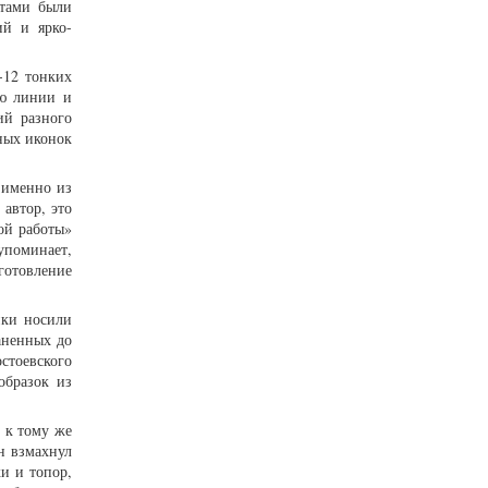
етами были
ий и ярко-
-12 тонких
ью линии и
ий разного
нных иконок
 именно из
автор, это
ой работы»
упоминает,
готовление
нки носили
раненных до
стоевского
образок из
; к тому же
н взмахнул
ки и топор,