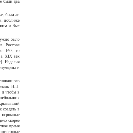
ке были два
е, была ли
ой, поближе
аким и был
нужно было
 в Ростове
о 160, то
а, XIX век
9]. Изделия
опулярны и
снованного
демик Н.П.
 и чтобы в
 небольших
ткрывавший
 создать в
а огромные
ело скорее
ткое время
финифтяные