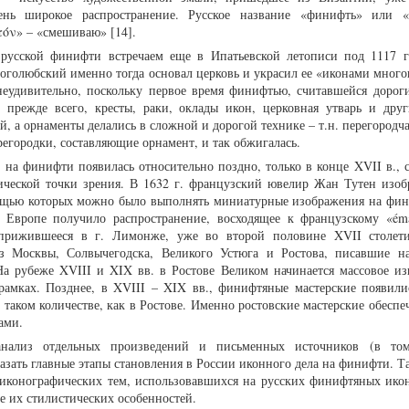
ень широкое распространение. Русское название «финифть» или «
τόν» – «смешиваю» [14].
русской финифти встречаем еще в Ипатьевской летописи под 1117 г
оголюбский именно тогда основал церковь и украсил ее «иконами много
 неудивительно, поскольку первое время финифтью, считавшейся дорог
 прежде всего, кресты, раки, оклады икон, церковная утварь и дру
й, а орнаменты делались в сложной и дорогой технике – т.н. перегородч
регородки, составляющие орнамент, и так обжигалась.
 на финифти появилась относительно поздно, только в конце XVII в., с
нической точки зрения. В 1632 г. французский ювелир Жан Тутен изоб
ощью которых можно было выполнять миниатурные изображения на фини
 Европе получило распространение, восходящее к французскому «éma
о прижившееся в г. Лимонже, уже во второй половине XVII столет
из Москвы, Солвычегодска, Великого Устюга и Ростова, писавшие 
На рубеже XVIII и XIX вв. в Ростове Великом начинается массовое из
амках. Позднее, в XVIII – XIX вв., финифтяные мастерские появили
в таком количестве, как в Ростове. Именно ростовские мастерские обесп
ами.
 анализ отдельных произведений и письменных источников (в то
азать главные этапы становления в России иконного дела на финифти. Т
а иконографических тем, использовавшихся на русских финифтяных ико
ие их стилистических особенностей.