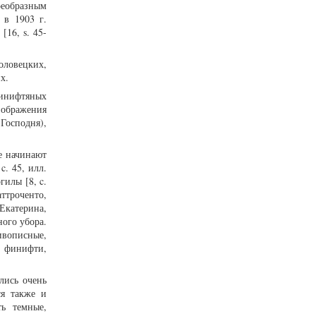
оеобразным
 в 1903 г.
16, s. 45-
ловецких,
х.
финифтяных
зображения
Господня),
е начинают
. 45, илл.
гилы [8, c.
аттроченто,
Екатерина,
ого убора.
ивописные,
 финифти,
лись очень
ся также и
ь темные,