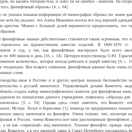
рок, не касаясь топором тела, и снял; он не ошибся – кошелек. На снур
того, финифтяный образок» [4, c. 64].
о не указана никакая информация об иконографии образка (не знаем даж
 но хотя бы указано, что Алена Ивановна носила его под верхней одежд
ым крестом. Можно с большой долей вероятности предположить, что т
бразков.
ие финифтяные иконки действительно становится таким огромным, что 
 отразилось на художестенном качестве изделий. В 1860-1870 гг.
конок в год, а так, как финифтяных мастерских было всего окол
по 600 иконок в день [16, s. 14]. Цитируя искусствоведа О.Ю. Тарасов
еменем количества», которое иногда работало в ущерб качеству [9, c. 1
ту тенденцию. Вне всякого сомнения, финифтяные иконки были очень п
альных слоев.
зводства икон в Ростове и в других центрах вызвало беспокойство о
чительства о русской иконописи. Управляющий делами Комитета, ака
робовать создать набор иконографических сюжетов для финифтяных икон,
зданном по инициативе данного учреждения, появились «образцы для
лических» [5, c. 54]. Однако здесь стоит заметить, что Комитет, о
лехе, Мстере, Холуе и Борисовке [1], никогда не предпринимал попыток
твенную школу иконописи на финифти. Очень похоже, что, несмотря н
азков в России, члены Комитета все-таки рассматривали финифтяное д
а, а не как «серьезный» вид иконописи. Технике финифти, правда, коро
лах Комитета, а в его иконной лавке в Санкт-Петербурге продавались 