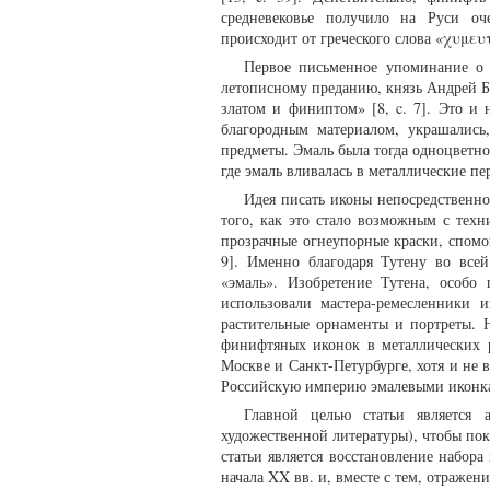
средневековье получило на Руси оч
происходит от греческого слова «χυμευ
Первое письменное упоминание о 
летописному преданию, князь Андрей Б
златом и финиптом» [8, c. 7]. Это и
благородным материалом, украшались,
предметы. Эмаль была тогда одноцветно
где эмаль вливалась в металлические пе
Идея писать иконы непосредственно
того, как это стало возможным с тех
прозрачные огнеупорные краски, спом
9]. Именно благодаря Тутену во всей
«эмаль». Изобретение Тутена, особ
использовали мастера-ремесленники 
растительные орнаменты и портреты. 
финифтяных иконок в металлических р
Москве и Санкт-Петурбурге, хотя и не 
Российскую империю эмалевыми иконк
Главной целью статьи является
художественной литературы), чтобы пок
статьи является восстановление набор
начала XX вв. и, вместе с тем, отражен