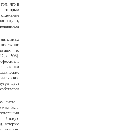
том, что в
некоторым
отдельные
миниатуры,
рованнной
 нательных
 постоянно
авшая, что
2, c. 306].
офессии, а
кие иконки
аллические
аллические
нутри цвет
обствовал
ом листе –
олжна была
неупорными
). Готовую
д, которую
к правило,