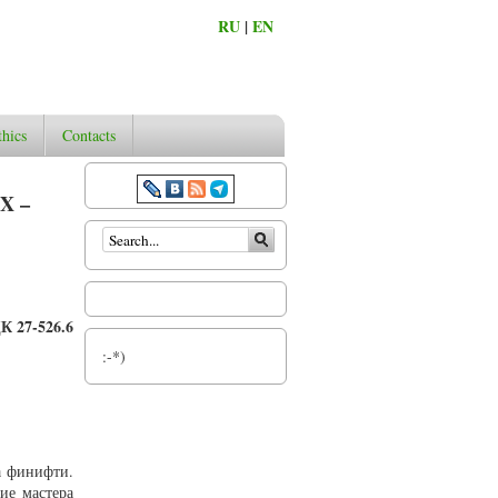
RU
|
EN
thics
Contacts
X –
Search form
К 27-526.6
:-*)
а финифти.
ие мастера