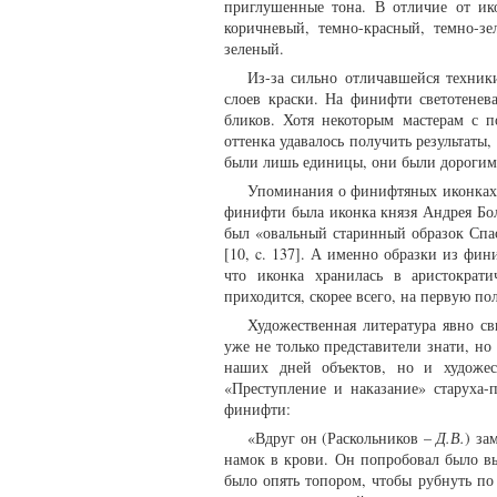
приглушенные тона. В отличие от ик
коричневый, темно-красный, темно-з
зеленый.
Из-за сильно отличавшейся техник
слоев краски. На финифти светотенев
бликов. Хотя некоторым мастерам с 
оттенка удавалось получить результаты
были лишь единицы, они были дорогими
Упоминания о финифтяных иконках в
финифти была иконка князя Андрея Бол
был «овальный старинный образок Спас
[10, c. 137]. А именно образки из фи
что иконка хранилась в аристократи
приходится, скорее всего, на первую по
Художественная литература явно с
уже не только представители знати, но
наших дней объектов, но и художес
«Преступление и наказание» старуха-
финифти:
«Вдруг он (Раскольников –
Д.В.
) за
намок в крови. Он попробовал было вы
было опять топором, чтобы рубнуть по 