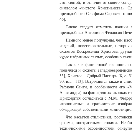
этот святой, в отличие от своего соп
символом «чистого Христианства». Сл
преподобного Серафима Саровского поя
46].
Также следует отметить иконки 
преподобных Антония и Феодосия Печер
Немного менее популярны, чем изоб
изделий, повествовательные, истори
сюжетов Воскресения Христова, двуна
чудес избранных святых, особенно свят
Так как в финифтяной иконописи о
появлятся и сюжеты западноевропейског
35], Христос – Добрый Пастырь [8, c. 5
90, илл. 113]. Встречаются также и сп
Рафаэля Санти, в особенности его «М
Александра) на финифтяных иконках из
Приходится согласиться с М.М. Федор
иконописные и графические изображ
обладающей собственными композицион
Что касается стилистики, ростовск
яркими, контрастными тонами. Необх
техническими особенностями огнеуп