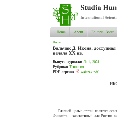
Studia Hum
International Scient
Home
About
Editorial Board
You are here
Home
Вальчак Д. Икона, доступна
начала XX вв.
Выпуск журнала:
№ 1, 2021
Рубрика:
Теология
PDF-версия:
walczak.pdf
ИК
Главной целью статьи является осв
Финифть – характерный для России ви