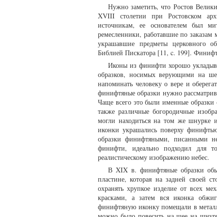
Нужно заметить, что Ростов Велики
XVIII столетии при Ростовском арх
источникам, ее основателем был ми
ремесленники, работавшие по заказам 
украшавшие предметы церковного об
Библией Пискатора [11, c. 199]. Финиф
Иконы из финифти хорошо укладыв
образков, носимых верующими на ше
напоминать человеку о вере и оберега
финифтяные образки нужно рассматриват
Чаще всего это были именные образки 
также различные богородичные изобр
могли находиться на том же шнурке и
иконки украшались поверху финифтью
образки финифтяными, писанными не
финифти, идеально подходил для то
реалистическому изображению небес.
В XIX в. финифтяные образки обы
пластине, которая на задней своей с
охранять хрупкое изделие от всех ме
красками, а затем вся иконка обжиг
финифтяную иконку помещали в металл
можно было повесить на шее на шнурке