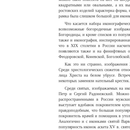
квадратными или овальными, а их выс
ростовских изделий характерна форма, 
рамка была слишком большой для иконки,
Что касается набора иконографиче
всевозможные богородичные изображе
Богородицы, и кроме списков из популя
также и иконография, инспирированная
что в XIX столетии в России насчиты
появляются также и на финифтяных о
Феодоровской, Коневской, Боголюбской,
Как это ни странно, изображения 
Среди христологических сюжетов отно
лица Христа на белом убрусе. Встреч
некоторых заменяли нательный крестик.
Среди святых, изображаемых на ик
Петр и Сергий Радонежский. Можно п
распространенными в России мужски
выступает вдобавок покровителем куп
правдоподобным, что большая популярн
покровитель врачей и помощник в утол
Аналогично и с иконками святой Варв
популярность иконок аскета XV в. свято