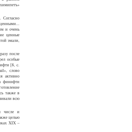
химипетъ»
. Согласно
ценными...
им и очень
гие ценные
атой эмали,
разу после
рел особые
фти [8, c.
il», слово
ия активно
на финифти
готовление
сь также в
ечивали всю
м числе и
акже целью
нках XIX –