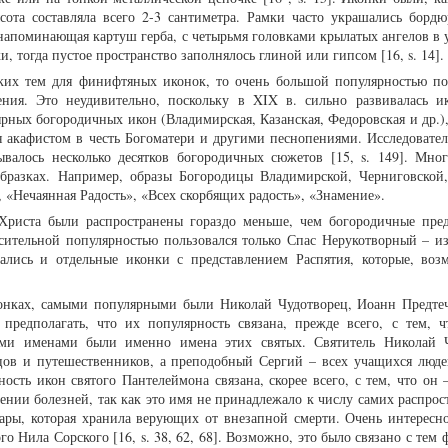
ота составляла всего 2-3 сантиметра. Рамки часто украшались бордю
напоминающая картуш герба, с четырьмя головками крылатых ангелов в у
 тогда пустое пространство заполнялось глиной или гипсом [16, s. 14].
ских тем для финифтяных иконок, то очень большой популярностью по
ния. Это неудивительно, поскольку в XIX в. сильно развивалась и
рных богородичных икон (Владимирская, Казанская, Федоровская и др.),
 акафистом в честь Богоматери и другими песнопениями. Исследовател
валось несколько десятков богородичных сюжетов [15, s. 149]. Мно
бразках. Например, образы Богородицы Владимирской, Черниговской,
 «Нечаянная Радость», «Всех скорбящих радость», «Знамение».
Христа были распространены гораздо меньше, чем богородичные пред
сительной популярностью пользовался только Спас Нерукотворный – и
ались и отдельные иконки с представлением Распятия, которые, воз
онках, самыми популярными были Николай Чудотворец, Иоанн Предтеч
редполагать, что их популярность связана, прежде всего, с тем, 
ми именами были именно имена этих святых. Святитель Николай Ч
цов и путешественников, а преподобный Сергий – всех учащихся люде
ость икон святого Пантелеймона связана, скорее всего, с тем, что он 
ении болезней, так как это имя не принадлежало к числу самих распрос
ары, которая хранила верующих от внезапной смерти. Очень интересно
го Нила Сорского [16, s. 38, 62, 68]. Возможно, это было связано с тем 