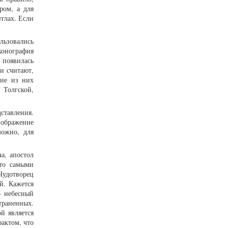
ром, а для
глах. Если
льзовались
конография
 появилась
и считают,
гие из них
 Толгской,
ставления.
зображение
можно, для
а, апостол
что самыми
удотворец
й. Кажется
– небесный
траненных.
й является
фактом, что