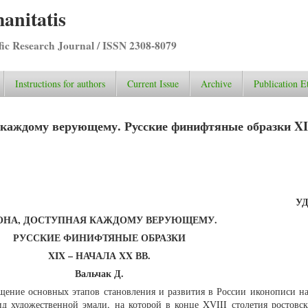
anitatis
ific Research Journal / ISSN 2308-8079
Instructions for authors
Current Issue
Archive
Publication E
я каждому верующему. Русские финифтяные образки XI
УД
ОНА, ДОСТУПНАЯ КАЖДОМУ ВЕРУЮЩЕМУ.
РУССКИЕ ФИНИФТЯНЫЕ ОБРАЗКИ
XIX
– НАЧАЛА
XX
ВВ.
Вальчак Д.
ещение основных этапов становления и развития в России иконописи н
д художественной эмали, на которой в конце XVIII столетия ростовск