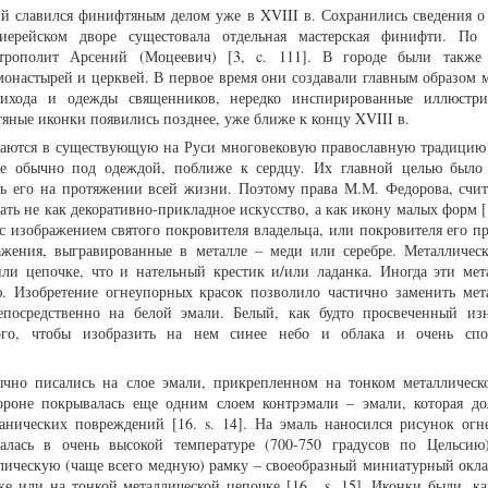
й славился финифтяным делом уже в XVIII в. Сохранились сведения о 
иерейском дворе сущестовала отдельная мастерская финифти. По 
трополит Арсений (Моцеевич) [3, c. 111]. В городе были также 
монастырей и церквей. В первое время они создавали главным образом 
ихода и одежды священников, нередко инспирированные иллюстри
тяные иконки появились позднее, уже ближе к концу XVIII в.
аются в существующую на Руси многовековую православную традицию
е обычно под одеждой, поближе к сердцу. Их главной целью было
ть его на протяжении всей жизни. Поэтому права М.М. Федорова, счит
ь не как декоративно-прикладное искусство, а как икону малых форм [1
с изображением святого покровителя владельца, или покровителя его пр
ажения, выгравированные в металле – меди или серебре. Металличес
ли цепочке, что и нательный крестик и/или ладанка. Иногда эти мет
. Изобретение огнеупорных красок позволило частично заменить мет
посредственно на белой эмали. Белый, как будто просвеченный из
го, чтобы изобразить на нем синее небо и облака и очень спос
чно писались на слое эмали, прикрепленном на тонком металлическ
тороне покрывалась еще одним слоем контрэмали – эмали, которая д
ханических повреждений [16. s. 14]. На эмаль наносился рисунок ог
алась в очень высокой температуре (700-750 градусов по Цельсию
ическую (чаще всего медную) рамку – своеобразный миниатурный окла
 или на тонкой металлической цепочке [16 , s. 15]. Иконки были, ка