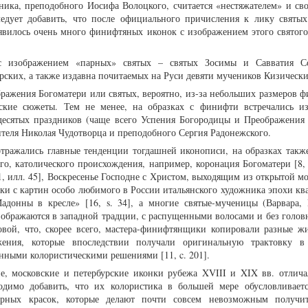
ерника, преподобного Иосифа Волоцкого, считается «нестяжателем» и св
едует добавить, что после официального причисления к лику святых
вилось очень много финифтяных иконок с изображением этого святого [
с изображением «парных» святых – святых Зосимы и Савватия Со
ских, а также издавна почитаемых на Руси девяти мучеников Кизически
ражения Богоматери или святых, вероятно, из-за небольших размеров 
ческие сюжеты. Тем не менее, на образках с финифти встречались и
десятых праздников (чаще всего Успения Богородицы и Преображения 
ителя Николая Чудотворца и преподобного Сергия Радонежского.
тражались главные тенденции тогдашней иконописи, на образках такж
о, католического происхождения, например, коронация Богоматери [8, c
1, илл. 45], Воскресенье Господне с Христом, выходящим из открытой мо
иски с картин особо любимого в России итальянского художника эпохи кв
адонны в кресле» [16, s. 34], а многие святые-мученицы (Варвара, 
ображаются в западной традции, с распущенными волосами и без головн
овой, что, скорее всего, мастера-финифтянщики копировали разные ж
ения, которые впоследствии получали оригинальную трактовку в
ными колористическими решениями [11, c. 201].
ие, московские и петербурские иконки рубежа XVIII и XIX вв. отлича
одимо добавить, что их колористика в большей мере обусловливает
орных красок, которые делают почти совсем невозможным получит