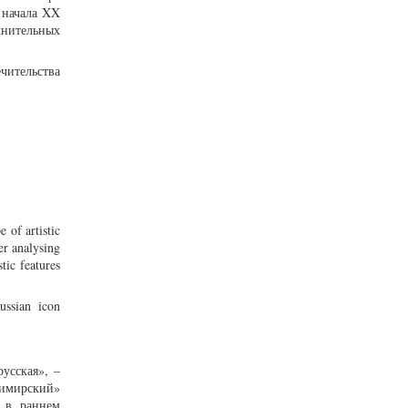
 начала XX
лнительных
ечительства
 of artistic
er analysing
tic features
ussian icon
усская», –
димирский»
е в раннем