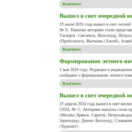
Read more
about Формирование осеннего
Вышел в свет очередной но
25 июля 2024 года вышел в свет летний
№ 2). Нашими авторами стали представ
Таганрог, Смоленск, Волгоград, Петроз
(Проболинго), Вьетнама (Ханой), Азер
Read more
about Вышел в свет очередно
Формирование летнего номе
1 мая 2024 года. Редакция и редакцион
сообщают о формировании летнего номе
Read more
about Формирование летнего 
Вышел в свет очередной но
25 апреля 2024 года вышел в свет весе
(2024, № 1). Авторами выпуска стали п
(Москва, Брянск, Саратов, Петрозаводс
Зерноград), Дании (Биллунд), Словаки
(Худжант).