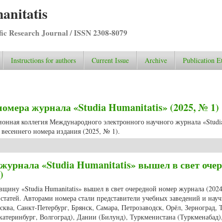
anitatis
ific Research Journal / ISSN 2308-8079
Instructions for authors
Current Issue
Archive
Publication E
мера журнала «Studia Humanitatis» (2025, № 1)
ционная коллегия Международного электронного научного журнала «Studi
весеннего номера издания (2025, № 1).
о номера журнала «Studia Humanitatis» (2025, № 1)
журнала «Studia Humanitatis» вышел в свет оче
)
вщину «Studia Humanitatis» вышел в свет очередной номер журнала (2024
статей. Авторами номера стали представители учебных заведений и нау
ква, Санкт-Петербург, Брянск, Самара, Петрозаводск, Орёл, Зерноград, Т
атеринбург, Волгоград), Дании (Билунд), Туркменистана (Туркменабад)