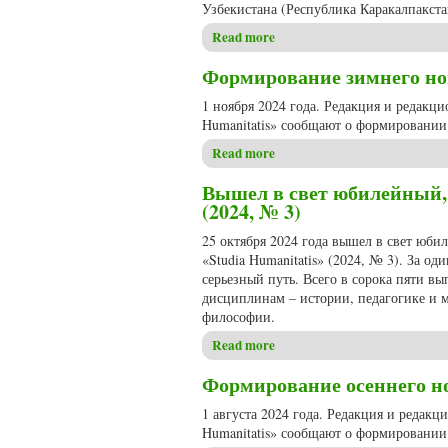
Узбекистана (Республика Каракалпакста
Read more
about В двенадцатую годовщи
Формирование зимнего ном
1 ноября 2024 года. Редакция и редакц
Humanitatis» сообщают о формировании 
Read more
about Формирование зимнего 
Вышел в свет юбилейный, 
(2024, № 3)
25 октября 2024 года вышел в свет юб
«Studia Humanitatis» (2024, № 3). За о
серьезный путь. Всего в сорока пяти в
дисциплинам – истории, педагогике и м
философии.
Read more
about Вышел в свет юбилейны
Формирование осеннего ном
1 августа 2024 года. Редакция и редак
Humanitatis» сообщают о формировании 