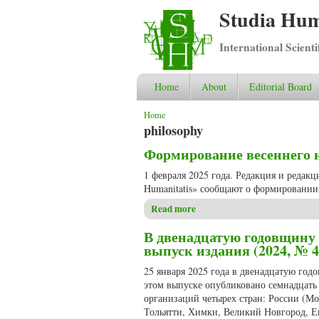
Studia Hum
International Scient
Home
About
Editorial Board
You are here
Home
philosophy
Формирование весеннего но
1 февраля 2025 года. Редакция и редак
Humanitatis» сообщают о формировании 
Read more
about Формирование весеннег
В двенадцатую годовщину 
выпуск издания (2024, № 4
25 января 2025 года в двенадцатую годо
этом выпуске опубликовано семнадцать 
организаций четырех стран: России (Мос
Тольятти, Химки, Великий Новгород, Ек