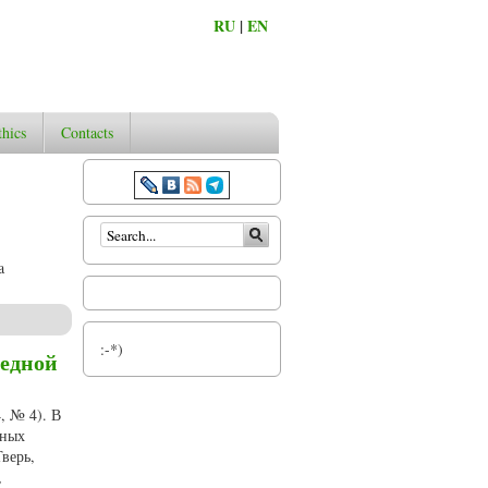
RU
|
EN
thics
Contacts
Search form
a
:-*)
редной
, № 4). В
чных
верь,
,