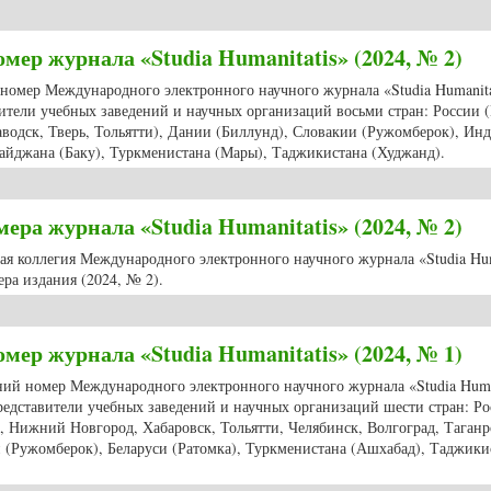
 номера журнала «Studia Humanitatis» (2024, № 3)
мер журнала «Studia Humanitatis» (2024, № 2)
 номер Международного электронного научного журнала «Studia Humanitat
ители учебных заведений и научных организаций восьми стран: России 
аводск, Тверь, Тольятти), Дании (Биллунд), Словакии (Ружомберок), Ин
байджана (Баку), Туркменистана (Мары), Таджикистана (Худжанд).
й номер журнала «Studia Humanitatis» (2024, № 2)
ра журнала «Studia Humanitatis» (2024, № 2)
ная коллегия Международного электронного научного журнала «Studia Hum
ра издания (2024, № 2).
номера журнала «Studia Humanitatis» (2024, № 2)
мер журнала «Studia Humanitatis» (2024, № 1)
нний номер Международного электронного научного журнала «Studia Huma
редставители учебных заведений и научных организаций шести стран: Р
к, Нижний Новгород, Хабаровск, Тольятти, Челябинск, Волгоград, Таганр
и (Ружомберок), Беларуси (Ратомка), Туркменистана (Ашхабад), Таджики