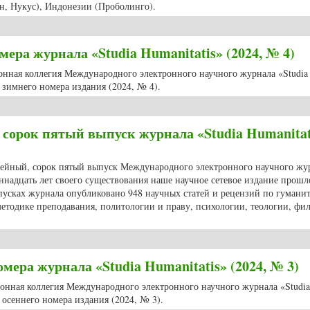
н, Нукус), Индонезии (Проболинго).
ну журнала «Studia Humanitatis» вышел в свет очередной выпуск издания 
ера журнала «Studia Humanitatis» (2024, № 4)
ионная коллегия Международного электронного научного журнала «Studia
зимнего номера издания (2024, № 4).
номера журнала «Studia Humanitatis» (2024, № 4)
сорок пятый выпуск журнала «Studia Humanitat
илейный, сорок пятый выпуск Международного электронного научного жу
диннадцать лет своего существования наше научное сетевое издание прошл
ыпусках журнала опубликовано 948 научных статей и рецензий по гуман
етодике преподавания, политологии и праву, психологии, теологии, фи
й, сорок пятый выпуск журнала «Studia Humanitatis» (2024, № 3)
ера журнала «Studia Humanitatis» (2024, № 3)
ционная коллегия Международного электронного научного журнала «Studia
осеннего номера издания (2024, № 3).