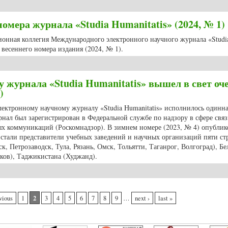
й номер журнала «Studia Humanitatis» (2024, № 1)
мера журнала «Studia Humanitatis» (2024, № 1)
ционная коллегия Международного электронного научного журнала «Studi
весеннего номера издания (2024, № 1).
о номера журнала «Studia Humanitatis» (2024, № 1)
 журнала «Studia Humanitatis» вышел в свет оч
)
ектронному научному журналу «Studia Humanitatis» исполнилось одинна
рнал был зарегистрирован в Федеральной службе по надзору в сфере связ
х коммуникаций (Роскомнадзор). В зимнем номере (2023, № 4) опублик
 стали представители учебных заведений и научных организаций пяти ст
к, Петрозаводск, Тула, Рязань, Омск, Тольятти, Таганрог, Волгоград), Бе
ков), Таджикистана (Худжанд).
ину журнала «Studia Humanitatis» вышел в свет очередной выпуск издания
2
vious
1
3
4
5
6
7
8
9
…
next ›
last »