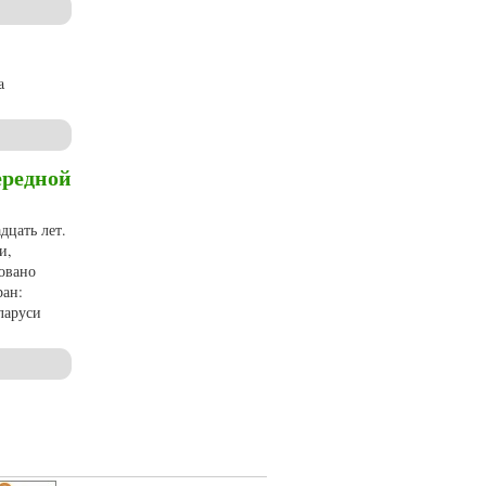
a
ередной
дцать лет.
и,
овано
ран:
ларуси
 (2023, № 4)