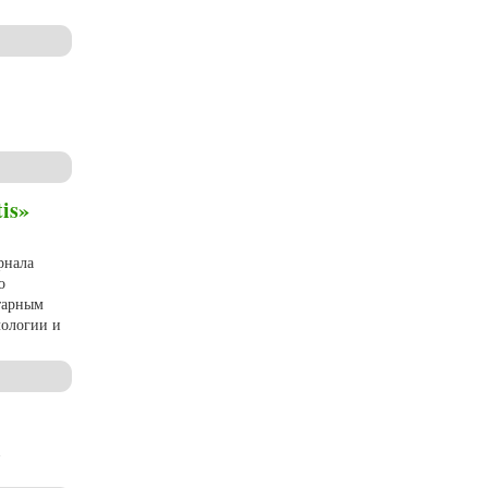
(2024, № 4)
is»
рнала
о
итарным
лологии и