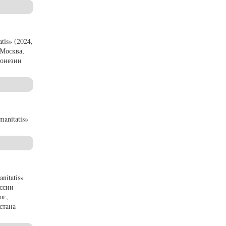
is» (2024,
(Москва,
донезии
anitatis»
nitatis»
оссии
ог,
стана