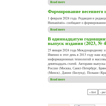
Read more
about Вышел в свет очередно
Формирование весеннего но
1 февраля 2024 года. Редакция и редак
Humanitatis» сообщают о формировании 
Read more
about Формирование весеннег
В одиннадцатую годовщину
выпуск издания (2023, № 4
25 января 2024 года Международному эл
Именно в этот день в 2013 году наш жу
информационных технологий и массовы
девятнадцать статей. Авторами выпуска
России (Москва, Санкт-Петербург, Брянс
(Минск), Дании (Билунд), Польши (Кра
Read more
about В одиннадцатую годовщ
Pages
« first
‹ pre