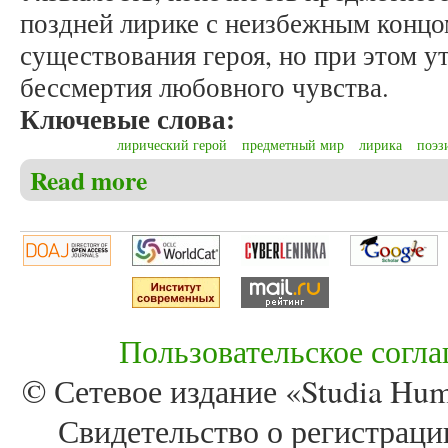
поздней лирике с неизбежным концо
существования героя, но при этом у
бессмертия любовного чувства.
Ключевые слова:
лирический герой
предметный мир
лирика
поэз
Read more
about Байрамова К.А. Категории лирического геро
Августе»): особенности взаимодействия
Пользовательское согл
© Сетевое издание «Studia Huma
Свидетельство о регистра