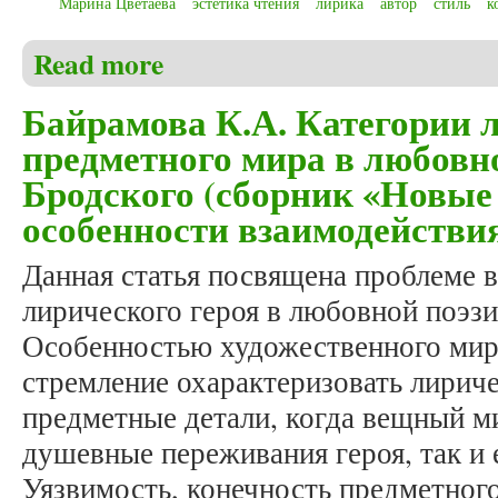
Марина Цветаева
эстетика чтения
лирика
автор
стиль
к
Read more
about Безруков А.Н., Саликаева Д.Е. Время-вечн
Байрамова К.А. Категории л
предметного мира в любовн
Бродского (сборник «Новые 
особенности взаимодействи
Данная статья посвящена проблеме 
лирического героя в любовной поэзи
Особенностью художественного мир
стремление охарактеризовать лириче
предметные детали, когда вещный м
душевные переживания героя, так и
Уязвимость, конечность предметного