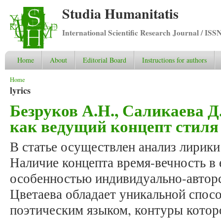
Studia Humanitatis
International Scientific Research Journal / ISS
Home
About
Editorial Board
Instructions for authors
You are here
Home
lyrics
Безруков А.Н., Саликаева Д
как ведущий концепт стил
В статье осуществлен анализ лирик
Наличие концепта время-вечность в 
особенностью индивидуально-авторс
Цветаева обладает уникальной спос
поэтическим языком, контуры кото