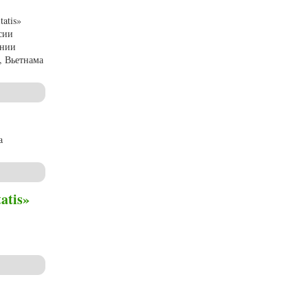
atis»
сии
ании
, Вьетнама
a
atis»