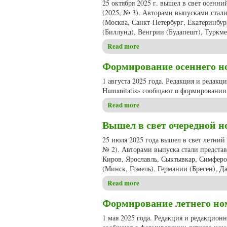
25 октября 2025 г. вышел в свет осенн
(2025, № 3). Авторами выпусками стали
(Москва, Санкт-Петербург, Екатеринбур
(Биллунд), Венгрии (Будапешт), Туркме
Read more
about Вышел в свет очередно
Формирование осеннего ном
1 августа 2025 года. Редакция и редак
Humanitatis» сообщают о формировании 
Read more
about Формирование осеннего
Вышел в свет очередной но
25 июля 2025 года вышел в свет летний
№ 2). Авторами выпуска стали представ
Киров, Ярославль, Сыктывкар, Симфероп
(Минск, Гомель), Германии (Бресен), Д
Read more
about Вышел в свет очередно
Формирование летнего номе
1 мая 2025 года. Редакция и редакцион