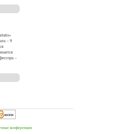
tatis»
ата – 9
ся
инается
фессора –
рофессора А.М. Камчатнова