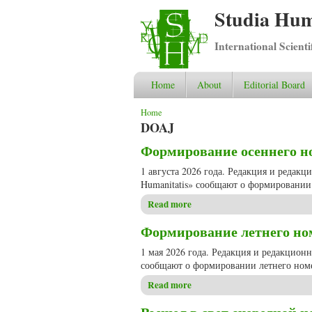
Studia Hum
International Scient
Home
About
Editorial Board
You are here
Home
DOAJ
Формирование осеннего ном
1 августа 2026 года. Редакция и редак
Humanitatis» сообщают о формировании 
Read more
about Формирование осеннего
Формирование летнего номе
1 мая 2026 года. Редакция и редакцион
сообщают о формировании летнего номе
Read more
about Формирование летнего 