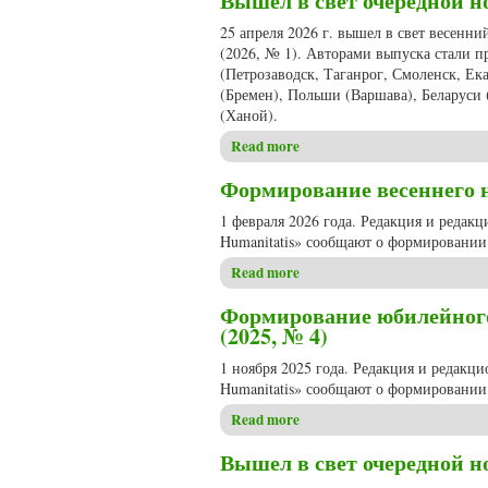
Вышел в свет очередной но
25 апреля 2026 г. вышел в свет весенн
(2026, № 1). Авторами выпуска стали п
(Петрозаводск, Таганрог, Смоленск, Ек
(Бремен), Польши (Варшава), Беларуси
(Ханой).
Read more
about Вышел в свет очередно
Формирование весеннего но
1 февраля 2026 года. Редакция и редак
Humanitatis» сообщают о формировании 
Read more
about Формирование весеннег
Формирование юбилейного,
(2025, № 4)
1 ноября 2025 года. Редакция и редакц
Humanitatis» сообщают о формировании 
Read more
about Формирование юбилейно
Вышел в свет очередной но