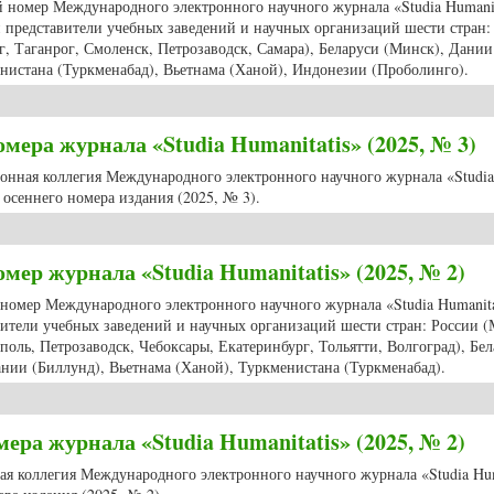
ий номер Международного электронного научного журнала «Studia Humanit
 представители учебных заведений и научных организаций шести стран:
г, Таганрог, Смоленск, Петрозаводск, Самара), Беларуси (Минск), Дании
нистана (Туркменабад), Вьетнама (Ханой), Индонезии (Проболинго).
й номер журнала «Studia Humanitatis» (2025, № 3)
ера журнала «Studia Humanitatis» (2025, № 3)
ционная коллегия Международного электронного научного журнала «Studia
осеннего номера издания (2025, № 3).
 номера журнала «Studia Humanitatis» (2025, № 3)
мер журнала «Studia Humanitatis» (2025, № 2)
 номер Международного электронного научного журнала «Studia Humanitat
ители учебных заведений и научных организаций шести стран: России (
оль, Петрозаводск, Чебоксары, Екатеринбург, Тольятти, Волгоград), Бе
ании (Биллунд), Вьетнама (Ханой), Туркменистана (Туркменабад).
й номер журнала «Studia Humanitatis» (2025, № 2)
ра журнала «Studia Humanitatis» (2025, № 2)
ная коллегия Международного электронного научного журнала «Studia Hum