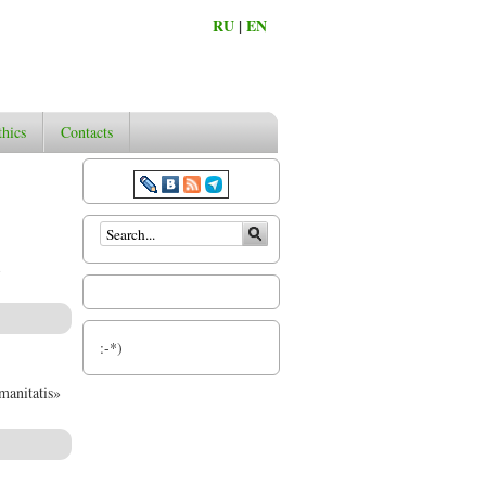
RU
|
EN
thics
Contacts
Search form
:-*)
anitatis»