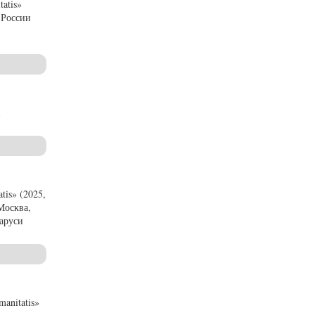
atis»
 России
is» (2025,
Москва,
ларуси
anitatis»