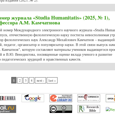
ра издания (2025, № 2).
номера журнала «Studia Humanitatis» (2025, № 2)
мер журнала «Studia Humanitatis» (2025, № 1),
ессора А.М. Камчатнова
ной номер Международного электронного научного журнала «Studia Humani
ыпуск, отечественную филологическую науку постигла невосполнимая утр
октор филологических наук Александр Михайлович Камчатнов – выдающий
, педагог, организатор и популяризатор науки. В этой связи выпуск нач
. Камчатнов", которую составляют материалы учеников выдающегося про
й и В.Ю. Венедиктова, посвященные оценке вклада ученого в развитие
о педагогических эрудиций и нравственных качеств.
й номер журнала «Studia Humanitatis» (2025, № 1), посвященный памяти п
1
2
3
4
next ›
last »