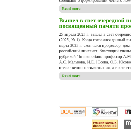
сообщают о формировании летнего номе
Read more
about Формирование летнего 
Вышел в свет очередной но
посвященный памяти проф
25 апреля 2025 г. вышел в свет очеред
(2025, № 1). Когда готовился данный в
марта 2025 г. скончался профессор, д
российский лингвист, блестящий ученый
рубрикой "In memoriam: профессор А.М
А.С. Мелькова, И.Е. Юсова, О.Б. Юсово
отечественного языкознания, а также ег
Read more
about Вышел в свет очередно
Pages