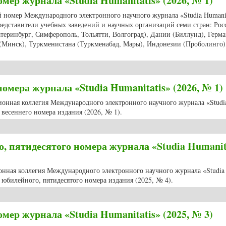
мер журнала «Studia Humanitatis» (2026, № 1)
ий номер Международного электронного научного журнала «Studia Humanit
редставители учебных заведений и научных организаций семи стран: Рос
атеринбург, Симферополь, Тольятти, Волгоград), Дании (Биллунд), Герм
 (Минск), Туркменистана (Туркменабад, Мары), Индонезии (Проболинго)
й номер журнала «Studia Humanitatis» (2026, № 1)
мера журнала «Studia Humanitatis» (2026, № 1)
ционная коллегия Международного электронного научного журнала «Studi
весеннего номера издания (2026, № 1).
о номера журнала «Studia Humanitatis» (2026, № 1)
 пятидесятого номера журнала «Studia Humanit
ионная коллегия Международного электронного научного журнала «Studia
юбилейного, пятидесятого номера издания (2025, № 4).
го, пятидесятого номера журнала «Studia Humanitatis» (2025, № 4)
мер журнала «Studia Humanitatis» (2025, № 3)