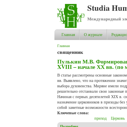
Studia Hum
Международный эле
Главная
О журнале
Редакцио
Вы здесь
Главная
священник
Пулькин М.В. Формирован
XVIII – начале ХХ вв. (п
В статье рассмотрены основные законо
вв. Выявлено, что на протяжении значи
выбора духовенства. Миряне имели под
решительно отстаивали свои законные 
Начиная с первых десятилетий XIX в. 
назначение церковников в приходы без
собой заметные возможности всесторон
Ключевые слова:
приход
Церковь
Подробнее
о Пулькин М.В. Формировани