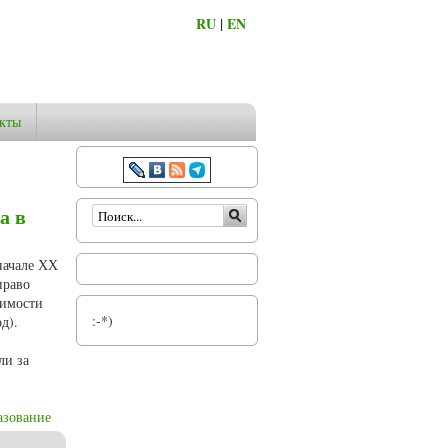
RU
|
EN
кты
Форма поиска
а в
начале ХХ
право
димости
:-*)
д).
ли за
азование
по материалам Олонецкой епархии)