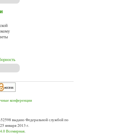
и
ской
окому
веты
борность
о источника)
7-52598 выдано Федеральной службой по
5 января 2013 г.
 4.0 Всемирная
.