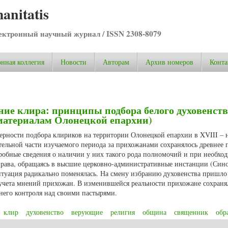
anitatis
ктронный научный журнал / ISSN 2308-8079
нная коллегия
Новости
Авторам
Архив номеров
Конта
ие клира: принципы подбора белого духовенств
о материалам Олонецкой епархии)
мерности подбора клириков на территории Олонецкой епархии в XVIII – 
тельной части изучаемого периода за прихожанами сохранялось древнее 
робные сведения о наличии у них такого рода полномочий и при необхо
права, обращаясь в высшие церковно-административные инстанции (Сино
ситуация радикально поменялась. На смену избранию духовенства пришло
 учета мнений прихожан. В изменившейся реальности прихожане сохраня
него контроля над своими пастырями.
клир
духовенство
верующие
религия
община
священник
обр
е клира: принципы подбора белого духовенства в XVIII – начале ХХ вв. (