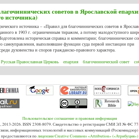
благочиннических советов в Ярославской епархи
о источника)
рического источника – «Правил для благочиннических советов в Ярослав
зданного в 1903 г. ограниченным тиражом, а потому малодоступного шир
Подготовлена историческая справка и комментарии; благочиннические со
го самоуправления, выполнявшие функции суда первой инстанции при
реди духовенства и споров гражданско-правового характера.
Русская Православная Церковь
епархия
благочиннический совет
со
благочиннических советов в Ярославской епархии (публикация историческог
Пользовательское соглашение и правовая информация
s», 2013-2026. ISSN 2308-8079. Свидетельство о регистрации СМИ ЭЛ № ФС 7
 связи, информационных технологий и массовых коммуникаций (Роскомнадзор) 2
 предоставляются по
лицензии Creative Commons «Attribution» («Атрибуция»)