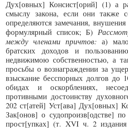
Дух[овных] Консист[орий] (1) а р
смыслу закона, если они также 
определяются замечания, внушения 
Рассмот
формулярный список; Б)
между членами причтов:
а) мал
братских доходов и пользован
недвижимою собственностью, а та
просьбы о вознаграждении за ущер
взыскание бесспорных долгов до 1
обидах и оскорблениях, несое
противными достоинству духовног
202 ст[атей] Уст[ава] Дух[овных] К
Зак[онов] о судопроизв[одстве] по
прост[упках] (т. XVI ч. 2 издания