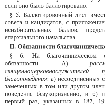
если оно было баллотировано.
§ 5. Баллотировочный лист вмес
совета и кандидатов, с приложени
неизбирательных баллов, предс
епархиального начальства.
II
. Обязанности благочинническо
§ 6. На благочинническом 
рас
обязанности: А)
священноцерковнослужителе
благоповедения
: а) несоединенных 
замеченных в том или другом член
поведение безукоризненно, и б) 
первый раз, указанных в 182, 192