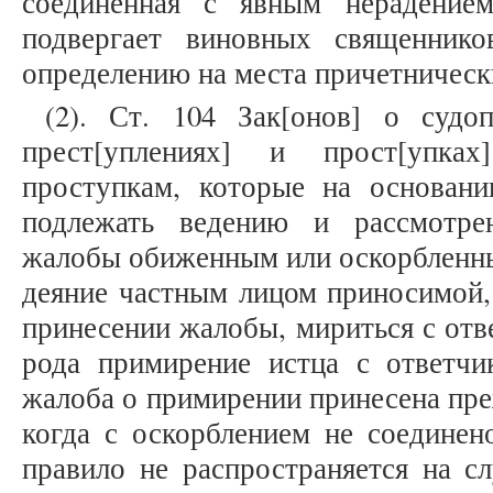
соединенная с явным нерадением
подвергает виновных священник
определению на места причетническ
(2). Ст. 104 Зак[онов] о судо
прест[уплениях] и прост[упка
проступкам, которые на основани
подлежать ведению и рассмотре
жалобы обиженным или оскорбленны
деяние частным лицом приносимой, 
принесении жалобы, мириться с отве
рода примирение истца с ответчи
жалоба о примирении принесена пре
когда с оскорблением не соединен
правило не распространяется на сл