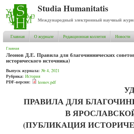
Studia Humanitatis
Международный электронный научный журнал
Главная
О журнале
Редакционная коллегия
Новости
Вы здесь
Главная
Леонов Д.Е. Правила для благочиннических совето
исторического источника)
Выпуск журнала:
№ 4, 2021
Рубрика:
История
PDF-версия:
leonov.pdf
УД
ПРАВИЛА ДЛЯ БЛАГОЧИН
В ЯРОСЛАВСКО
(ПУБЛИКАЦИЯ ИСТОРИЧЕ