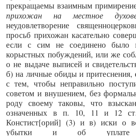
прекращаемы взаимным примирени
прихожан на местное духове
неудовлетворение священноцерко
просьб прихожан касательно совер
если с сим не соединено было 
корыстных побуждений, или же собл
о не выдаче выписей и свидетельст
б) на личные обиды и притеснения,
с тем, чтобы неправильно поступ
советом и внушением, без формальн
роду своему таковы, что взыск
означенных в п. 10, 11 и 12 ст
Констист[орий] (3) и в) иски о 
убытки и об уплате б