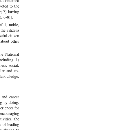
es contained
voted to the
y; 7) having
p. 6-8)].
hful, noble,
the citizens
eful citizen
 about other
he National
ncluding: 1)
ess, social,
ular and co-
, knowledge,
e and career
ng by doing.
periences for
 encouraging
ivities, the
y of leading
 a chance to