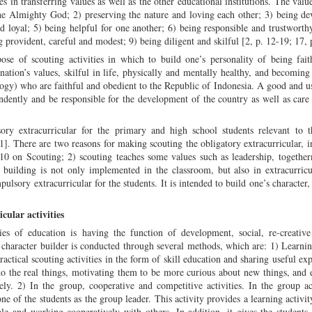
s in transferring values as well as the other educational institutions. The valu
 the Almighty God; 2) preserving the nature and loving each other; 3) being de
d loyal; 5) being helpful for one another; 6) being responsible and trustworth
 provident, careful and modest; 9) being diligent and skilful [2, p. 12-19; 17, 
ose of scouting activities in which to build one’s personality of being fait
 nation’s values, skilful in life, physically and mentally healthy, and becoming 
ology) who are faithful and obedient to the Republic of Indonesia. A good and us
ndently and be responsible for the development of the country as well as care
ory extracurricular for the primary and high school students relevant to t
 There are two reasons for making scouting the obligatory extracurricular, i
0 on Scouting; 2) scouting teaches some values such as leadership, togethern
 building is not only implemented in the classroom, but also in extracurric
pulsory extracurricular for the students. It is intended to build one’s character
cular activities
ties of education is having the function of development, social, re-creativ
e character builder is conducted through several methods, which are: 1) Learni
practical scouting activities in the form of skill education and sharing useful ex
do the real things, motivating them to be more curious about new things, and
ely. 2) In the group, cooperative and competitive activities. In the group act
ne of the students as the group leader. This activity provides a learning activit
le and working cooperatively with others. In addition, it gives the students