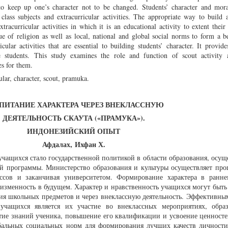
 to keep up one’s character not to be changed. Students’ character and mora
 class subjects and extracurricular activities. The appropriate way to build
extracurricular activities in which it is an educational activity to extent thei
lue of religion as well as local, national and global social norms to form a 
cular activities that are essential to building students’ character. It provid
e students. This study examines the role and function of scout activity a
es for them.
lar, character, scout, pramuka.
ПИТАНИЕ ХАРАКТЕРА ЧЕРЕЗ ВНЕКЛАССНУЮ
ДЕЯТЕЛЬНОСТЬ СКАУТА («ПРАМУКА»).
ИНДОНЕЗИЙСКИЙ ОПЫТ
Афдалах,
Ихфан Х.
учащихся стало государственной политикой в области образования, осущ
й программы. Министерство образования и культуры осуществляет проц
ассов и заканчивая университетом. Формирование характера в ранне
еизменность в будущем. Характер и нравственность учащихся могут быть
ия школьных предметов и через внеклассную деятельность. Эффективны
учащихся является их участие во внеклассных мероприятиях, образ
итие знаний ученика, повышение его квалификации и усвоение ценносте
бальных социальных норм для формирования лучших качеств личности