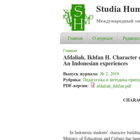
Studia Hum
Международный эле
Главная
О журнале
Редакцио
Вы здесь
Главная
Afdaliah, Ikhfan H. Character e
An Indonesian experiences
Выпуск журнала:
№ 2, 2019
Рубрика:
Педагогика и методика препо
PDF-версия:
afdaliah_ikhfan.pdf
CHARA
In Indonesia students’ character buildi
Ministry of Education and Culture has launc