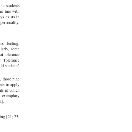
the students
in line with
ys exists in
personality.
rs’ feeling.
ilarly, some
at tolerance
y. Tolerance
ld students’
, those nine
nts to apply
nts in which
he exemplary
2].
ing [21; 23;