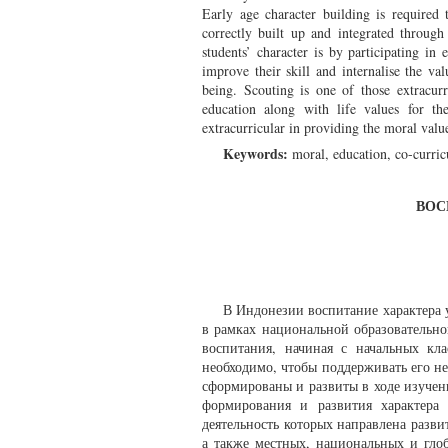
Early age character building is required
correctly built up and integrated through
students’ character is by participating in 
improve their skill and internalise the va
being. Scouting is one of those extracurri
education along with life values for th
extracurricular in providing the moral valu
Keywords:
moral, education, co-curricu
ВОС
В Индонезии воспитание характера 
в рамках национальной образовательно
воспитания, начиная с начальных кл
необходимо, чтобы поддерживать его н
сформированы и развиты в ходе изучен
формирования и развития характера 
деятельность которых направлена разв
а также местных, национальных и гло