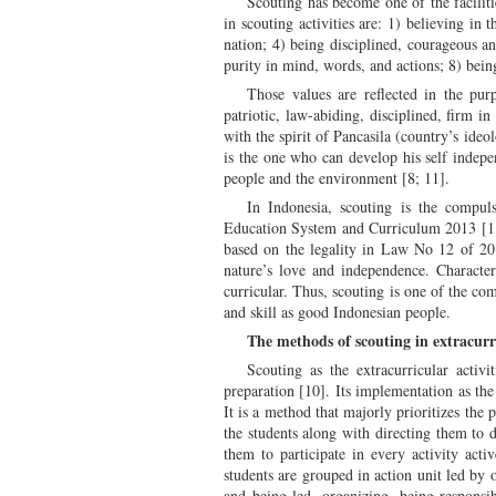
Scouting has become one of the facilitie
in scouting activities are: 1) believing in
nation; 4) being disciplined, courageous an
purity in mind, words, and actions; 8) being
Those values are reflected in the purp
patriotic, law-abiding, disciplined, firm in
with the spirit of Pancasila (country’s ide
is the one who can develop his self indepe
people and the environment [8; 11].
In Indonesia, scouting is the compuls
Education System and Curriculum 2013 [11].
based on the legality in Law No 12 of 201
nature’s love and independence. Character
curricular. Thus, scouting is one of the com
and skill as good Indonesian people.
The methods of scouting in extracurri
Scouting as the extracurricular activi
preparation [10]. Its implementation as th
It is a method that majorly prioritizes the 
the students along with directing them to 
them to participate in every activity activ
students are grouped in action unit led by o
and being led, organizing, being responsib