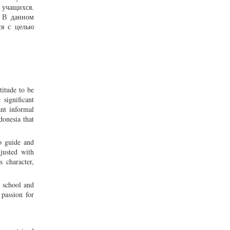
 учащихся.
. В данном
ся с целью
titude to be
significant
ant informal
donesia that
to guide and
justed with
s character,
e school and
 passion for