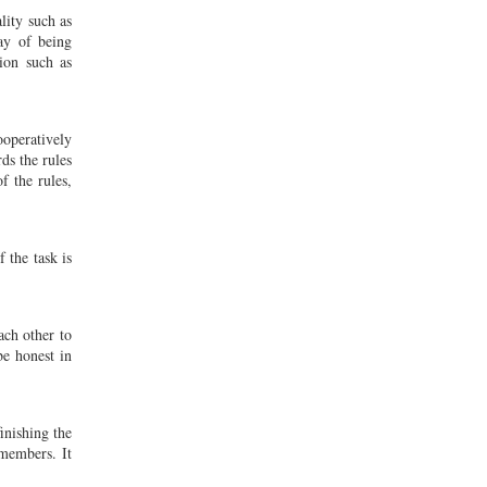
lity such as
way of being
ion such as
ooperatively
ds the rules
f the rules,
 the task is
ach other to
be honest in
inishing the
 members. It