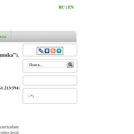
RU
|
EN
кты
ramuka”).
Форма поиска
1.213(594)
:-*)
 curriculum.
ities level.