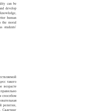
lity can be
 and develop
r knowledge,
better human
es the moral
s students’
ествляемой
есс такого
м возрасте
 правильно
м способом
овательная
й религии,
. Скаутинг