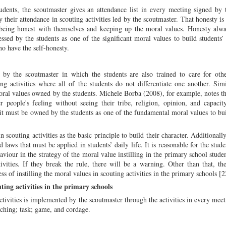
udents, the scoutmaster gives an attendance list in every meeting signed by 
their attendance in scouting activities led by the scoutmaster. That honesty is 
 being honest with themselves and keeping up the moral values. Honesty alwa
essed by the students as one of the significant moral values to build students’ 
o have the self-honesty.
 by the scoutmaster in which the students are also trained to care for othe
ing activities where all of the students do not differentiate one another. Sim
moral values owned by the students. Michele Borba (2008), for example, notes th
 people's feeling without seeing their tribe, religion, opinion, and capacit
e it must be owned by the students as one of the fundamental moral values to bui
 scouting activities as the basic principle to build their character. Additionally
 laws that must be applied in students’ daily life. It is reasonable for the stude
aviour in the strategy of the moral value instilling in the primary school stude
ctivities. If they break the rule, there will be a warning. Other than that, t
ss of instilling the moral values in scouting activities in the primary schools [2
ting activities in the primary schools
activities is implemented by the scoutmaster through the activities in every meet
rching; task; game, and cordage.