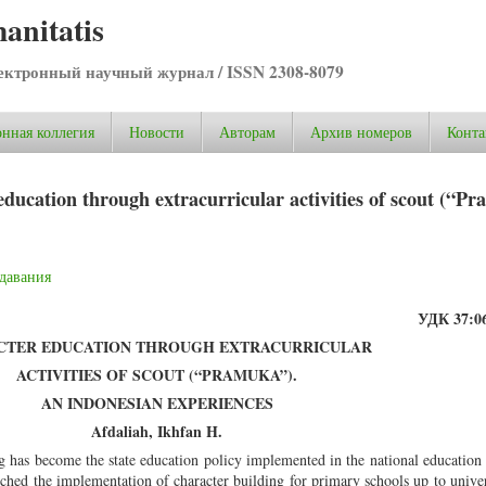
anitatis
ктронный научный журнал / ISSN 2308-8079
нная коллегия
Новости
Авторам
Архив номеров
Конта
ducation through extracurricular activities of scout (“P
давания
УДК 37:06
CTER EDUCATION THROUGH EXTRACURRICULAR
ACTIVITIES OF SCOUT (“PRAMUKA”).
AN INDONESIAN EXPERIENCES
Afdaliah, Ikhfan H.
ng has become the state education policy implemented in the national education
hed the implementation of character building for primary schools up to univers