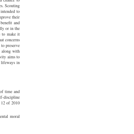
es. Scouting
 intended to
mprove their
 benefit and
ly or in the
e to make it
hat concerns
 to preserve
e along with
vity aims to
 lifeways in
 of time and
f-discipline
o 12 of 2010
mental moral