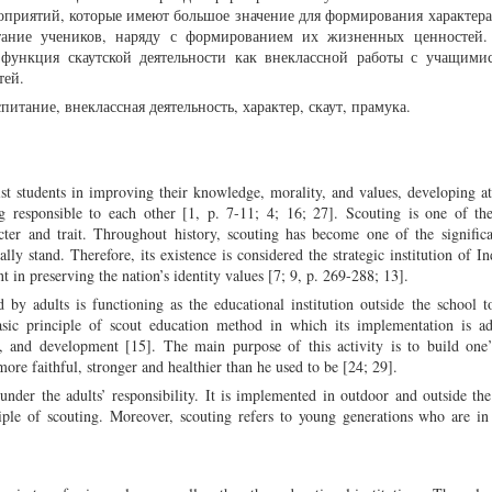
роприятий, которые имеют большое значение для формирования характера
итание учеников, наряду с формированием их жизненных ценностей
 функция скаутской деятельности как внеклассной работы с учащими
тей.
питание, внеклассная деятельность, характер, скаут, прамука.
sist students in improving their knowledge, morality, and values, developing at
 responsible to each other [1, p. 7-11; 4; 16; 27]. Scouting is one of the 
acter and trait. Throughout history, scouting has become one of the signific
ally stand. Therefore, its existence is considered the strategic institution of In
nt in preserving the nation’s identity values [7; 9, p. 269-288; 13].
 by adults is functioning as the educational institution outside the school 
sic principle of scout education method in which its implementation is ad
e, and development [15]. The main purpose of this activity is to build one’
 more faithful, stronger and healthier than he used to be [24; 29].
 under the adults’ responsibility. It is implemented in outdoor and outside th
iple of scouting. Moreover, scouting refers to young generations who are in