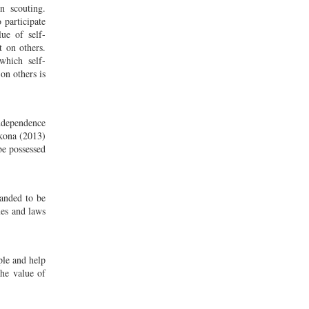
n scouting.
 participate
ue of self-
t on others.
which self-
on others is
independence
ckona (2013)
be possessed
manded to be
ues and laws
ople and help
The value of