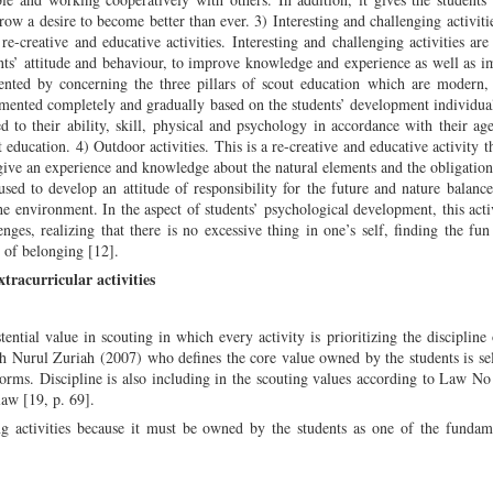
ow a desire to become better than ever. 3) Interesting and challenging activiti
re-creative and educative activities. Interesting and challenging activities are
ents’ attitude and behaviour, to improve knowledge and experience as well as i
emented by concerning the three pillars of scout education which are modern,
emented completely and gradually based on the students’ development individual
d to their ability, skill, physical and psychology in accordance with their ag
 education. 4) Outdoor activities. This is a re-creative and educative activity t
give an experience and knowledge about the natural elements and the obligation
used to develop an attitude of responsibility for the future and nature balanc
e environment. In the aspect of students’ psychological development, this acti
ges, realizing that there is no excessive thing in one’s self, finding the fun
e of belonging [12].
xtracurricular activities
tential value in scouting in which every activity is prioritizing the discipline
with Nurul Zuriah (2007) who defines the core value owned by the students is sel
orms. Discipline is also including in the scouting values according to Law N
law [19, p. 69].
ing activities because it must be owned by the students as one of the funda