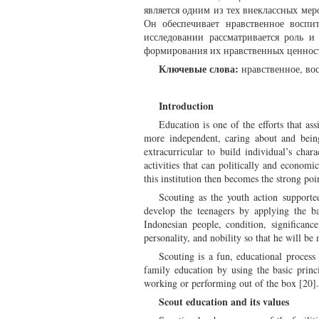
является одним из тех внеклассных ме
Он обеспечивает нравственное восп
исследовании рассматривается роль и
формирования их нравственных ценнос
Ключевые слова:
нравственное, вос
Introduction
Education is one of the efforts that as
more independent, caring about and being
extracurricular to build individual’s char
activities that can politically and economic
this institution then becomes the strong poi
Scouting as the youth action supported
develop the teenagers by applying the ba
Indonesian people, condition, significanc
personality, and nobility so that he will be
Scouting is a fun, educational process
family education by using the basic princ
working or performing out of the box [20].
Scout education and its values