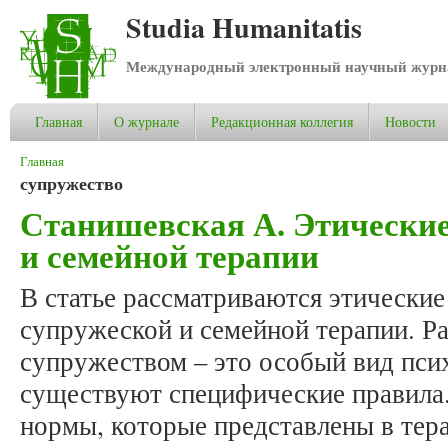
Studia Humanitatis
Международный электронный научный журнал
Главная
О журнале
Редакционная коллегия
Новости
Вы здесь
Главная
супружество
Станишевская А. Этически
и семейной терапии
В статье рассматриваются этически
супружеской и семейной терапии. Ра
супружеством – это особый вид псих
существуют специфические правила.
нормы, которые представлены в тер