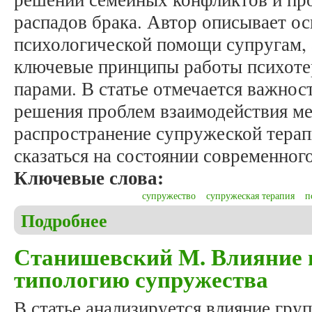
распадов брака. Автор описывает о
психологической помощи супругам, 
ключевые принципы работы психоте
парами. В статье отмечается важнос
решения проблем взаимодействия ме
распространение супружеской тера
сказаться на состоянии современног
Ключевые слова:
супружество
супружеская терапия
п
Подробнее
о Станишевская А. Супружеская терапия как пом
Станишевский М. Влияние 
типологию супружества
В статье анализируется влияние гру