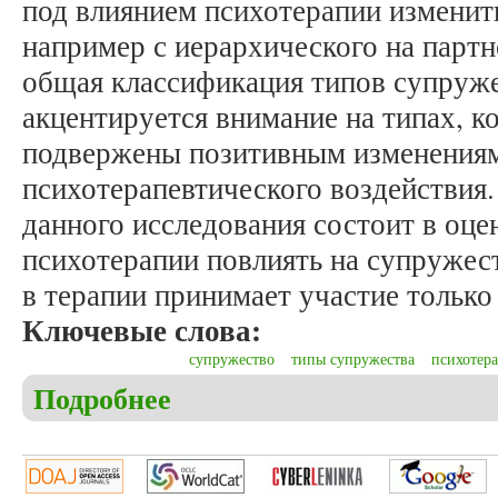
под влиянием психотерапии изменит
например с иерархического на партне
общая классификация типов супруже
акцентируется внимание на типах, к
подвержены позитивным изменениям 
психотерапевтического воздействия.
данного исследования состоит в оц
психотерапии повлиять на супружеств
в терапии принимает участие только
Ключевые слова:
супружество
типы супружества
психотер
Подробнее
о Станишевский М. Влияние психотерапии на ти