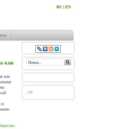
RU
|
EN
кты
Форма поиска
а как
де как
иальные
чи:
:-*)
вной
 и
ванию
общество