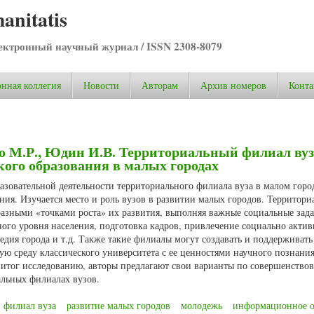
anitatis
ктронный научный журнал / ISSN 2308-8079
нная коллегия
Новости
Авторам
Архив номеров
Конта
о М.Р., Юдин И.В. Территориальный филиал вуз
кого образования в малых городах
разовательной деятельности территориального филиала вуза в малом горо
ания. Изучается место и роль вузов в развитии малых городов. Территор
разными «точками роста» их развития, выполняя важные социальные зада
ого уровня населения, подготовка кадров, привлечение социально акти
едия города и т.д. Также такие филиалы могут создавать и поддерживать
ю среду классического университета с ее ценностями научного познания
я итог исследованию, авторы предлагают свои варианты по совершенство
альных филиалах вузов.
филиал вуза
развитие малых городов
молодежь
информационное 