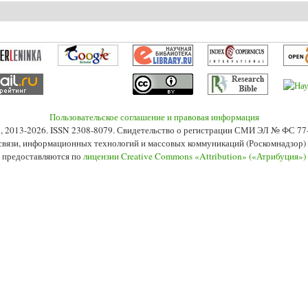
о М.Р., Юдин И.В. Территориальный филиал вуза как центр развития класс
Пользовательское соглашение и правовая информация
s», 2013-2026. ISSN 2308-8079. Свидетельство о регистрации СМИ ЭЛ № ФС 7
 связи, информационных технологий и массовых коммуникаций (Роскомнадзор) 2
 предоставляются по
лицензии Creative Commons «Attribution» («Атрибуция»)