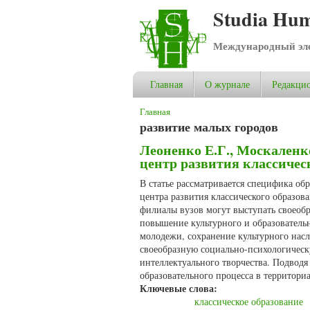
Studia Hum
Международный эле
Главная
О журнале
Редакцио
Вы здесь
Главная
развитие малых городов
Леоненко Е.Г., Москаленк
центр развития классичес
В статье рассматривается специфика об
центра развития классического образов
филиалы вузов могут выступать своеоб
повышение культурного и образовательн
молодежи, сохранение культурного насл
своеобразную социально-психологическу
интеллектуального творчества. Подвод
образовательного процесса в территори
Ключевые слова:
классическое образование