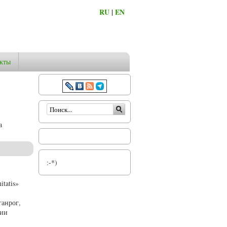
RU
|
EN
кты
Форма поиска
a
:-*)
tatis»
ганрог,
нии