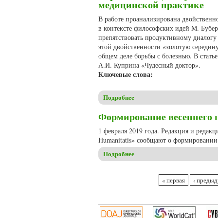
медицинской практике
В работе проанализирована двойственн
в контексте философских идей М. Бубе
препятствовать продуктивному диалогу
этой двойственности «золотую середину
общем деле борьбы с болезнью. В стать
А.И. Куприна «Чудесный доктор».
Ключевые слова:
Подробнее
о Королева Е.П., Хомутова 
Формирование весеннего но
1 февраля 2019 года. Редакция и редак
Humanitatis» сообщают о формировании 
Подробнее
о Формирование весеннего но
Страницы
« первая
‹ преды