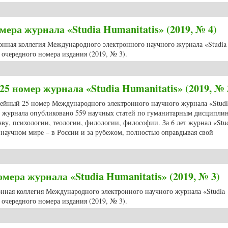
мер журнала «Studia Humanitatis» (2019, № 4)
ера журнала «Studia Humanitatis» (2019, № 4)
ионная коллегия Международного электронного научного журнала «Studia
очередного номера издания (2019, № 3).
ра журнала «Studia Humanitatis» (2019, № 4)
5 номер журнала «Studia Humanitatis» (2019, № 
илейный 25 номер Международного электронного научного журнала «Studi
ах журнала опубликовано 559 научных статей по гуманитарным дисципли
аву, психологии, теологии, филологии, философии. За 6 лет журнал «Stu
в научном мире – в России и за рубежом, полностью оправдывая свой
 номер журнала «Studia Humanitatis» (2019, № 3)
ера журнала «Studia Humanitatis» (2019, № 3)
онная коллегия Международного электронного научного журнала «Studia
очередного номера издания (2019, № 3).
ера журнала «Studia Humanitatis» (2019, № 3)