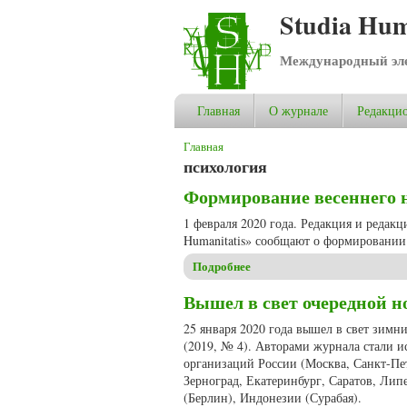
Studia Hum
Международный эле
Главная
О журнале
Редакцио
Вы здесь
Главная
психология
Формирование весеннего но
1 февраля 2020 года. Редакция и редак
Humanitatis» сообщают о формировании 
Подробнее
о Формирование весеннего но
Вышел в свет очередной но
25 января 2020 года вышел в свет зимн
(2019, № 4). Авторами журнала стали и
организаций России (Москва, Санкт-Пет
Зерноград, Екатеринбург, Саратов, Лип
(Берлин), Индонезии (Сурабая).