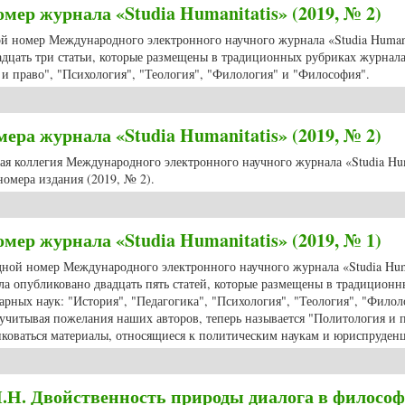
мер журнала «Studia Humanitatis» (2019, № 2)
ой номер Международного электронного научного журнала «Studia Humani
адцать три статьи, которые размещены в традиционных рубриках журнала
 и право", "Психология", "Теология", "Филология" и "Философия".
мер журнала «Studia Humanitatis» (2019, № 2)
ра журнала «Studia Humanitatis» (2019, № 2)
ная коллегия Международного электронного научного журнала «Studia Hum
омера издания (2019, № 2).
ра журнала «Studia Humanitatis» (2019, № 2)
мер журнала «Studia Humanitatis» (2019, № 1)
едной номер Международного электронного научного журнала «Studia Hum
ла опубликовано двадцать пять статей, которые размещены в традиционн
арных наук: "История", "Педагогика", "Психология", "Теология", "Филол
учитывая пожелания наших авторов, теперь называется "Политология и п
иковаться материалы, относящиеся к политическим наукам и юриспруден
мер журнала «Studia Humanitatis» (2019, № 1)
Н.Н. Двойственность природы диалога в филосо