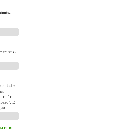
tatis»
 –
anitatis»
anitatis»
ых
огия" и
раво". В
ции.
фии и