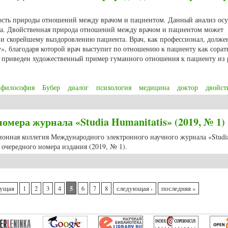
ость природы отношений между врачом и пациентом. Данный анализ ос
ра. Двойственная природа отношений между врачом и пациентом может
 и скорейшему выздоровлению пациента. Врач, как профессионал, долже
», благодаря которой врач выступит по отношению к пациенту как сорат
е приведен художественный пример гуманного отношения к пациенту из 
философия
Бубер
диалог
психология
медицина
доктор
двойст
Н.Н. Двойственность природы диалога в философии и медицинской практике
мера журнала «Studia Humanitatis» (2019, № 1)
ционная коллегия Международного электронного научного журнала «Studi
очередного номера издания (2019, № 1).
мера журнала «Studia Humanitatis» (2019, № 1)
5
дущая
1
2
3
4
6
7
8
следующая ›
последняя »