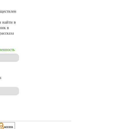
уществлен
н найти в
ник в
рассказа
венность
a