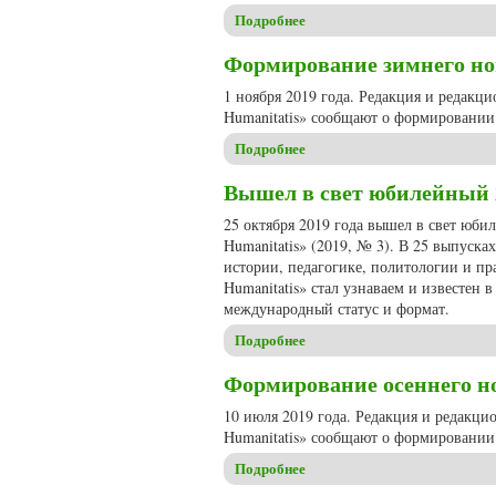
Подробнее
о Вышел в свет очередной но
Формирование зимнего ном
1 ноября 2019 года. Редакция и редакц
Humanitatis» сообщают о формировании 
Подробнее
о Формирование зимнего номе
Вышел в свет юбилейный 2
25 октября 2019 года вышел в свет юб
Humanitatis» (2019, № 3). В 25 выпуск
истории, педагогике, политологии и пр
Humanitatis» стал узнаваем и известен 
международный статус и формат.
Подробнее
о Вышел в свет юбилейный 25
Формирование осеннего ном
10 июля 2019 года. Редакция и редакци
Humanitatis» сообщают о формировании 
Подробнее
о Формирование осеннего ном