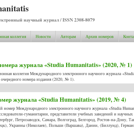
anitatis
ктронный научный журнал / ISSN 2308-8079
нная коллегия
Новости
Авторам
Архив номеров
Конта
мера журнала «Studia Humanitatis» (2020, № 1)
ционная коллегия Международного электронного научного журнала «Studi
очередного номера издания (2020, № 1).
мера журнала «Studia Humanitatis» (2020, № 1)
мер журнала «Studia Humanitatis» (2019, № 4)
ий номер Международного электронного научного журнала «Studia Humani
сследователи-гуманитарии, представители учебных заведений и научных
ербург, Петрозаводск, Самара, Волгоград, Белгород, Ростов-на-Дону, Та
ецк), Украины (Николаев), Польши (Варшава), Дании, (Биллунд), Герма