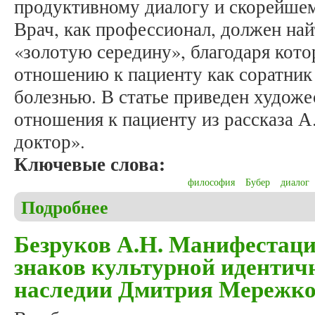
продуктивному диалогу и скорейше
Врач, как профессионал, должен най
«золотую середину», благодаря кото
отношению к пациенту как соратник
болезнью. В статье приведен худож
отношения к пациенту из рассказа 
доктор».
Ключевые слова:
философия
Бубер
диалог
Подробнее
о Королева Е.П., Хомутова Н.Н. Двойственность
Безруков А.Н. Манифестаци
знаков культурной идентич
наследии Дмитрия Мережко